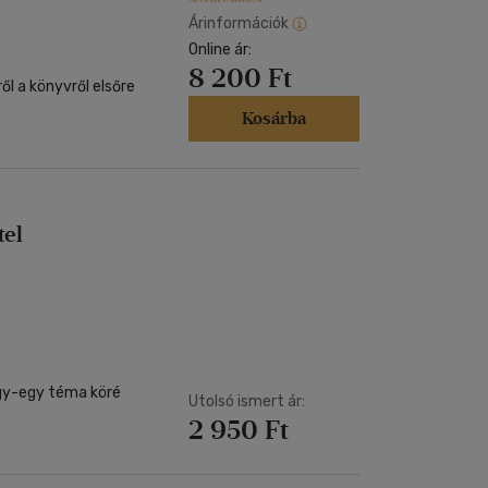
Árinformációk
Online ár:
8 200 Ft
ől a könyvről elsőre
Kosárba
tel
egy-egy téma köré
Utolsó ismert ár:
2 950 Ft