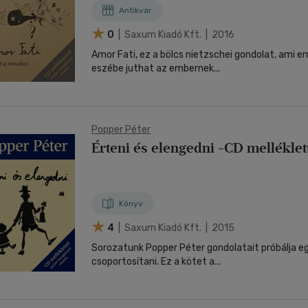
Antikvár
0
| Saxum Kiadó Kft. | 2016
Amor Fati, ez a bölcs nietzschei gondolat, ami err
eszébe juthat az embernek...
Popper Péter
Érteni és elengedni -CD melléklet
Könyv
4
| Saxum Kiadó Kft. | 2015
Sorozatunk Popper Péter gondolatait próbálja 
csoportosítani. Ez a kötet a...