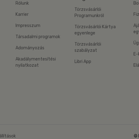
Rólunk
Bo
Törzsvásárlói
Karrier
Fi
Programunkról
Impresszum
Aj
Törzsvásárlói Kártya
eg
egyenlege
Társadalmi programok
Üg
Törzsvásárlói
Adományozás
szabályzat
E-
Akadálymentesítési
Libri App
nyilatkozat
El
eg: Google Play
 applikáció Letölthető az App Store-ból
állítások
© 