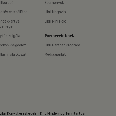
ltkereső
Események
zetés és szállítás
Libri Magazin
ándékkártya
Libri Mini Polc
yenlege
Partnereinknek
yfélszolgálat
könyv-segédlet
Libri Partner Program
állási nyilatkozat
Médiaajánlat
Libri Könyvkereskedelmi Kft. Minden jog fenntartva!