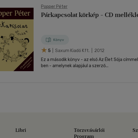
Popper Péter
Párkapcsolat körkép - CD mellékle
Könyv
5
| Saxum Kiadó Kft. | 2012
Ez a második könyv - az első Az Élet Sója címme
ben - amelynek alapjául a szerző...
Libri
Törzsvásárlói
Sz
Program