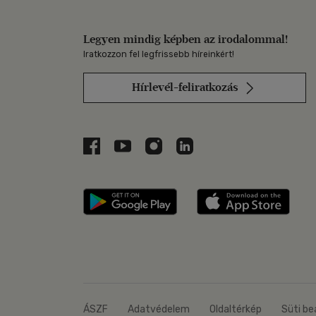
Legyen mindig képben az irodalommal!
Iratkozzon fel legfrissebb híreinkért!
Hírlevél-feliratkozás
Libri a Facebookon
Libri a Youtube-on
Libri az Instagramon
Libri a LinkedInen
Libri applikáció Szerezd m
Libri
ÁSZF
Adatvédelem
Oldaltérkép
Süti be