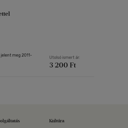
ttel
l jelent meg 2011-
Utolsó ismert ár:
3 200 Ft
olgáltatás
Kultúra