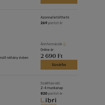
Azonnal letölthető
269
pontot ér
Árinformációk
Online ár:
2 690 Ft
múlt néhány évben
Kosárba
Szállítási idő:
2-4 munkanap
820
pontot ér