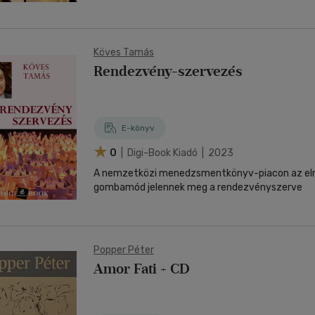
Köves Tamás
Rendezvény-szervezés
E-könyv
0
| Digi-Book Kiadó | 2023
A nemzetközi menedzsmentkönyv-piacon az el
gombamód jelennek meg a rendezvényszerve
Popper Péter
Amor Fati + CD