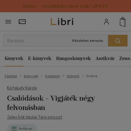
Kulacs / strandtáska most csak 1499 Ft!
Törzsvásárlói Kártya adatai
Részletes keresés
Könyvek
E-könyvek
Hangoskönyvek
Antikvár
Zene,
Főoldal
Könyvek
Irodalom
Színmű
Dráma
Kisfaludy Károly
Csalódások
- Vigjáték négy
felvonásban
Jeles Írók Iskolai Tára sorozat
Antikvár