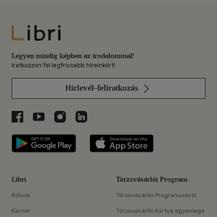
Libri
Legyen mindig képben az irodalommal!
Iratkozzon fel legfrissebb híreinkért!
Hírlevél-feliratkozás
Libri a Facebookon
Libri a Youtube-on
Libri az Instagramon
Libri a LinkedInen
Libri applikáció Szerezd meg: Google P
Libri applikáció 
Libri
Törzsvásárlói Program
Rólunk
Törzsvásárlói Programunkról
Karrier
Törzsvásárlói Kártya egyenlege