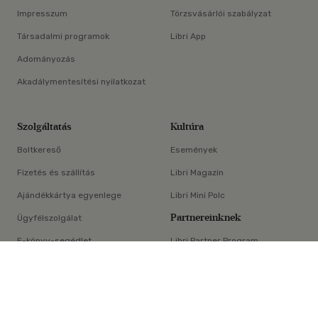
Impresszum
Törzsvásárlói szabályzat
Társadalmi programok
Libri App
Adományozás
Akadálymentesítési nyilatkozat
Szolgáltatás
Kultúra
Boltkereső
Események
Fizetés és szállítás
Libri Magazin
Ajándékkártya egyenlege
Libri Mini Polc
Partnereinknek
Ügyfélszolgálat
E-könyv-segédlet
Libri Partner Program
×
Elállási nyilatkozat
Médiaajánlat