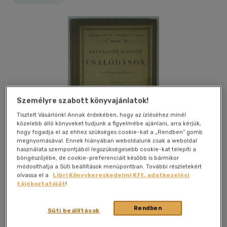
Személyre szabott könyvajánlatok!
Tisztelt Vásárlónk! Annak érdekében, hogy az ízléséhez minél
közelebb álló könyveket tudjunk a figyelmébe ajánlani, arra kérjük,
hogy fogadja el az ehhez szükséges cookie-kat a „Rendben” gomb
megnyomásával. Ennek hiányában weboldalunk csak a weboldal
használata szempontjából legszükségesebb cookie-kat telepíti a
böngészőjébe, de cookie-preferenciáit később is bármikor
módosíthatja a Süti beállítások menüpontban. További részletekért
olvassa el a
Libri Könyvkereskedelmi Kft. adatkezelési
tájékoztatóját
!
Kívánságlistához adom
Megosztom
Rendben
Süti beállítások
Franklin Nyomda És Kiadó Kft.
|
1913
|
magyar nyelvű