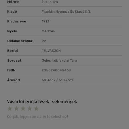
Méret:
11 x 14 cm
Kiadó
Franklin Nyomda És Kiadó Kft.
Kiadás éve
1913
Nyelv
MAGYAR
Oldalak száma:
92
Borító
FÉLVÁSZON
Sorozat
Jeles Írók Iskolai Tára
ISBN
2050240045468
Árukód
6104137 / 5103729
Vásárlói értékelések, vélemények
Kérjük, lépjen be az értékeléshez!