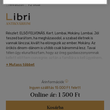
|
félvászon
|
92 oldal
Részlet: ELSŐ FELVONÁS. Kert. Lombai, Mokány. Lombai. Jól
teszed barátom, ha megházasodol, a szabad életnek is
vannak lánczai, kivált ha elöregszik az ember. Mokány. Az
örökös dinom-dánom is utóbb csak bánommá lesz. Tavai
télen úgy elunatkoztam, hogy az öreg gazdasszonyomnak
kellett előttem csevegnie; aztán a famíliára is kell ügyelnem,
úgy is vakarcs vagyok - aztán házi becsület is kell. Lombai.
+ Mutass többet
Okosan! én szeretem, ha a szívek úgy össze-visszafonódnak.
Tudom, uraságaim is nem sokára összekelnek. Mokány. Úgy?
Lombai. Össze is illenek ám. Az özvegy még férje éltekor
Árinformációk
ismerte a grófot; az öreg Köröndy meghalván, ezen reá
maradt fél urodalmat commasszálta a gróffal, s együtt
Ingyen szállítás 15 000 Ft felett
költöztek a városba; azóta én vagyok itt az úr.
Online ár:
1 500 Ft
Kosárba