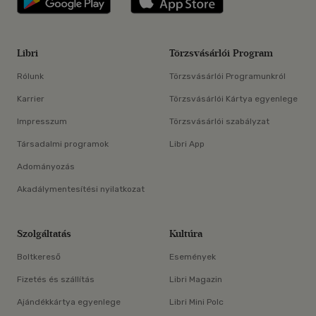
Libri
Törzsvásárlói Program
Rólunk
Törzsvásárlói Programunkról
Karrier
Törzsvásárlói Kártya egyenlege
Impresszum
Törzsvásárlói szabályzat
Társadalmi programok
Libri App
Adományozás
Akadálymentesítési nyilatkozat
Szolgáltatás
Kultúra
Boltkereső
Események
Fizetés és szállítás
Libri Magazin
Ajándékkártya egyenlege
Libri Mini Polc