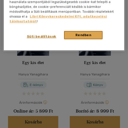
Összesen
4
db
használata szempontjából legszükségesebb cookie-kat telepíti a
böngészőjébe, de cookie-preferenciáit később is bármikor
40 db / oldal
módosíthatja a Süti beállítások menüpontban. További részletekért
olvassa el a
Libri Könyvkereskedelmi Kft. adatkezelési
tájékoztatóját
!
Alkalmaz
Rendben
Süti beállítások
Egy kis élet
Egy kis élet
Hanya Yanagihara
Hanya Yanagihara
E-könyv
Könyv
Árinformációk
Árinformációk
Online ár:
5 899 Ft
Borító ár:
8 999 Ft
Kosárba
Kosárba