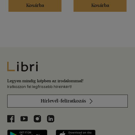
Kosárba
Kosárba
Libri
Legyen mindig képben az irodalommal!
Iratkozzon fel legfrissebb híreinkért!
Hírlevél-feliratkozás
Libri a Facebookon
Libri a Youtube-on
Libri az Instagramon
Libri a LinkedInen
Libri applikáció Szerezd meg: Google P
Libri applikáció 