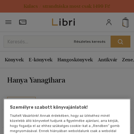
Kulacs / strandtáska most csak 1499 Ft!
Rendezés
Törzsvásárlói Kártya adatai
Rendezés
Kiadás éve szerint csökkenő
Részletes keresés
Kiadás éve szerint növekvő
Ár szerint csökkenő
Könyvek
E-könyvek
Hangoskönyvek
Antikvár
Zene,
Ár szerint növekvő
Hanya Yanagihara
Eladott darabszám szerint csökkenő
Eladott darabszám szerint növekvő
Cím szerint A-Z
Művei
Szerző szerint A-Z
Személyre szabott könyvajánlatok!
Tisztelt Vásárlónk! Annak érdekében, hogy az ízléséhez minél
Szűrés
Rendezés
közelebb álló könyveket tudjunk a figyelmébe ajánlani, arra kérjük,
Megjelenítés
hogy fogadja el az ehhez szükséges cookie-kat a „Rendben” gomb
megnyomásával. Ennek hiányában weboldalunk csak a weboldal
20 db / oldal