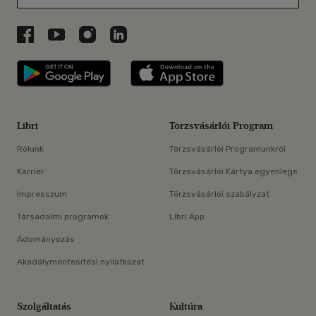
Libri a Facebookon
Libri a Youtube-on
Libri az Instagramon
Libri a LinkedInen
Libri applikáció Szerezd meg: Google P
Libri applikáció 
Libri
Törzsvásárlói Program
Rólunk
Törzsvásárlói Programunkról
Karrier
Törzsvásárlói Kártya egyenlege
Impresszum
Törzsvásárlói szabályzat
Társadalmi programok
Libri App
Adományozás
Akadálymentesítési nyilatkozat
Szolgáltatás
Kultúra