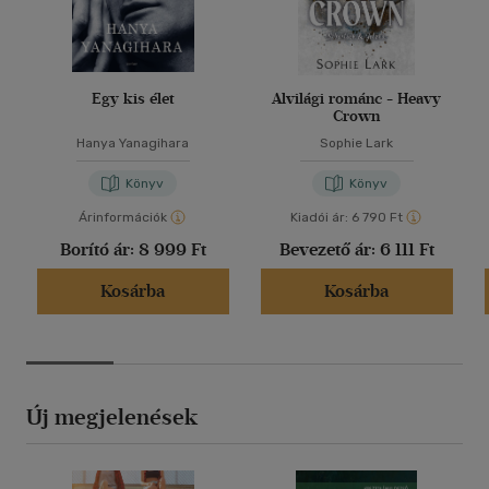
Egy kis élet
Alvilági románc - Heavy
Crown
Hanya Yanagihara
Sophie Lark
Könyv
Könyv
Árinformációk
Kiadói ár:
6 790 Ft
Borító ár:
8 999 Ft
Bevezető ár:
6 111 Ft
Kosárba
Kosárba
Új megjelenések