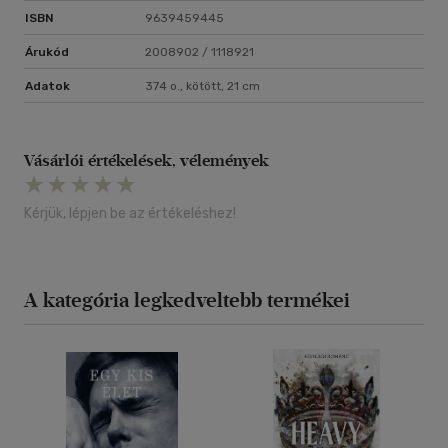
ISBN
9639459445
Árukód
2008902 / 1118921
Adatok
374 o., kötött, 21 cm
Vásárlói értékelések, vélemények
Kérjük, lépjen be az értékeléshez!
A kategória legkedveltebb termékei