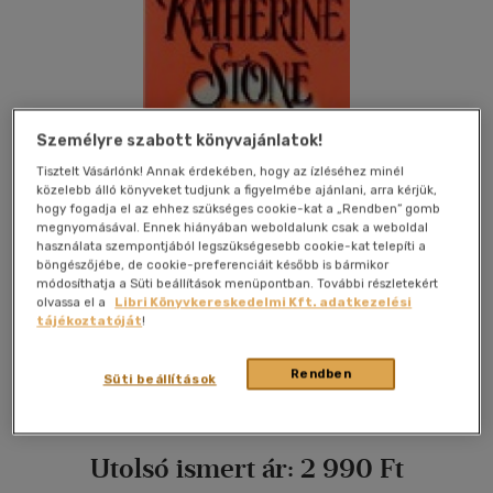
Személyre szabott könyvajánlatok!
Tisztelt Vásárlónk! Annak érdekében, hogy az ízléséhez minél
közelebb álló könyveket tudjunk a figyelmébe ajánlani, arra kérjük,
hogy fogadja el az ehhez szükséges cookie-kat a „Rendben” gomb
megnyomásával. Ennek hiányában weboldalunk csak a weboldal
használata szempontjából legszükségesebb cookie-kat telepíti a
böngészőjébe, de cookie-preferenciáit később is bármikor
módosíthatja a Süti beállítások menüpontban. További részletekért
olvassa el a
Libri Könyvkereskedelmi Kft. adatkezelési
tájékoztatóját
!
Kívánságlistához adom
Megosztom
Rendben
Süti beállítások
General Press Kiadó
|
2003
|
magyar nyelvű
Utolsó ismert ár:
2 990 Ft