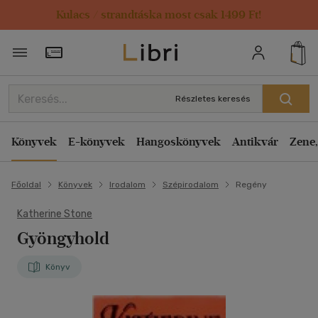
Kulacs / strandtáska most csak 1499 Ft!
Törzsvásárlói Kártya adatai
Részletes keresés
Könyvek
E-könyvek
Hangoskönyvek
Antikvár
Zene,
Főoldal
Könyvek
Irodalom
Szépirodalom
Regény
Katherine Stone
Gyöngyhold
Könyv