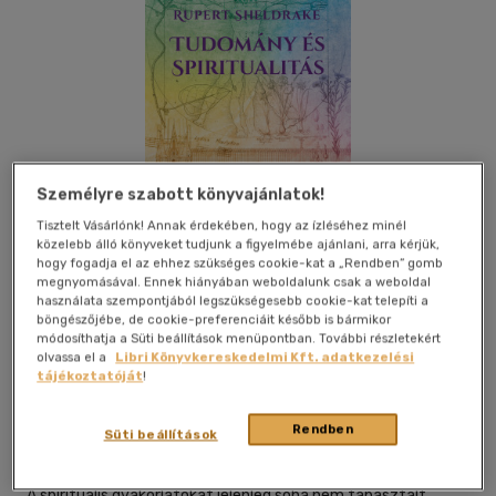
Személyre szabott könyvajánlatok!
Tisztelt Vásárlónk! Annak érdekében, hogy az ízléséhez minél
közelebb álló könyveket tudjunk a figyelmébe ajánlani, arra kérjük,
hogy fogadja el az ehhez szükséges cookie-kat a „Rendben” gomb
megnyomásával. Ennek hiányában weboldalunk csak a weboldal
használata szempontjából legszükségesebb cookie-kat telepíti a
böngészőjébe, de cookie-preferenciáit később is bármikor
módosíthatja a Süti beállítások menüpontban. További részletekért
Kívánságlistához adom
Megosztom
olvassa el a
Libri Könyvkereskedelmi Kft. adatkezelési
tájékoztatóját
!
Casparus Kiadó Kft.
|
2026
|
magyar nyelvű
|
keménytábla
|
Rendben
Süti beállítások
318 oldal
A spirituális gyakorlatokat jelenleg soha nem tapasztalt