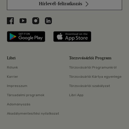
Hírlevél-feliratkozás
Libri a Facebookon
Libri a Youtube-on
Libri az Instagramon
Libri a LinkedInen
Libri applikáció Szerezd meg: Google P
Libri applikáció 
Libri
Törzsvásárlói Program
Rólunk
Törzsvásárlói Programunkról
Karrier
Törzsvásárlói Kártya egyenlege
Impresszum
Törzsvásárlói szabályzat
Társadalmi programok
Libri App
Adományozás
Akadálymentesítési nyilatkozat