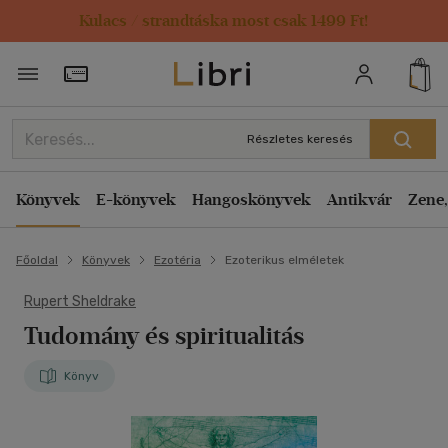
Kulacs / strandtáska most csak 1499 Ft!
Törzsvásárlói Kártya adatai
Részletes keresés
Könyvek
E-könyvek
Hangoskönyvek
Antikvár
Zene,
Főoldal
Könyvek
Ezotéria
Ezoterikus elméletek
Rupert Sheldrake
Tudomány és spiritualitás
Könyv