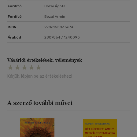
Fordító
Bozai Ágota
Fordító
Bozai Ármin
ISBN
9786155835674
Árukód
2807864 / 1240093
Vásárlói értékelések, vélemények
Kérjük, lépjen be az értékeléshez!
A szerző további művei