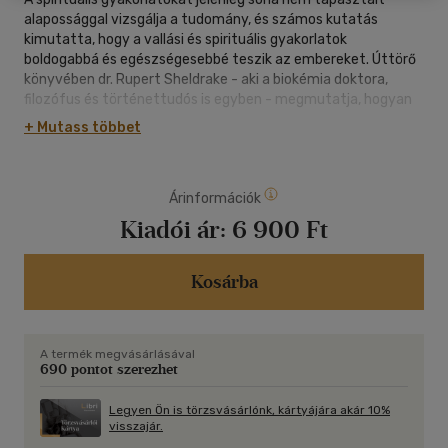
alapossággal vizsgálja a tudomány, és számos kutatás
kimutatta, hogy a vallási és spirituális gyakorlatok
boldogabbá és egészségesebbé teszik az embereket. Úttörő
könyvében dr. Rupert Sheldrake - aki a biokémia doktora,
filozófus és történettudós is egyben - megmutatja, hogyan
támasztja alá a tudomány azt a hét szellemi gyakorlatot,
+ Mutass többet
amelyekre sok vallás is épít, és amelyek részei az emberiség
közös örökségének:
Árinformációk
- a meditációt,
- a hálát,
Kiadói ár:
6 900 Ft
- a természettel való kapcsolatot,
- a növényekhez kapcsolódást,
- a szertartásokat,
Kosárba
- az éneklést és a zenét, valamint
- a szent helyekre való zarándoklatokat.
A termék megvásárlásával
Ez a mű összefoglalja a legfrissebb tudományos
690 pontot szerezhet
vizsgálatokat azzal kapcsolatban, hogy mi történik, ha
spirituális gyakorlatokat végzünk, és olyan utakat javasol,
Legyen Ön is törzsvásárlónk, kártyájára akár 10%
amelyeken mi magunk is felfedezhetjük e területeket. A
visszajár.
vallásos emberek számára az író megvilágítja szertartásaik