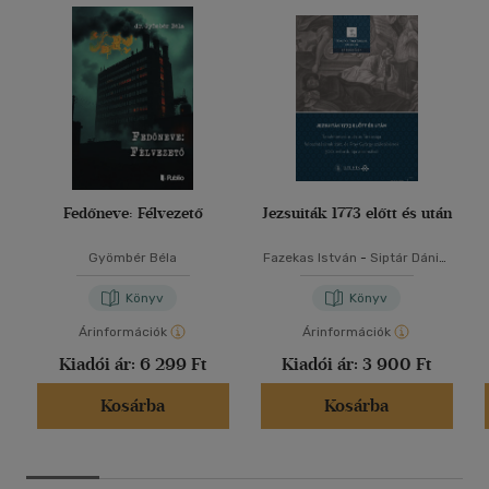
Fedőneve: Félvezető
Jezsuiták 1773 előtt és után
Gyömbér Béla
Fazekas István
-
Siptár Dániel
-
Tóth Gergely
Könyv
Könyv
Árinformációk
Árinformációk
Kiadói ár:
6 299 Ft
Kiadói ár:
3 900 Ft
Kosárba
Kosárba