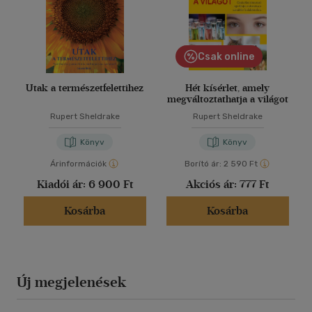
Csak online
Utak a természetfelettihez
Hét kísérlet, amely
megváltoztathatja a világot
Rupert Sheldrake
Rupert Sheldrake
Könyv
Könyv
Árinformációk
Borító ár:
2 590 Ft
Kiadói ár:
6 900 Ft
Akciós ár:
777 Ft
Kosárba
Kosárba
Új megjelenések