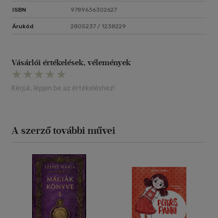
ISBN
9789636302627
Árukód
2805237 / 1238229
Vásárlói értékelések, vélemények
Kérjük, lépjen be az értékeléshez!
A szerző további művei