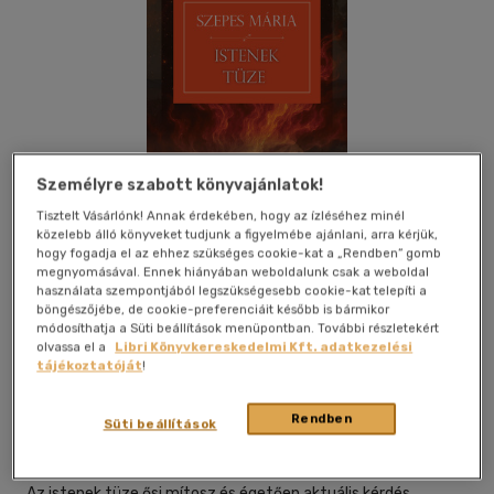
Személyre szabott könyvajánlatok!
Tisztelt Vásárlónk! Annak érdekében, hogy az ízléséhez minél
közelebb álló könyveket tudjunk a figyelmébe ajánlani, arra kérjük,
hogy fogadja el az ehhez szükséges cookie-kat a „Rendben” gomb
megnyomásával. Ennek hiányában weboldalunk csak a weboldal
használata szempontjából legszükségesebb cookie-kat telepíti a
böngészőjébe, de cookie-preferenciáit később is bármikor
módosíthatja a Süti beállítások menüpontban. További részletekért
Beleolvasok
Kívánságlistához adom
Megosztom
olvassa el a
Libri Könyvkereskedelmi Kft. adatkezelési
tájékoztatóját
!
Rendben
Good Life Books
|
2025
|
magyar nyelvű
|
puhatáblás,
Süti beállítások
ragasztókötött
|
208 oldal
Az istenek tüze ősi mítosz és égetően aktuális kérdés