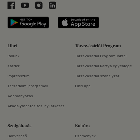
Libri a Facebookon
Libri a Youtube-on
Libri az Instagramon
Libri a LinkedInen
Libri applikáció Szerezd meg: Google P
Libri applikáció 
Libri
Törzsvásárlói Program
Rólunk
Törzsvásárlói Programunkról
Karrier
Törzsvásárlói Kártya egyenlege
Impresszum
Törzsvásárlói szabályzat
Társadalmi programok
Libri App
Adományozás
Akadálymentesítési nyilatkozat
Szolgáltatás
Kultúra
Boltkereső
Események