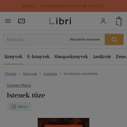
Kulacs / strandtáska most csak 1499 Ft!
Törzsvásárlói Kártya adatai
Részletes keresés
Könyvek
E-könyvek
Hangoskönyvek
Antikvár
Zene,
Főoldal
Könyvek
Ezotéria
Ezoterikus elméletek
Szepes Mária
Istenek tüze
Könyv