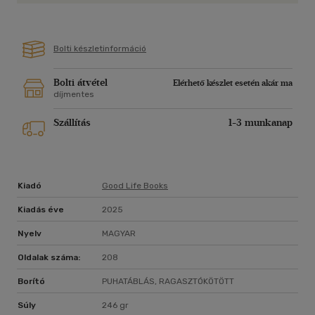
ellenszerét. Ez a könyv erre az arkánumra, a megújulás titkára
próbálja rávezetni az olvasót. Mert a Halak korszaka lezárult,
és a Vízöntő ember megszületett. Nemzedékének az
Bolti készletinformáció
"Uránium Magnum" viharos kihívásaival kell megküzdenie.
Bolti átvétel
Elérhető készlet esetén akár ma
díjmentes
Szállítás
1-3 munkanap
Kiadó
Good Life Books
Kiadás éve
2025
Nyelv
MAGYAR
Oldalak száma:
208
Borító
PUHATÁBLÁS, RAGASZTÓKÖTÖTT
Súly
246 gr