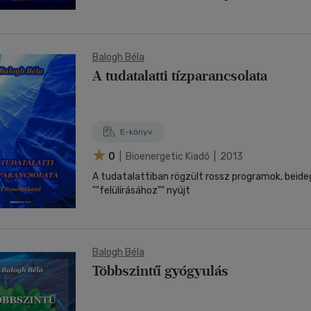
Balogh Béla
A tudatalatti tízparancsolata
E-könyv
0
| Bioenergetic Kiadó | 2013
A tudatalattiban rögzült rossz programok, beid
""felülírásához"" nyújt
Balogh Béla
Többszintű gyógyulás