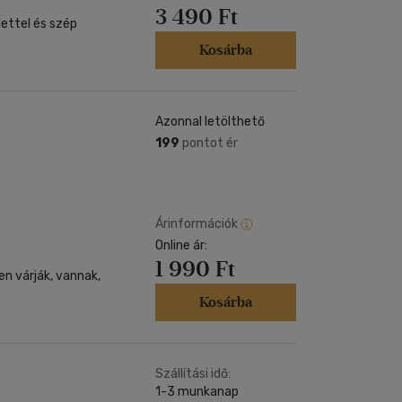
3 490 Ft
lettel és szép
Kosárba
Azonnal letölthető
199
pontot ér
Árinformációk
Online ár:
1 990 Ft
en várják, vannak,
Kosárba
Szállítási idő:
1-3 munkanap