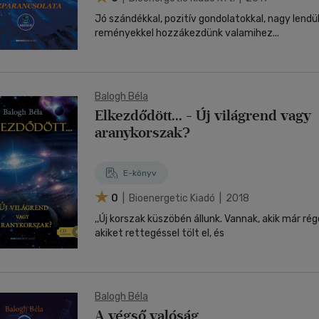
Jó szándékkal, pozitív gondolatokkal, nagy lendü
reményekkel hozzákezdünk valamihez...
Balogh Béla
Elkezdődött... - Új világrend vagy
aranykorszak?
E-könyv
0
| Bioenergetic Kiadó | 2018
,,Új korszak küszöbén állunk. Vannak, akik már rég
akiket rettegéssel tölt el, és
Balogh Béla
A végső valóság