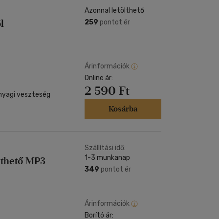
Azonnal letölthető
l
259
pontot ér
Árinformációk
Online ár:
2 590 Ft
anyagi veszteség
Kosárba
Szállítási idő:
1-3 munkanap
ölthető MP3
349
pontot ér
Árinformációk
Borító ár: