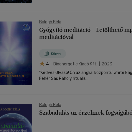
Balogh Béla
Gyógyító meditáció - Letölthető m
meditációval
Könyv
4
| Bioenergetic Kiadó Kft. | 2023
"Kedves Olvasó! Ön az angliai központú White Eag
Fehér Sas Páholy rituális...
Balogh Béla
Szabadulás az érzelmek fogságábó