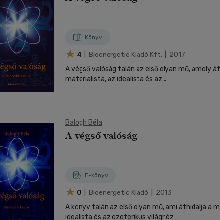
Könyv
4
| Bioenergetic Kiadó Kft. | 2017
A végső valóság talán az első olyan mű, amely át
materialista, az idealista és az...
Balogh Béla
A végső valóság
E-könyv
0
| Bioenergetic Kiadó | 2013
A könyv talán az első olyan mű, ami áthidalja a ma
idealista és az ezoterikus világnéz