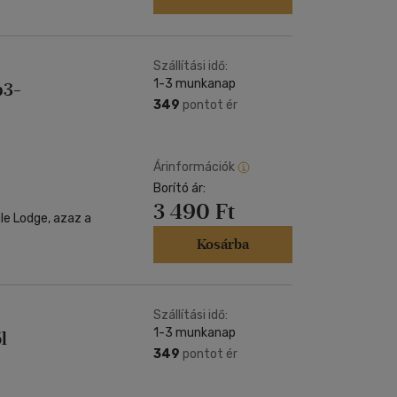
Szállítási idő:
1-3 munkanap
p3-
349
pontot ér
Árinformációk
Borító ár:
3 490 Ft
le Lodge, azaz a
Kosárba
Szállítási idő:
1-3 munkanap
l
349
pontot ér