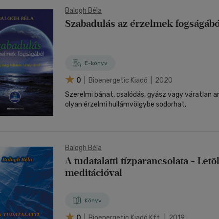
Balogh Béla
Szabadulás az érzelmek fogságábó
E-könyv
0
| Bioenergetic Kiadó | 2020
Szerelmi bánat, csalódás, gyász vagy váratlan 
olyan érzelmi hullámvölgybe sodorhat,
Balogh Béla
A tudatalatti tízparancsolata - Let
meditációval
Könyv
0
| Bioenergetic Kiadó Kft. | 2019