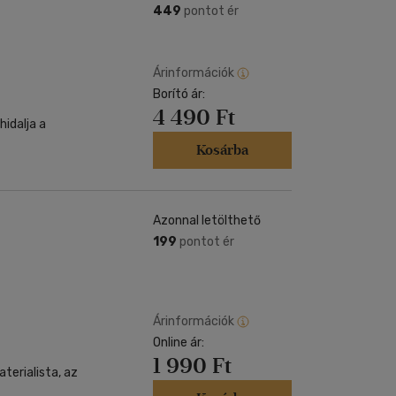
449
pontot ér
Árinformációk
Borító ár:
4 490 Ft
hidalja a
Kosárba
Azonnal letölthető
199
pontot ér
Árinformációk
Online ár:
1 990 Ft
terialista, az