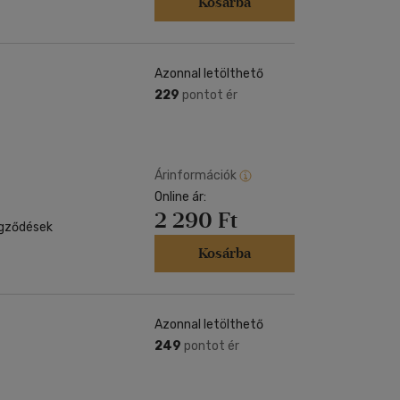
Kosárba
Azonnal letölthető
229
pontot ér
Árinformációk
Online ár:
2 290 Ft
egződések
Kosárba
Azonnal letölthető
249
pontot ér