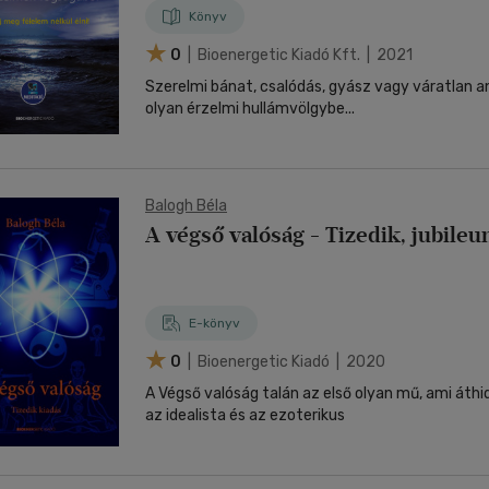
Könyv
0
| Bioenergetic Kiadó Kft. | 2021
Szerelmi bánat, csalódás, gyász vagy váratlan 
olyan érzelmi hullámvölgybe...
Balogh Béla
A végső valóság - Tizedik, jubileu
E-könyv
0
| Bioenergetic Kiadó | 2020
A Végső valóság talán az első olyan mű, ami áthid
az idealista és az ezoterikus