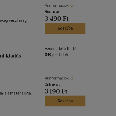
Árinformációk
Borító ár:
3 490 Ft
anyagi veszteség
Kosárba
Azonnal letölthető
mi kiadás
319
pontot ér
Árinformációk
Online ár:
3 190 Ft
alja a materialista,
Kosárba