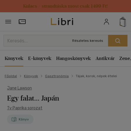
Kulacs / strandtáska most csak 1499 Ft!
Törzsvásárlói Kártya adatai
Részletes keresés
Könyvek
E-könyvek
Hangoskönyvek
Antikvár
Zene,
Főoldal
Könyvek
Gasztronómia
Tájak, korok, népek ételei
Jane Lawson
Egy falat... Japán
Tv Paprika sorozat
Könyv