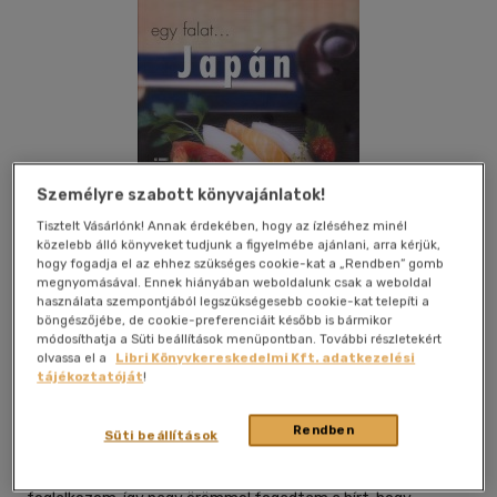
Személyre szabott könyvajánlatok!
Tisztelt Vásárlónk! Annak érdekében, hogy az ízléséhez minél
közelebb álló könyveket tudjunk a figyelmébe ajánlani, arra kérjük,
hogy fogadja el az ehhez szükséges cookie-kat a „Rendben” gomb
megnyomásával. Ennek hiányában weboldalunk csak a weboldal
használata szempontjából legszükségesebb cookie-kat telepíti a
böngészőjébe, de cookie-preferenciáit később is bármikor
Kívánságlistához adom
Megosztom
módosíthatja a Süti beállítások menüpontban. További részletekért
olvassa el a
Libri Könyvkereskedelmi Kft. adatkezelési
tájékoztatóját
!
Aréna 2000 Kiadó
|
2007
|
magyar nyelvű
|
cérnafűzött,
keménytáblás
|
256 oldal
Rendben
Süti beállítások
Sok éve élek már Magyarországon, ahol vendéglátással