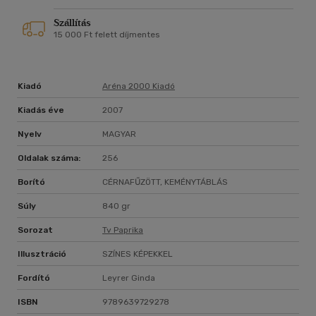
Szállítás
15 000 Ft felett díjmentes
Kiadó
Aréna 2000 Kiadó
Kiadás éve
2007
Nyelv
MAGYAR
Oldalak száma:
256
Borító
CÉRNAFŰZÖTT, KEMÉNYTÁBLÁS
Súly
840 gr
Sorozat
Tv Paprika
Illusztráció
SZÍNES KÉPEKKEL
Fordító
Leyrer Ginda
ISBN
9789639729278