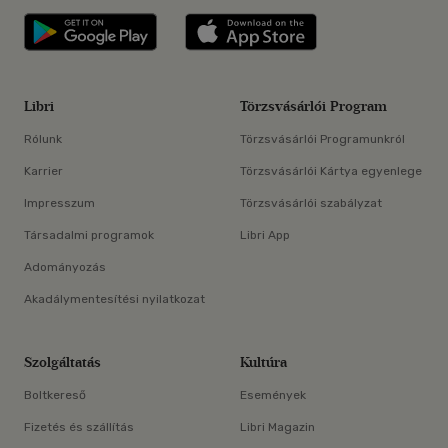
Libri applikáció Szerezd meg: Google P
Libri applikáció 
Libri
Törzsvásárlói Program
Rólunk
Törzsvásárlói Programunkról
Karrier
Törzsvásárlói Kártya egyenlege
Impresszum
Törzsvásárlói szabályzat
Társadalmi programok
Libri App
Adományozás
Akadálymentesítési nyilatkozat
Szolgáltatás
Kultúra
Boltkereső
Események
Fizetés és szállítás
Libri Magazin