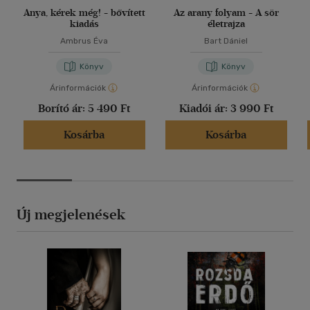
Anya, kérek még! - bővített
Az arany folyam - A sör
kiadás
életrajza
Ambrus Éva
Bart Dániel
Könyv
Könyv
Árinformációk
Árinformációk
Borító ár:
5 490 Ft
Kiadói ár:
3 990 Ft
Kosárba
Kosárba
Új megjelenések