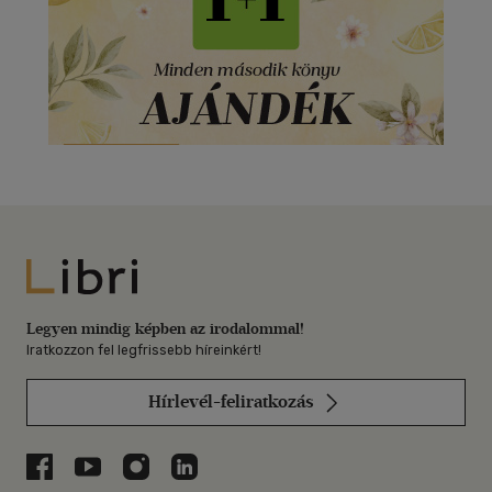
Libri
Legyen mindig képben az irodalommal!
Iratkozzon fel legfrissebb híreinkért!
Hírlevél-feliratkozás
Libri a Facebookon
Libri a Youtube-on
Libri az Instagramon
Libri a LinkedInen