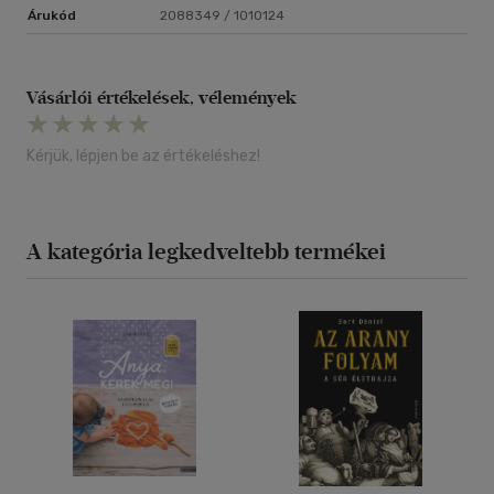
Árukód
2088349 / 1010124
Vásárlói értékelések, vélemények
Kérjük, lépjen be az értékeléshez!
A kategória legkedveltebb termékei