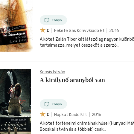
Könyv
0
| Fekete Sas Könyvkiadó Bt | 2016
A kötet Zalán Tibor két látszólag nagyon különb
tartalmazza, melyet összeköt a szerző...
Kocsis István
A királynő aranyból van
Könyv
0
| Napkút Kiadó Kft | 2016
A kötet történelmi drámáinak hősei (Hunyadi Mát
Bocskai István és a többiek) csak...