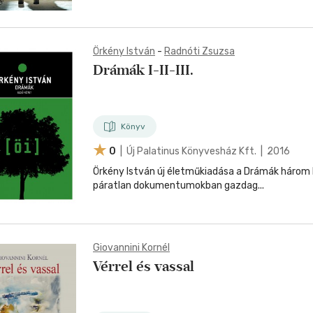
Örkény István
-
Radnóti Zsuzsa
Drámák I-II-III.
Könyv
0
| Új Palatinus Könyvesház Kft. | 2016
Örkény István új életműkiadása a Drámák három 
páratlan dokumentumokban gazdag...
Giovannini Kornél
Vérrel és vassal