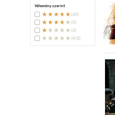
Vélemény szerint
(20)
(5)
(2)
(472)