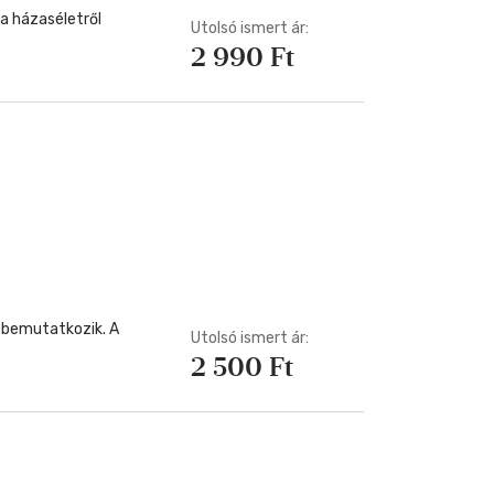
 a házaséletről
Utolsó ismert ár:
2 990 Ft
s bemutatkozik. A
Utolsó ismert ár:
2 500 Ft