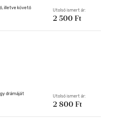
, illetve követő
Utolsó ismert ár:
2 500 Ft
égy drámáját
Utolsó ismert ár:
2 800 Ft