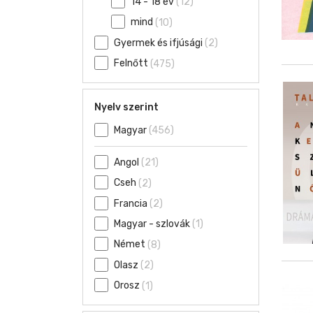
14 - 18 év
(12)
mind
(10)
Gyermek és ifjúsági
(2)
Felnőtt
(475)
Nyelv szerint
Magyar
(456)
Angol
(21)
Cseh
(2)
Francia
(2)
Magyar - szlovák
(1)
Német
(8)
Olasz
(2)
Orosz
(1)