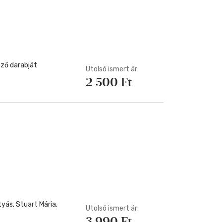
öző darabját
Utolsó ismert ár:
2 500 Ft
yás, Stuart Mária,
Utolsó ismert ár:
3 990 Ft