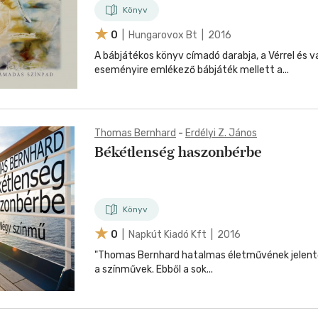
Könyv
0
| Hungarovox Bt | 2016
A bábjátékos könyv címadó darabja, a Vérrel és v
eseményire emlékező bábjáték mellett a...
Thomas Bernhard
-
Erdélyi Z. János
Békétlenség haszonbérbe
Könyv
0
| Napkút Kiadó Kft | 2016
"Thomas Bernhard hatalmas életművének jelentős
a színművek. Ebből a sok...