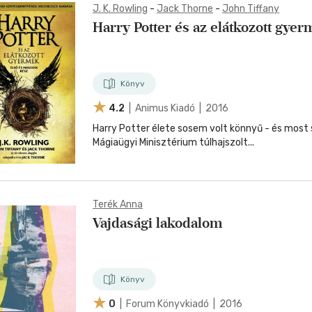
nyelvű
Egyéb áru,
J. K. Rowling
-
Jack Thorne
-
John Tiffany
jaink, bulvár, politika
jaink, bulvár, politika
Sport, természetjárás
Ismeretterjesztő
Nyelvkönyv, szótár, idegen nyelvű
Hangzóanyag
Történelem
Szatíra
Történelem
Térkép
Történele
szolgáltatás
Harry Potter és az elátkozott gye
Pénz, gazdaság, üzleti élet
lvkönyv, szótár, idegen nyelvű
lvkönyv, szótár, idegen nyelvű
Számítástechnika, internet
Játékfilm
Pénz, gazdaság, üzleti élet
Papír, írószer
Tudomány és Természet
Színház
Tudomány és Természet
Naptár
Tudomány 
E-hangoskön
Sport, természetjárás
Kaland
Természetfilm
Kártya
Utazás
Társasjátéko
Kötelező
Thriller,Pszicho-
Könyv
Kreatív játék
olvasmányok-
thriller
filmfeld.
4.2
| Animus Kiadó | 2016
Történelmi
Krimi
Harry Potter élete sosem volt könnyű - és most 
Tv-sorozatok
Mágiaügyi Minisztérium túlhajszolt...
Misztikus
Terék Anna
Vajdasági lakodalom
Könyv
0
| Forum Könyvkiadó | 2016