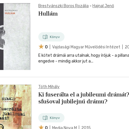
Brestyánszki Boros Rozália
-
Hajnal Jenő
Hullám
Könyv
0
| Vajdasági Magyar Művelődési Intézet | 2
E kötet drámái arra utalnak, hogy írójuk - a pilla
engedve - mindig akkor jut a...
Tóth Mihály
Ki fuserálta el a jubileumi drámát?
sfušoval jubilejnú drámu?
Könyv
0
| Media Nova M | 2015