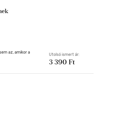
Kártya
Vallás, mitológia
m
rmek
Képeslap
és Természet
yv
Naptár
k
Papír, írószer
ok
sem az, amikor a
Utolsó ismert ár:
3 390 Ft