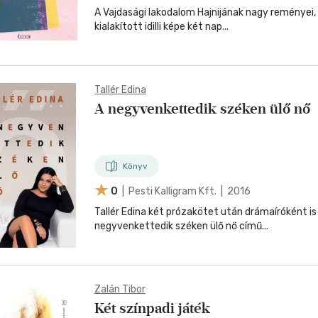
A Vajdasági lakodalom Hajnijának nagy reményei,
kialakított idilli képe két nap...
Tallér Edina
A negyvenkettedik széken ülő nő
Könyv
0
| Pesti Kalligram Kft. | 2016
Tallér Edina két prózakötet után drámaíróként i
negyvenkettedik széken ülő nő című...
Zalán Tibor
Két színpadi játék