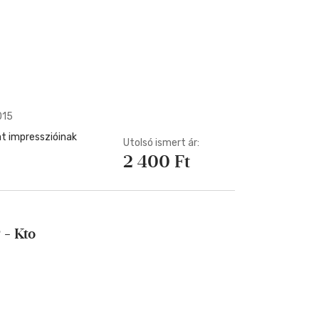
015
nat impresszióinak
Utolsó ismert ár:
2 400 Ft
 - Kto