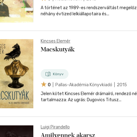
A történet az 1989-es rendszerváltást megelőző
néhány évtized lelkiállapotaira és...
Kincses Elemér
Macskutyák
Könyv
0
| Pallas-Akadémia Könyvkiadó | 2015
Jelen kötet Kincses Elemér drámaíró, rendező n
tartalmazza: Az ugrás: Dugovics Titusz...
Luigi Pirandello
Amilyennek akarsz