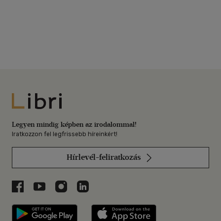
Libri
Legyen mindig képben az irodalommal!
Iratkozzon fel legfrissebb híreinkért!
Hírlevél-feliratkozás
Libri a Facebookon
Libri a Youtube-on
Libri az Instagramon
Libri a LinkedInen
Libri applikáció Szerezd meg: Google P
Libri applikáció 