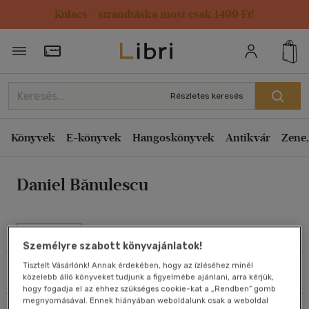
Kulacs / strandtáska most csak 1499 Ft!
Rendezés
Törzsvásárlói Kártya adatai
Rendezés
Kiadás éve szerint csökkenő
Részletes keresés
Kiadás éve szerint növekvő
Ár szerint csökkenő
Könyvek
E-könyvek
Hangoskönyvek
Antikvár
Zene,
Ár szerint növekvő
Daniel Bănulescu
Eladott darabszám szerint csökkenő
Eladott darabszám szerint növekvő
Cím szerint A-Z
Művei
Személyre szabott könyvajánlatok!
Szerző szerint A-Z
Tisztelt Vásárlónk! Annak érdekében, hogy az ízléséhez minél
Szűrés
Rendezés
közelebb álló könyveket tudjunk a figyelmébe ajánlani, arra kérjük,
Megjelenítés
hogy fogadja el az ehhez szükséges cookie-kat a „Rendben” gomb
megnyomásával. Ennek hiányában weboldalunk csak a weboldal
20 db / oldal