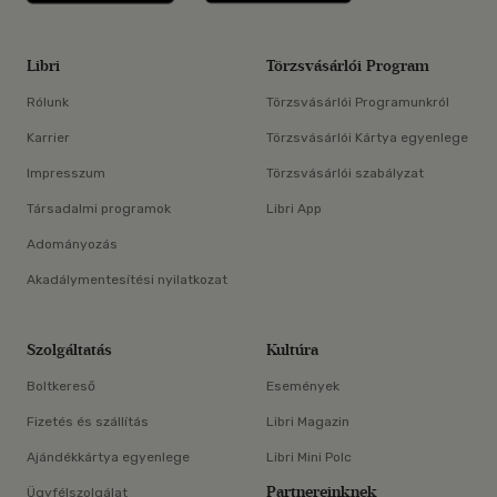
Libri
Törzsvásárlói Program
Rólunk
Törzsvásárlói Programunkról
Karrier
Törzsvásárlói Kártya egyenlege
Impresszum
Törzsvásárlói szabályzat
Társadalmi programok
Libri App
Adományozás
Akadálymentesítési nyilatkozat
Szolgáltatás
Kultúra
Boltkereső
Események
Fizetés és szállítás
Libri Magazin
Ajándékkártya egyenlege
Libri Mini Polc
Partnereinknek
Ügyfélszolgálat