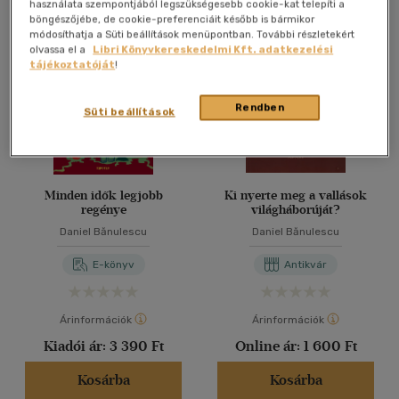
Összesen
3
db
használata szempontjából legszükségesebb cookie-kat telepíti a
böngészőjébe, de cookie-preferenciáit később is bármikor
40 db / oldal
módosíthatja a Süti beállítások menüpontban. További részletekért
olvassa el a
Libri Könyvkereskedelmi Kft. adatkezelési
tájékoztatóját
!
Alkalmaz
Rendben
Süti beállítások
Minden idők legjobb
Ki nyerte meg a vallások
regénye
világháborúját?
Daniel Bănulescu
Daniel Bănulescu
E-könyv
Antikvár
Árinformációk
Árinformációk
Kiadói ár:
3 390 Ft
Online ár:
1 600 Ft
Kosárba
Kosárba