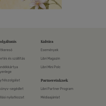
olgáltatás
Kultúra
ltkereső
Események
zetés és szállítás
Libri Magazin
ándékkártya
Libri Mini Polc
yenlege
Partnereinknek
yfélszolgálat
könyv-segédlet
Libri Partner Program
állási nyilatkozat
Médiaajánlat