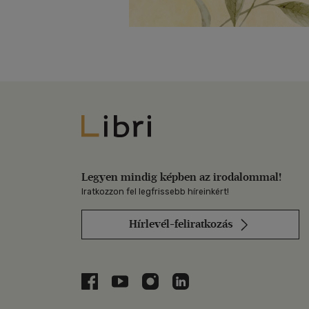
Libri
Legyen mindig képben az irodalommal!
Iratkozzon fel legfrissebb híreinkért!
Hírlevél-feliratkozás
Libri a Facebookon
Libri a Youtube-on
Libri az Instagramon
Libri a LinkedInen