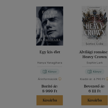
Egy kis élet
Alvilági románc
Heavy Crown
Hanya Yanagihara
Sophie Lark
Könyv
Könyv
Árinformációk
Kiadói ár:
6 790 Ft
Borító ár:
Bevezető ár:
8 999 Ft
6 111 Ft
Kosárba
Kosárba