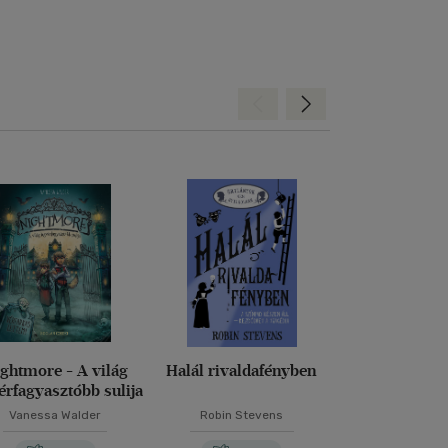
Hátra
Előre
ghtmore - A világ
Halál rivaldafényben
Dragalád vi
érfagyasztóbb sulija
Vanessa Walder
Robin Stevens
M. Kácsor Z