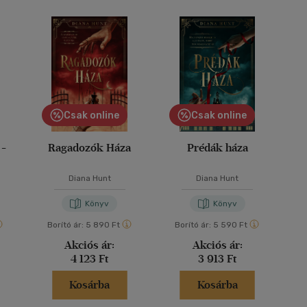
Csak online
Csak online
 -
Ragadozók Háza
Prédák háza
Diana Hunt
Diana Hunt
Könyv
Könyv
Borító ár:
5 890 Ft
Borító ár:
5 590 Ft
Akciós ár:
Akciós ár:
4 123 Ft
3 913 Ft
Kosárba
Kosárba