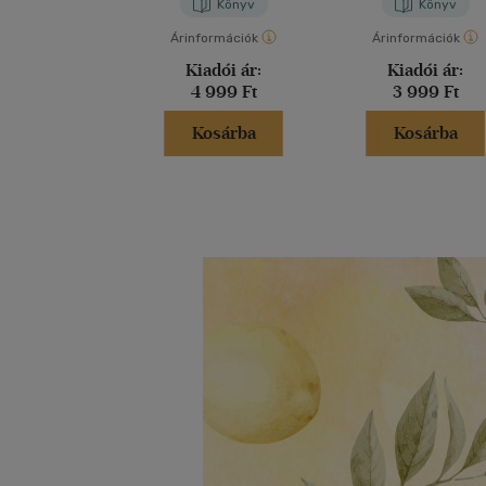
Könyv
Könyv
Árinformációk
Árinformációk
Kiadói ár:
Kiadói ár:
4 999 Ft
3 999 Ft
Kosárba
Kosárba