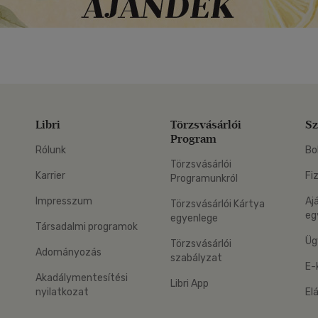
Libri
Törzsvásárlói
Sz
Program
Rólunk
Bo
Törzsvásárlói
Karrier
Fi
Programunkról
Impresszum
Aj
Törzsvásárlói Kártya
eg
egyenlege
Társadalmi programok
Üg
Törzsvásárlói
Adományozás
szabályzat
E-
Akadálymentesítési
Libri App
nyilatkozat
El