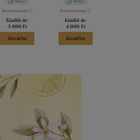
Könyv
Könyv
Kön
Árinformációk
Árinformációk
Árinformáci
Kiadói ár:
Kiadói ár:
Kiadói 
3 999 Ft
4 990 Ft
5 299 
Kosárba
Kosárba
Kosár