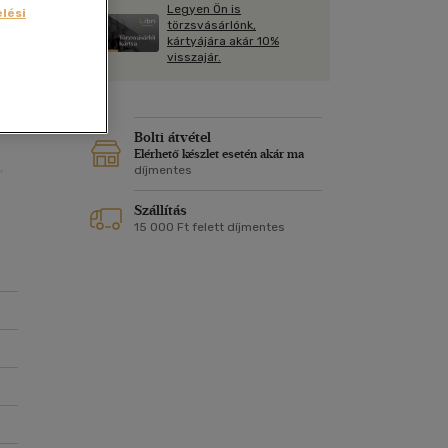
4
Kártya
Legyen Ön is
lési
Vallás, mitológia
m
törzsvásárlónk,
Képeslap
kártyájára akár 10%
és Természet
visszajár.
yv
ban
Naptár
k
Papír, írószer
ok
Bolti átvétel
Elérhető készlet esetén akár ma
,
díjmentes
Szállítás
lja
15 000 Ft felett díjmentes
t.