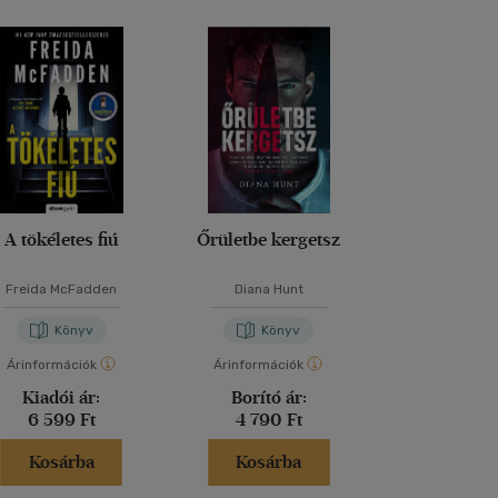
A tökéletes fiú
Őrületbe kergetsz
Lázadó nők 
Freida McFadden
Diana Hunt
Kathryn Sto
Könyv
Könyv
Kön
Árinformációk
Árinformációk
Árinformáci
Kiadói ár:
Borító ár:
Kiadói 
6 599 Ft
4 790 Ft
6 999 
Kosárba
Kosárba
Kosár