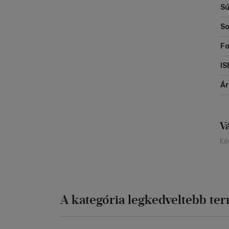
Sú
So
Fo
IS
Á
V
Ké
A kategória legkedveltebb te