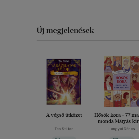
Új megjelenések
A végső ütközet
Hősök kora - 77 m
monda Mátyás kir
korától 1848-i
Tea Stilton
Lengyel Dénes