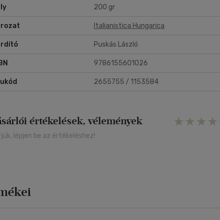
ly
200 gr
rozat
Italianistica Hungarica
rdító
Puskás László
BN
9786155601026
rukód
2655755 / 1153584
ásárlói értékelések, vélemények
rjük, lépjen be az értékeléshez!
rmékei