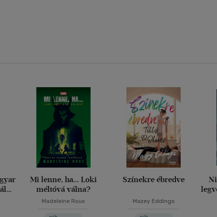
agyar
Mi lenne, ha... Loki
Színekre ébredve
Ni
ály
méltóvá válna?
legv
g
Madeleine Roux
Mazey Eddings