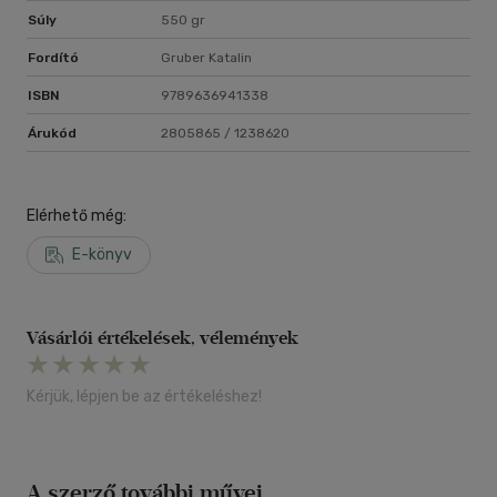
Súly
550 gr
Fordító
Gruber Katalin
ISBN
9789636941338
Árukód
2805865 / 1238620
Elérhető még:
E-könyv
Vásárlói értékelések, vélemények
Kérjük, lépjen be az értékeléshez!
A szerző további művei