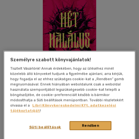
Személyre szabott könyvajánlatok!
Tisztelt Vásárlónk! Annak érdekében, hogy az ízléséhez minél
közelebb álló könyveket tudjunk a figyelmébe ajánlani, arra kérjük,
hogy fogadja el az ehhez szükséges cookie-kat a „Rendben” gomb
megnyomásával. Ennek hiányában weboldalunk csak a weboldal
használata szempontjából legszükségesebb cookie-kat telepíti a
böngészőjébe, de cookie-preferenciáit később is bármikor
módosíthatja a Süti beállítások menüpontban. További részletekért
olvassa el a
Libri Könyvkereskedelmi Kft. adatkezelési
Beleolvasok
Kívánságlistához adom
Megosztom
tájékoztatóját
!
Rendben
Süti beállítások
Cartaphilus Kft.
|
2026
|
magyar nyelvű
|
puhatáblás,
ragasztókötött
|
527 oldal