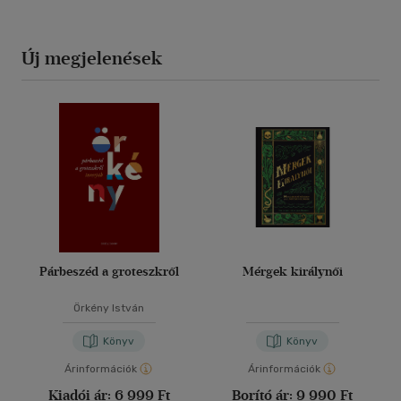
Új megjelenések
Párbeszéd a groteszkről
Mérgek királynői
Örkény István
Könyv
Könyv
Árinformációk
Árinformációk
Kiadói ár:
6 999 Ft
Borító ár:
9 990 Ft