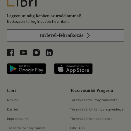
Libri
Legyen mindig képben az irodalommal!
Iratkozzon fel legfrissebb híreinkért!
Hírlevél-feliratkozás
Libri a Facebookon
Libri a Youtube-on
Libri az Instagramon
Libri a LinkedInen
Libri applikáció Szerezd meg: Google P
Libri applikáció 
Libri
Törzsvásárlói Program
Rólunk
Törzsvásárlói Programunkról
Karrier
Törzsvásárlói Kártya egyenlege
Impresszum
Törzsvásárlói szabályzat
Társadalmi programok
Libri App