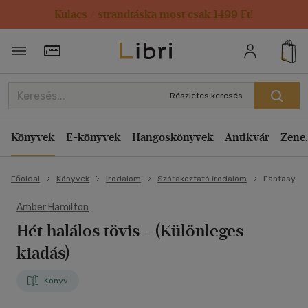
Kulacs / strandtáska most csak 1499 Ft!
Törzsvásárlói Kártya adatai
Részletes keresés
Könyvek
E-könyvek
Hangoskönyvek
Antikvár
Zene,
Főoldal
Könyvek
Irodalom
Szórakoztató irodalom
Fantasy
Amber Hamilton
Hét halálos tövis
- (Különleges
kiadás)
Könyv