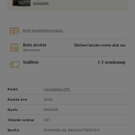
vágyaiknak, még ha ez Aragoa pusztulását és talán
visszajár.
mindkettejük halálát is okozza?
Amber Hamilton modern, komor tündérmeséjét lehetetlen
letenni.
Bolti készletinformáció
Bolti átvétel
Elérhető készlet esetén akár ma
díjmentes
Szállítás
1-3 munkanap
Kiadó
Cartaphilus Kft.
Kiadás éve
2026
Nyelv
MAGYAR
Oldalak száma:
527
Borító
PUHATÁBLÁS, RAGASZTÓKÖTÖTT