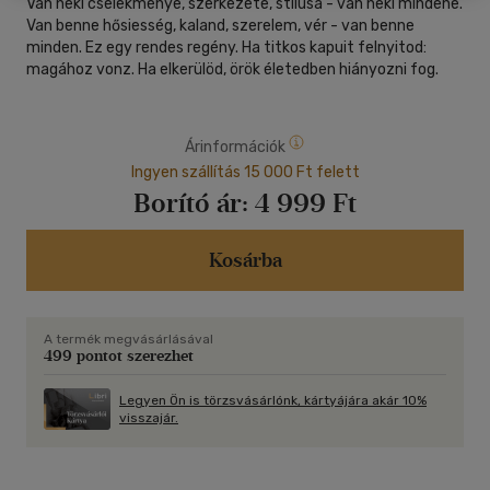
Van neki cselekménye, szerkezete, stílusa - van neki mindene.
Van benne hősiesség, kaland, szerelem, vér - van benne
minden. Ez egy rendes regény. Ha titkos kapuit felnyitod:
magához vonz. Ha elkerülöd, örök életedben hiányozni fog.
Árinformációk
Ingyen szállítás 15 000 Ft felett
Borító ár:
4 999 Ft
Kosárba
A termék megvásárlásával
499 pontot szerezhet
Legyen Ön is törzsvásárlónk, kártyájára akár 10%
visszajár.