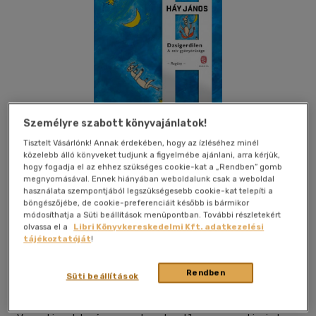
Személyre szabott könyvajánlatok!
Tisztelt Vásárlónk! Annak érdekében, hogy az ízléséhez minél
közelebb álló könyveket tudjunk a figyelmébe ajánlani, arra kérjük,
hogy fogadja el az ehhez szükséges cookie-kat a „Rendben” gomb
megnyomásával. Ennek hiányában weboldalunk csak a weboldal
használata szempontjából legszükségesebb cookie-kat telepíti a
böngészőjébe, de cookie-preferenciáit később is bármikor
módosíthatja a Süti beállítások menüpontban. További részletekért
Kívánságlistához adom
Megosztom
olvassa el a
Libri Könyvkereskedelmi Kft. adatkezelési
tájékoztatóját
!
(4 vélemény)
Európa Könyvkiadó Kft.
|
2023
|
magyar nyelvű
Rendben
Süti beállítások
|
cérnafűzött, keménytáblás
|
370 oldal