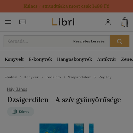
Kulacs / strandtáska most csak 1499 Ft!
Törzsvásárlói Kártya adatai
Részletes keresés
Könyvek
E-könyvek
Hangoskönyvek
Antikvár
Zene,
Főoldal
Könyvek
Irodalom
Szépirodalom
Regény
Háy János
Dzsigerdilen
- A szív gyönyörűsége
Könyv