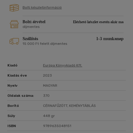
Bolti készletinformáció
Bolti átvétel
Elérhető készlet esetén akár ma
díjmentes
Szállítás
1-3 munkanap
15 000 Ft felett díjmentes
Kiadó
Európa Könyvkiadó Kft.
Kiadás éve
2023
Nyelv
MAGYAR
Oldalak száma:
370
Borító
CÉRNAFŰZÖTT, KEMÉNYTÁBLÁS
Súly
448 gr
ISBN
9789635048151