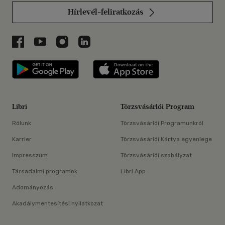
Hírlevél-feliratkozás
Libri a Facebookon
Libri a Youtube-on
Libri az Instagramon
Libri a LinkedInen
Libri applikáció Szerezd meg: Google P
Libri applikáció 
Libri
Törzsvásárlói Program
Rólunk
Törzsvásárlói Programunkról
Karrier
Törzsvásárlói Kártya egyenlege
Impresszum
Törzsvásárlói szabályzat
Társadalmi programok
Libri App
Adományozás
Akadálymentesítési nyilatkozat