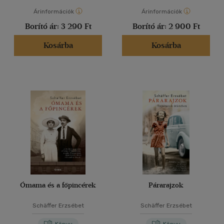
Árinformációk
Árinformációk
Borító ár:
3 290 Ft
Borító ár:
2 900 Ft
Kosárba
Kosárba
Ómama és a főpincérek
Párarajzok
Schäffer Erzsébet
Schäffer Erzsébet