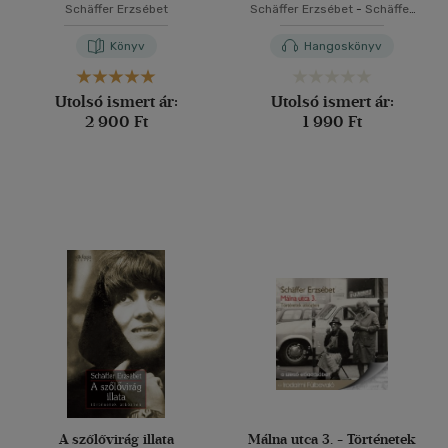
Schäffer Erzsébet
Schäffer Erzsébet
-
Schäffer
Erzsébet
Könyv
Hangoskönyv
Utolsó ismert ár:
Utolsó ismert ár:
2 900 Ft
1 990 Ft
A szőlővirág illata
Málna utca 3. - Történetek