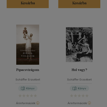
Kosárba
Kosárba
Pipacsvirágom
Hol vagy?
Schäffer Erzsébet
Schäffer Erzsébet
Könyv
Könyv
Árinformációk
Árinformációk