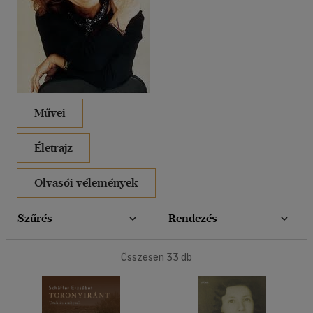
40 db / oldal
Alkalmaz
Művei
Életrajz
Olvasói vélemények
Szűrés
Rendezés
Összesen
33
db