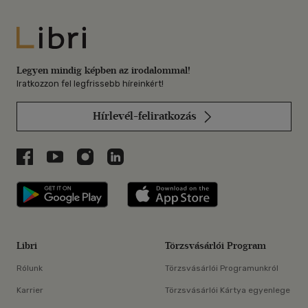
Libri
Legyen mindig képben az irodalommal!
Iratkozzon fel legfrissebb híreinkért!
Hírlevél-feliratkozás
Libri a Facebookon
Libri a Youtube-on
Libri az Instagramon
Libri a LinkedInen
Libri applikáció Szerezd meg: Google P
Libri applikáció 
Libri
Törzsvásárlói Program
Rólunk
Törzsvásárlói Programunkról
Karrier
Törzsvásárlói Kártya egyenlege