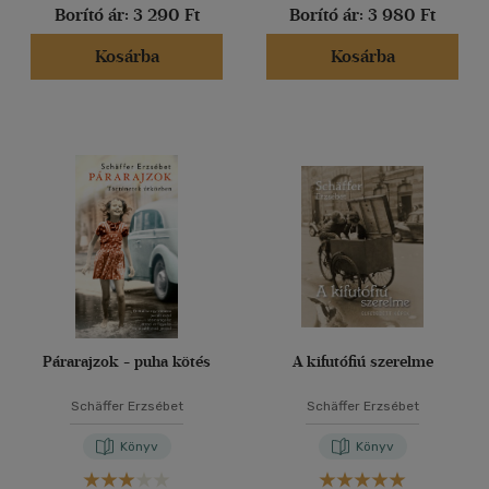
Borító ár:
3 290 Ft
Borító ár:
3 980 Ft
Kosárba
Kosárba
Párarajzok - puha kötés
A kifutófiú szerelme
Schäffer Erzsébet
Schäffer Erzsébet
Könyv
Könyv