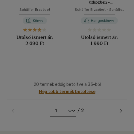
útközben -
HANGOSKÖNYV
Schäffer Erzsébet
Schäffer Erzsébet
-
Schäffer
Erzsébet
Könyv
Hangoskönyv
Utolsó ismert ár:
Utolsó ismert ár:
2 690 Ft
1 990 Ft
20 termék eddig betöltve a 33-ből
Még több termék betöltése
/ 2