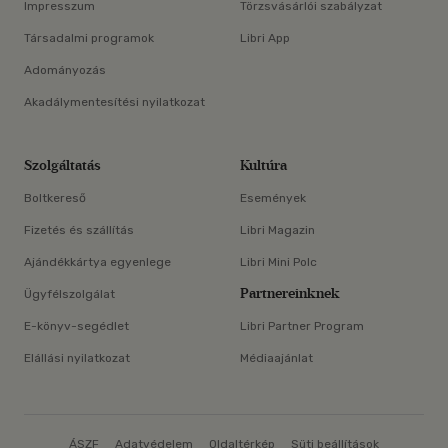
Impresszum
Törzsvásárlói szabályzat
Társadalmi programok
Libri App
Adományozás
Akadálymentesítési nyilatkozat
Szolgáltatás
Kultúra
Boltkereső
Események
Fizetés és szállítás
Libri Magazin
Ajándékkártya egyenlege
Libri Mini Polc
Partnereinknek
Ügyfélszolgálat
E-könyv-segédlet
Libri Partner Program
Elállási nyilatkozat
Médiaajánlat
ÁSZF
Adatvédelem
Oldaltérkép
Süti beállítások