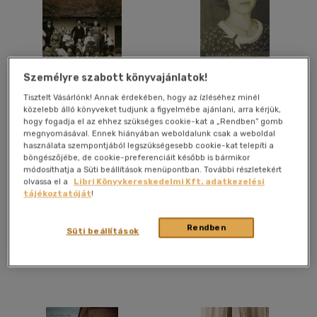
Személyre szabott könyvajánlatok!
Toronyiránt
A temesvári lány
Tisztelt Vásárlónk! Annak érdekében, hogy az ízléséhez minél
közelebb álló könyveket tudjunk a figyelmébe ajánlani, arra kérjük,
hogy fogadja el az ehhez szükséges cookie-kat a „Rendben” gomb
Schäffer Erzsébet
Schäffer Erzsébet
megnyomásával. Ennek hiányában weboldalunk csak a weboldal
használata szempontjából legszükségesebb cookie-kat telepíti a
Könyv
Könyv
böngészőjébe, de cookie-preferenciáit később is bármikor
módosíthatja a Süti beállítások menüpontban. További részletekért
olvassa el a
Libri Könyvkereskedelmi Kft. adatkezelési
tájékoztatóját
!
Árinformációk
Árinformációk
Kiadói ár:
5 290 Ft
Borító ár:
4 990 Ft
Rendben
Süti beállítások
Kosárba
Kosárba