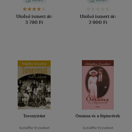
Könyv
Könyv
Utolsó ismert ár:
Utolsó ismert ár:
3 790 Ft
2 900 Ft
Toronyiránt
Ómama és a főpincérek
Schäffer Erzsébet
Schäffer Erzsébet