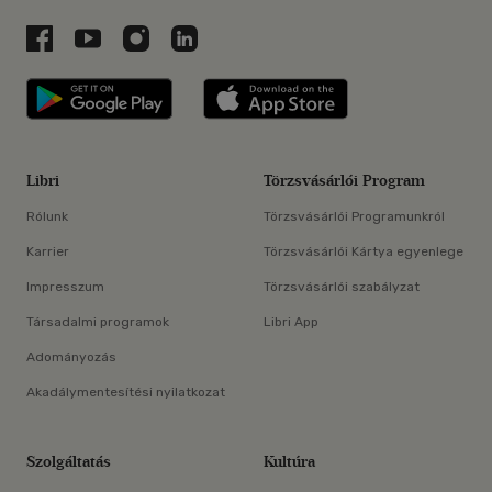
Libri a Facebookon
Libri a Youtube-on
Libri az Instagramon
Libri a LinkedInen
Libri applikáció Szerezd meg: Google P
Libri applikáció 
Libri
Törzsvásárlói Program
Rólunk
Törzsvásárlói Programunkról
Karrier
Törzsvásárlói Kártya egyenlege
Impresszum
Törzsvásárlói szabályzat
Társadalmi programok
Libri App
Adományozás
Akadálymentesítési nyilatkozat
Szolgáltatás
Kultúra