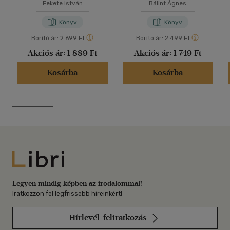
Fekete István
Bálint Ágnes
Könyv
Könyv
Borító ár:
2 699 Ft
Borító ár:
2 499 Ft
Akciós ár:
1 889 Ft
Akciós ár:
1 749 Ft
Kosárba
Kosárba
Libri
Legyen mindig képben az irodalommal!
Iratkozzon fel legfrissebb híreinkért!
Hírlevél-feliratkozás