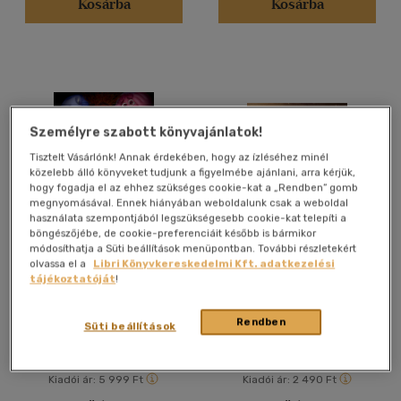
Kosárba
Kosárba
14 - 18 év
(1)
mind
(29)
Gyermek és ifjúsági
(263)
Felnőtt
(575)
Személyre szabott könyvajánlatok!
Nyelv szerint
Tisztelt Vásárlónk! Annak érdekében, hogy az ízléséhez minél
Magyar
(3025)
közelebb álló könyveket tudjunk a figyelmébe ajánlani, arra kérjük,
hogy fogadja el az ehhez szükséges cookie-kat a „Rendben” gomb
megnyomásával. Ennek hiányában weboldalunk csak a weboldal
Angol
(119)
használata szempontjából legszükségesebb cookie-kat telepíti a
böngészőjébe, de cookie-preferenciáit később is bármikor
Francia
(3)
módosíthatja a Süti beállítások menüpontban. További részletekért
Agymanók 2.
Az állatok karácsonya
Kínai
(2)
olvassa el a
Libri Könyvkereskedelmi Kft. adatkezelési
tájékoztatóját
!
Lengyel
(1)
Bajzáth Mária
-
Probojcsevity
Iván
Magyar - horvát
(1)
Rendben
Könyv
Könyv
Süti beállítások
Német
(36)
Spanyol
(11)
Kiadói ár:
5 999 Ft
Kiadói ár:
2 490 Ft
több nyelv megjelenítése