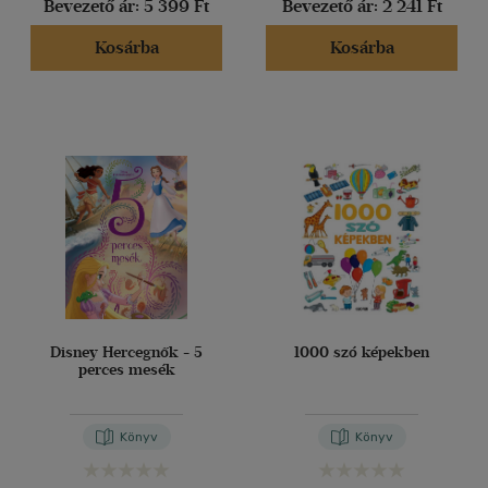
Bevezető ár:
5 399 Ft
Bevezető ár:
2 241 Ft
Kosárba
Kosárba
Vélemény szerint
(333)
(115)
(32)
(13)
(21)
(2693)
Alkalmaz
Disney Hercegnők - 5
1000 szó képekben
perces mesék
Könyv
Könyv