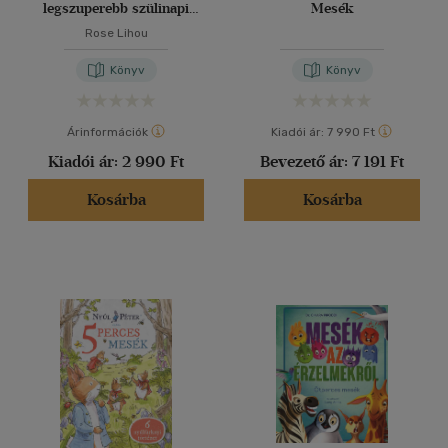
legszuperebb szülinapi
Mesék
parti
Rose Lihou
Könyv
Könyv
Árinformációk
Kiadói ár:
7 990 Ft
Kiadói ár:
2 990 Ft
Bevezető ár:
7 191 Ft
Kosárba
Kosárba