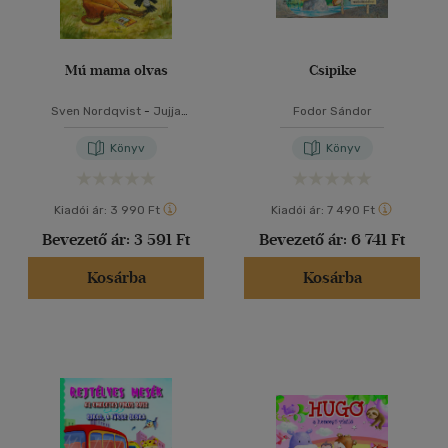
Mú mama olvas
Csipike
Sven Nordqvist
-
Jujja
Fodor Sándor
Wieslander
Könyv
Könyv
Kiadói ár:
3 990 Ft
Kiadói ár:
7 490 Ft
Bevezető ár:
3 591 Ft
Bevezető ár:
6 741 Ft
Kosárba
Kosárba