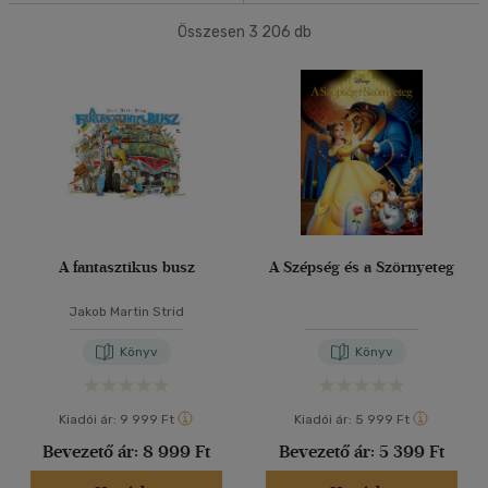
Összesen
3 206
db
40 db / oldal
Ár szerint
500 Ft alatt
(209)
500 Ft - 2500 Ft
(1792)
Alkalmaz
2500 Ft - 4500 Ft
(1003)
4500 Ft felett
(277)
Korosztály szerint
A fantasztikus busz
A Szépség és a Szörnyeteg
Gyermek
(1996)
0 - 3 év
(167)
Jakob Martin Strid
3 - 6 év
(1285)
Könyv
Könyv
mind
(436)
Ifjúsági
(305)
Kiadói ár:
9 999 Ft
Kiadói ár:
5 999 Ft
6 -10 év
(255)
Bevezető ár:
8 999 Ft
Bevezető ár:
5 399 Ft
10 - 14 év
(19)