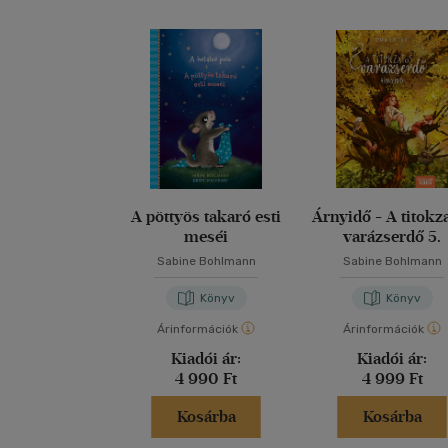
A pöttyös takaró esti
Árnyidő - A titokz
meséi
varázserdő 5.
Sabine Bohlmann
Sabine Bohlmann
Könyv
Könyv
Árinformációk
Árinformációk
Kiadói ár:
Kiadói ár:
4 990 Ft
4 999 Ft
Kosárba
Kosárba