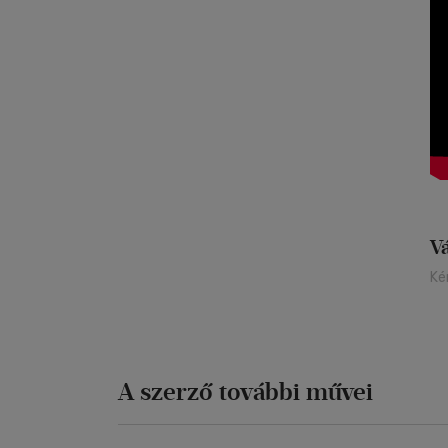
V
Ké
A szerző további művei