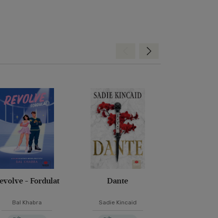
Hátra
Előre
evolve - Fordulat
Dante
Ne bízz sen
Bal Khabra
Sadie Kincaid
P. C. Har