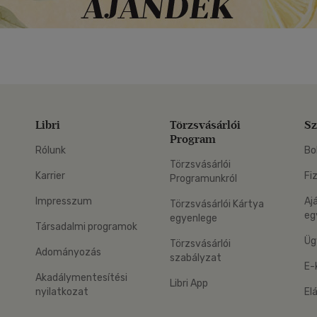
Libri
Törzsvásárlói
Sz
Program
Rólunk
Bo
Törzsvásárlói
Karrier
Fi
Programunkról
Impresszum
Aj
Törzsvásárlói Kártya
eg
egyenlege
Társadalmi programok
Üg
Törzsvásárlói
Adományozás
szabályzat
E-
Akadálymentesítési
Libri App
nyilatkozat
El