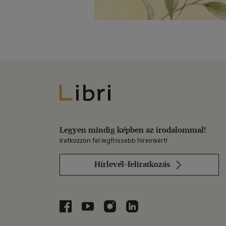
Libri
Legyen mindig képben az irodalommal!
Iratkozzon fel legfrissebb híreinkért!
Hírlevél-feliratkozás
Libri a Facebookon
Libri a Youtube-on
Libri az Instagramon
Libri a LinkedInen