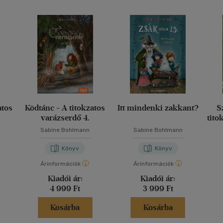
atos
Ködtánc - A titokzatos
Itt mindenki zakkant?
S
varázserdő 4.
tito
Sabine Bohlmann
Sabine Bohlmann
Könyv
Könyv
Árinformációk
Árinformációk
Kiadói ár:
Kiadói ár:
4 999 Ft
3 999 Ft
Kosárba
Kosárba