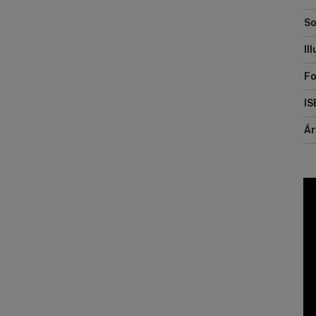
So
Il
Fo
IS
Á