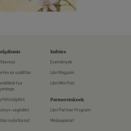
olgáltatás
Kultúra
ltkereső
Események
zetés és szállítás
Libri Magazin
ándékkártya
Libri Mini Polc
yenlege
Partnereinknek
yfélszolgálat
könyv-segédlet
Libri Partner Program
állási nyilatkozat
Médiaajánlat