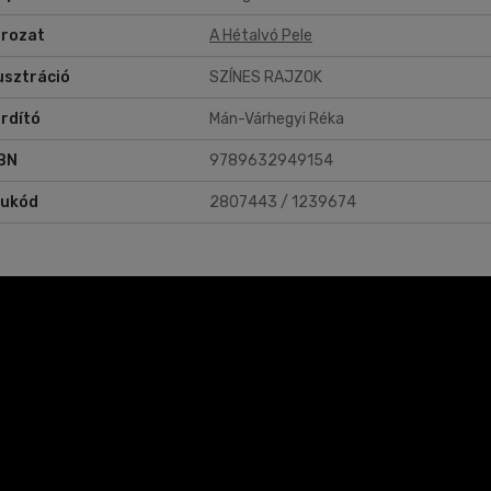
rozat
A Hétalvó Pele
lusztráció
SZÍNES RAJZOK
rdító
Mán-Várhegyi Réka
BN
9789632949154
rukód
2807443 / 1239674