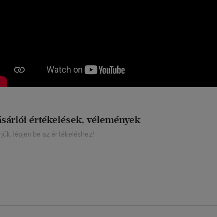
ásárlói értékelések, vélemények
rjük, lépjen be az értékeléshez!