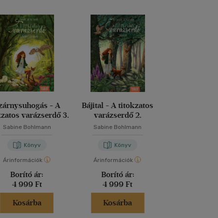
zárnysuhogás - A
Bájital - A titokzatos
Örökség - A t
kzatos varázserdő 3.
varázserdő 2.
varázse
Sabine Bohlmann
Sabine Bohlmann
Sabine Boh
Könyv
Könyv
Kön
Árinformációk
Árinformációk
Árinformáci
Borító ár:
Borító ár:
Borító 
4 999 Ft
4 999 Ft
4 999 
Kosárba
Kosárba
Kosár