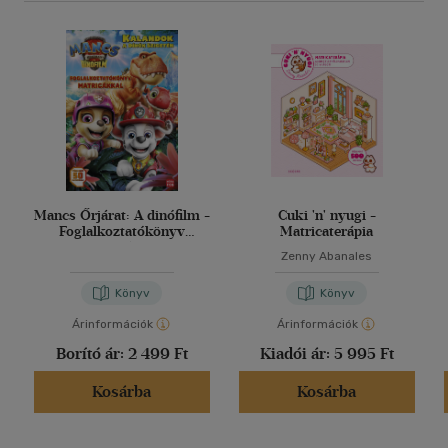
Mancs Őrjárat: A dinófilm -
Cuki 'n' nyugi -
Foglalkoztatókönyv
Matricaterápia
matricákkal
Zenny Abanales
Könyv
Könyv
Árinformációk
Árinformációk
Borító ár:
2 499 Ft
Kiadói ár:
5 995 Ft
Kosárba
Kosárba