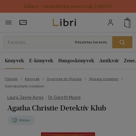
Kulacs / strandtáska most csak 1499 Ft!
Törzsvásárlói Kártya adatai
Részletes keresés
Könyvek
E-könyvek
Hangoskönyvek
Antikvár
Zene,
Főoldal
Könyvek
Gyermek és ifjúsági
Ifjúsági irodalom
Szórakoztató irodalom
Laura Jayne Ayres
|
Dr. Gareth Moore
Agatha Christie Detektív Klub
Könyv