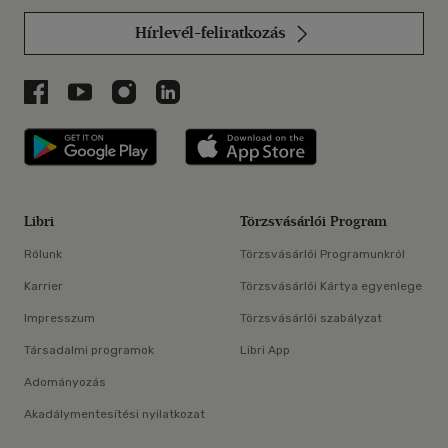
Hírlevél-feliratkozás
Libri a Facebookon
Libri a Youtube-on
Libri az Instagramon
Libri a LinkedInen
Libri applikáció Szerezd meg: Google P
Libri applikáció 
Libri
Törzsvásárlói Program
Rólunk
Törzsvásárlói Programunkról
Karrier
Törzsvásárlói Kártya egyenlege
Impresszum
Törzsvásárlói szabályzat
Társadalmi programok
Libri App
Adományozás
Akadálymentesítési nyilatkozat