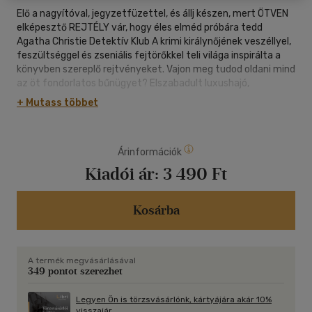
Elő a nagyítóval, jegyzetfüzettel, és állj készen, mert ÖTVEN
elképesztő REJTÉLY vár, hogy éles elméd próbára tedd
Agatha Christie Detektív Klub A krimi királynőjének veszéllyel,
feszültséggel és zseniális fejtörőkkel teli világa inspirálta a
könyvben szereplő rejtvényeket. Vajon meg tudod oldani mind
az öt fondorlatos bűnügyet? Elszabadult luxushajó,
mérgezett tea, gyémántrablás a vonaton - kövesd a
+ Mutass többet
nyomokat, leplezd le az elkövetőket, legyél te is bátor
detektív! TÖKÉLETES VÁLASZTÁS KEZDŐ NYOMOZÓKNAK 8+
Árinformációk
Kiadói ár:
3 490 Ft
Kosárba
A termék megvásárlásával
349 pontot szerezhet
Legyen Ön is törzsvásárlónk, kártyájára akár 10%
visszajár.