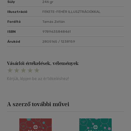
Súly
246 gr
Illusztráció
FEKETE-FEHÉR ILLUSZTRÁCIÓKKAL
Fordító
Tamás Zoltán
ISBN
9789635848461
Árukód
2805165 / 1238159
Vásárlói értékelések, vélemények
Kérjük, lépjen be az értékeléshez!
A szerző további művei