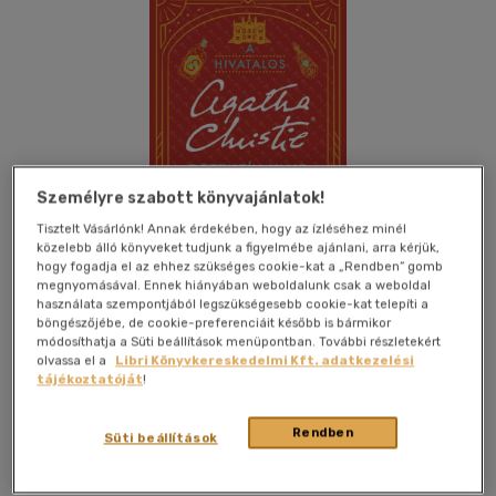
Személyre szabott könyvajánlatok!
Tisztelt Vásárlónk! Annak érdekében, hogy az ízléséhez minél
közelebb álló könyveket tudjunk a figyelmébe ajánlani, arra kérjük,
hogy fogadja el az ehhez szükséges cookie-kat a „Rendben” gomb
megnyomásával. Ennek hiányában weboldalunk csak a weboldal
használata szempontjából legszükségesebb cookie-kat telepíti a
böngészőjébe, de cookie-preferenciáit később is bármikor
módosíthatja a Süti beállítások menüpontban. További részletekért
olvassa el a
Libri Könyvkereskedelmi Kft. adatkezelési
Kívánságlistához adom
Megosztom
tájékoztatóját
!
Rendben
Süti beállítások
Manó Könyvek
|
2026
|
magyar nyelvű
|
puhatáblás,
ragasztókötött
|
157 oldal