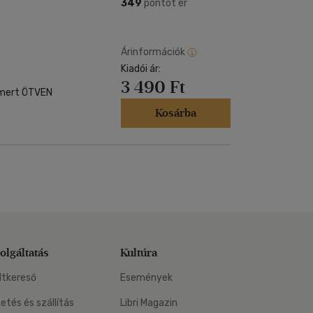
Kártya
349
pontot ér
Vallás, mitológia
m
Képeslap
és Természet
yv
Naptár
Árinformációk
k
Kiadói ár:
Papír, írószer
3 490 Ft
ok
, mert ÖTVEN
Kosárba
olgáltatás
Kultúra
ltkereső
Események
zetés és szállítás
Libri Magazin