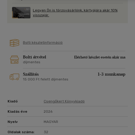
Legyen Ön is törzsvásárlónk, kártyájára akár 10%
visszajár.
Bolti készletinformáció
Bolti átvétel
Elérhető készlet esetén akár ma
díjmentes
Szállítás
1-3 munkanap
15 000 Ft felett díjmentes
Kiadó
Csengőkert Könyvkiadó
Kiadás éve
2026
Nyelv
MAGYAR
Oldalak száma:
32