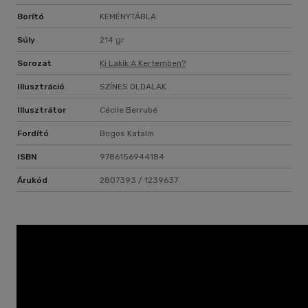
Borító
KEMÉNYTÁBLA
Súly
214 gr
Sorozat
Ki Lakik A Kertemben?
Illusztráció
SZÍNES OLDALAK
Illusztrátor
Cécile Berrubé
Fordító
Bogos Katalin
ISBN
9786156944184
Árukód
2807393 / 1239637