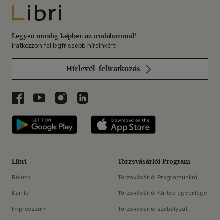
Libri
Legyen mindig képben az irodalommal!
Iratkozzon fel legfrissebb híreinkért!
Hírlevél-feliratkozás
Libri a Facebookon
Libri a Youtube-on
Libri az Instagramon
Libri a LinkedInen
Libri applikáció Szerezd meg: Google P
Libri applikáció 
Libri
Törzsvásárlói Program
Rólunk
Törzsvásárlói Programunkról
Karrier
Törzsvásárlói Kártya egyenlege
Impresszum
Törzsvásárlói szabályzat