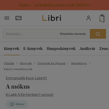
Kulacs / strandtáska most csak 1499 Ft!
Törzsvásárlói Kártya adatai
Részletes keresés
Könyvek
E-könyvek
Hangoskönyvek
Antikvár
Zene,
Főoldal
Könyvek
Gyermek és ifjúsági
Mesekönyv
Képes mesekönyvek
Emmanuelle Kecir-Lepetit
A mókus
Ki Lakik A Kertemben? sorozat
Könyv