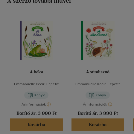
A szerző további művei
A béka
A sündisznó
Emmanuelle Kecir-Lepetit
Emmanuelle Kecir-Lepetit
Könyv
Könyv
Árinformációk
Árinformációk
Borító ár:
3 990 Ft
Borító ár:
3 990 Ft
Kosárba
Kosárba