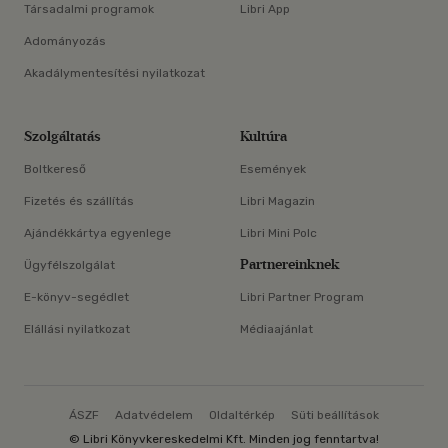
Társadalmi programok
Libri App
Adományozás
Akadálymentesítési nyilatkozat
Szolgáltatás
Kultúra
Boltkereső
Események
Fizetés és szállítás
Libri Magazin
Ajándékkártya egyenlege
Libri Mini Polc
Partnereinknek
Ügyfélszolgálat
E-könyv-segédlet
Libri Partner Program
Elállási nyilatkozat
Médiaajánlat
ÁSZF
Adatvédelem
Oldaltérkép
Süti beállítások
© Libri Könyvkereskedelmi Kft. Minden jog fenntartva!