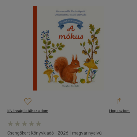
Kívánságlistához adom
Megosztom
Csengőkert Könyvkiadó
|
2026
|
magyar nyelvű