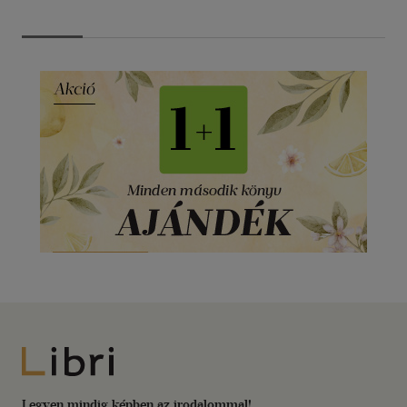
Libri
Legyen mindig képben az irodalommal!