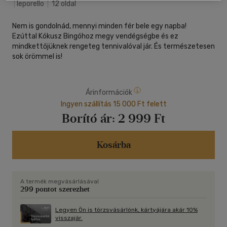
|
leporello
|
12 oldal
Nem is gondolnád, mennyi minden fér bele egy napba!
Ezúttal Kókusz Bingóhoz megy vendégségbe és ez
mindkettőjüknek rengeteg tennivalóval jár. És természetesen
sok örömmel is!
Árinformációk
Ingyen szállítás 15 000 Ft felett
Borító ár:
2 999 Ft
Kosárba
A termék megvásárlásával
299 pontot szerezhet
Legyen Ön is törzsvásárlónk, kártyájára akár 10%
visszajár.