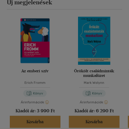
Új megjelenések
Az emberi szív
Örökölt családminták
munkafüzet
Erich Fromm
Mark Wolynn
Könyv
Könyv
Árinformációk
Árinformációk
Kiadói ár:
3 990 Ft
Kiadói ár:
6 290 Ft
Kosárba
Kosárba