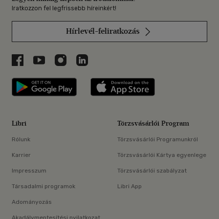
Iratkozzon fel legfrissebb híreinkért!
Hírlevél-feliratkozás
Libri a Facebookon
Libri a Youtube-on
Libri az Instagramon
Libri a LinkedInen
Libri applikáció Szerezd meg: Google P
Libri applikáció 
Libri
Törzsvásárlói Program
Rólunk
Törzsvásárlói Programunkról
Karrier
Törzsvásárlói Kártya egyenlege
Impresszum
Törzsvásárlói szabályzat
Társadalmi programok
Libri App
Adományozás
Akadálymentesítési nyilatkozat