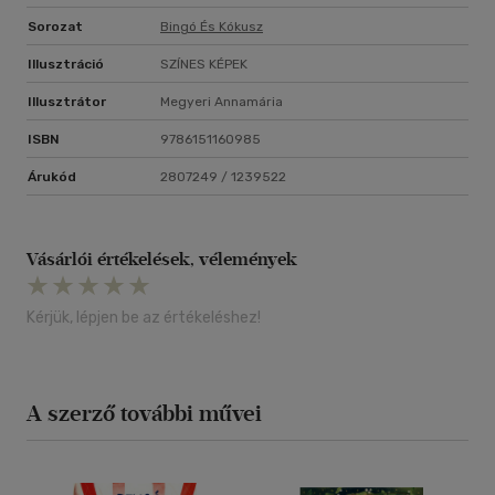
Sorozat
Bingó És Kókusz
Illusztráció
SZÍNES KÉPEK
Illusztrátor
Megyeri Annamária
ISBN
9786151160985
Árukód
2807249 / 1239522
Vásárlói értékelések, vélemények
Kérjük, lépjen be az értékeléshez!
A szerző további művei