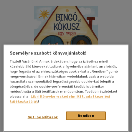
Személyre szabott könyvajánlatok!
Tisztelt Vásárlónk! Annak érdekében, hogy az ízléséhez minél
közelebb álló könyveket tudjunk a figyelmébe ajánlani, arra kérjük,
hogy fogadja el az ehhez szükséges cookie-kat a „Rendben” gomb
megnyomásával. Ennek hiányában weboldalunk csak a weboldal
használata szempontjából legszükségesebb cookie-kat telepíti a
böngészőjébe, de cookie-preferenciáit később is bármikor
módosíthatja a Süti beállítások menüpontban. További részletekért
olvassa el a
Libri Könyvkereskedelmi Kft. adatkezelési
tájékoztatóját
!
Kívánságlistához adom
Megosztom
Rendben
Süti beállítások
Móra Ferenc Ifjúsági Könyvkiad
|
2026
|
magyar nyelvű