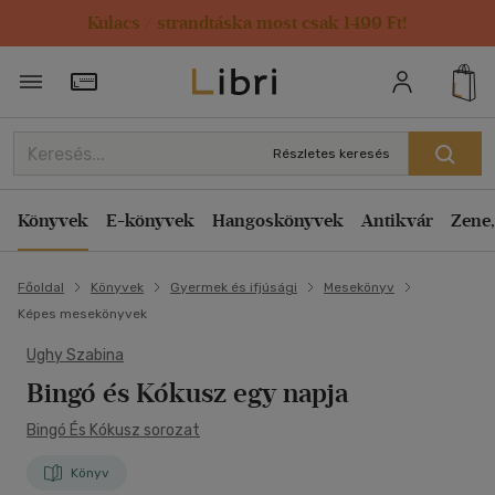
Kulacs / strandtáska most csak 1499 Ft!
Törzsvásárlói Kártya adatai
Részletes keresés
Könyvek
E-könyvek
Hangoskönyvek
Antikvár
Zene,
Főoldal
Könyvek
Gyermek és ifjúsági
Mesekönyv
Képes mesekönyvek
Ughy Szabina
Bingó és Kókusz egy napja
Bingó És Kókusz sorozat
Könyv