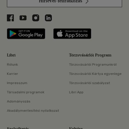
Hírlevél-feliratkozás
Libri a Facebookon
Libri a Youtube-on
Libri az Instagramon
Libri a LinkedInen
Libri applikáció Szerezd meg: Google P
Libri applikáció 
Libri
Törzsvásárlói Program
Rólunk
Törzsvásárlói Programunkról
Karrier
Törzsvásárlói Kártya egyenlege
Impresszum
Törzsvásárlói szabályzat
Társadalmi programok
Libri App
Adományozás
Akadálymentesítési nyilatkozat
Szolgáltatás
Kultúra