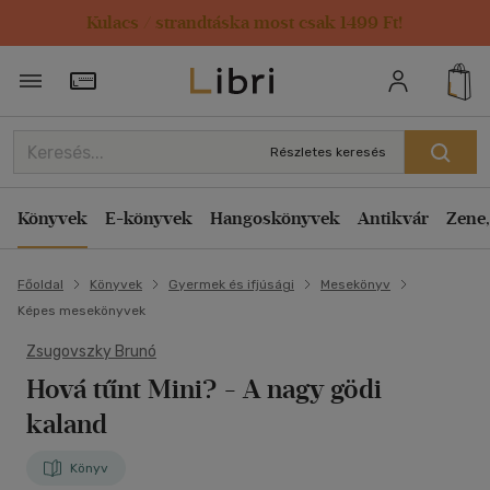
Kulacs / strandtáska most csak 1499 Ft!
Törzsvásárlói Kártya adatai
Részletes keresés
Könyvek
E-könyvek
Hangoskönyvek
Antikvár
Zene,
Főoldal
Könyvek
Gyermek és ifjúsági
Mesekönyv
Képes mesekönyvek
Zsugovszky Brunó
Hová tűnt Mini?
- A nagy gödi
kaland
Könyv