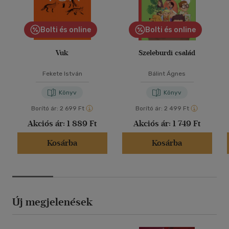
Bolti és online
Bolti és online
Vuk
Szeleburdi család
Fekete István
Bálint Ágnes
Könyv
Könyv
Borító ár:
2 699 Ft
Borító ár:
2 499 Ft
Akciós ár:
1 889 Ft
Akciós ár:
1 749 Ft
Kosárba
Kosárba
Új megjelenések