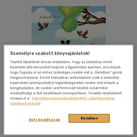
Személyre szabott könyvajánlatok!
Tisztelt Vásárlónk! Annak érdekében, hogy az ízléséhez minél
közelebb álló könyveket tudjunk a figyelmébe ajánlani, arra kérjük,
hogy fogadja el az ehhez szükséges cookie-kat a „Rendben” gomb
megnyomásával. Ennek hiányában weboldalunk csak a weboldal
használata szempontjából legszükségesebb cookie-kat telepíti a
böngészőjébe, de cookie-preferenciáit később is bármikor
módosíthatja a Süti beállítások menüpontban. További részletekért
Kívánságlistához adom
Megosztom
olvassa el a
Libri Könyvkereskedelmi Kft. adatkezelési
tájékoztatóját
!
Rendben
Süti beállítások
Olvasni Menő Kiadó
|
2026
|
magyar nyelvű
|
keménytábla
|
116 oldal