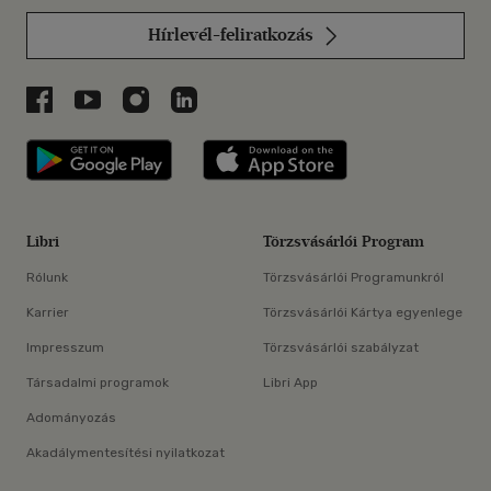
Hírlevél-feliratkozás
Libri a Facebookon
Libri a Youtube-on
Libri az Instagramon
Libri a LinkedInen
Libri applikáció Szerezd meg: Google P
Libri applikáció 
Libri
Törzsvásárlói Program
Rólunk
Törzsvásárlói Programunkról
Karrier
Törzsvásárlói Kártya egyenlege
Impresszum
Törzsvásárlói szabályzat
Társadalmi programok
Libri App
Adományozás
Akadálymentesítési nyilatkozat