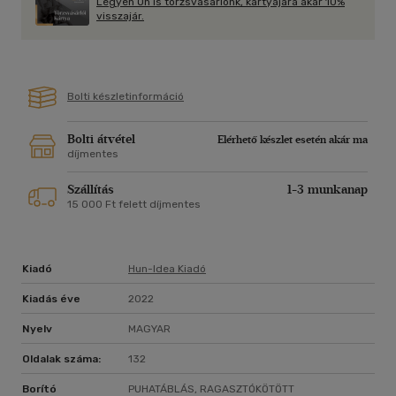
Legyen Ön is törzsvásárlónk, kártyájára akár 10%
visszajár.
Bolti készletinformáció
Bolti átvétel
Elérhető készlet esetén akár ma
díjmentes
Szállítás
1-3 munkanap
15 000 Ft felett díjmentes
Kiadó
Hun-Idea Kiadó
Kiadás éve
2022
Nyelv
MAGYAR
Oldalak száma:
132
Borító
PUHATÁBLÁS, RAGASZTÓKÖTÖTT