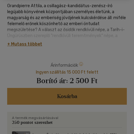
Grandpierre Attila, a csillagász-kandidátus-zenész-író
legújabb könyvének központjában személyes életünk, a
magyarság és az emberiség jövőjének kulcskérdése áll: miféle
felemelő erőnek köszönhető az emberi öntudat
megszületése? A választ az ősidők rendkívüli népe, a Tarih-i-
Üngürüszben szereplő "rendkívüli teremtmények" népe, a
királyi mágusok népe, a magyar nép különleges
+ Mutass többet
nemzetségcsaládja hordozza.
Könyvünkben megmutatjuk, hogy nemzeti jelképeink
páratlanul mélyreható és kristálytiszta ősi
Árinformációk
természettudományos világképe a királyi mágusok
jelképekbe foglalt testamentuma. A királyi mágusok adták az
Ingyen szállítás 15 000 Ft felett
ősidők magyar napkirályait, feladatuk a Föld népeinek
Borító ár:
2 500 Ft
védelmezése volt. Bemutatjuk az első emberiséget felemelő
napkirályság, a mágusok és az ősi magyarság kultúrájának az
emberré válás korszakáig visszanyúló múltját igazoló érveket
Kosárba
és tényeket. A Világmindenség emberi alkotóerőinek
felismerése teszi lehetővé az életbarát és embersegítő
társadalmak megszületését, az őstörténelem
A termék megvásárlásával
visszaszerzését, a népek'szövetségét és az emberiség
250 pontot szerezhet
újjászületését.