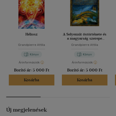
Héliosz
A Selyemút őstörténete és
a magyarság szerepe
Eurázsiában
Grandpierre Attila
Grandpierre Attila
Könyv
Könyv
Árinformációk
Árinformációk
Borító ár:
5 000 Ft
Borító ár:
5 000 Ft
Kosárba
Kosárba
Új megjelenések