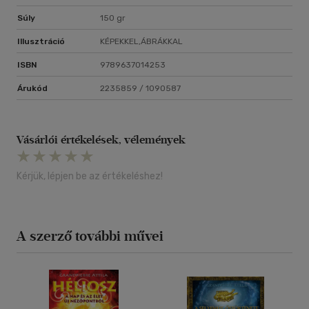
Súly
150 gr
Illusztráció
KÉPEKKEL,ÁBRÁKKAL
ISBN
9789637014253
Árukód
2235859 / 1090587
Vásárlói értékelések, vélemények
Kérjük, lépjen be az értékeléshez!
A szerző további művei