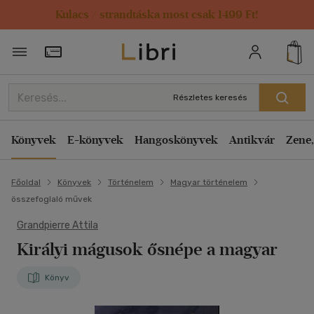
Kulacs / strandtáska most csak 1499 Ft!
Törzsvásárlói Kártya adatai
Részletes keresés
Könyvek
E-könyvek
Hangoskönyvek
Antikvár
Zene,
Főoldal
Könyvek
Történelem
Magyar történelem
összefoglaló művek
Grandpierre Attila
Királyi mágusok ősnépe a magyar
Könyv