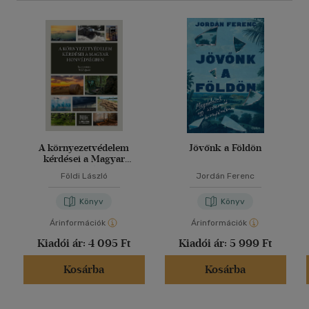
A környezetvédelem
Jövőnk a Földön
kérdései a Magyar
Honvédségben
Földi László
Jordán Ferenc
Könyv
Könyv
Árinformációk
Árinformációk
Kiadói ár:
4 095 Ft
Kiadói ár:
5 999 Ft
Kosárba
Kosárba