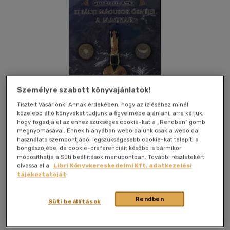
Személyre szabott könyvajánlatok!
Tisztelt Vásárlónk! Annak érdekében, hogy az ízléséhez minél
közelebb álló könyveket tudjunk a figyelmébe ajánlani, arra kérjük,
hogy fogadja el az ehhez szükséges cookie-kat a „Rendben” gomb
megnyomásával. Ennek hiányában weboldalunk csak a weboldal
használata szempontjából legszükségesebb cookie-kat telepíti a
böngészőjébe, de cookie-preferenciáit később is bármikor
módosíthatja a Süti beállítások menüpontban. További részletekért
olvassa el a
Libri Könyvkereskedelmi Kft. adatkezelési
Kívánságlistához adom
Megosztom
tájékoztatóját
!
Rendben
Süti beállítások
Hun-Idea Kiadó
|
2022
|
magyar nyelvű
|
puhatáblás,
ragasztókötött
|
132 oldal