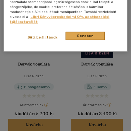
Összesen
3
db
használata szempontjából legszükségesebb cookie-kat telepíti a
böngészőjébe, de cookie-preferenciáit később is bármikor
40 db / oldal
módosíthatja a Süti beállítások menüpontban. További részletekért
olvassa el a
Libri Könyvkereskedelmi Kft. adatkezelési
tájékoztatóját
!
Alkalmaz
Rendben
Süti beállítások
Darvak vonulása
Darvak vonulása
Lisa Ridzén
Lisa Ridzén
E-hangoskönyv
E-könyv
Árinformációk
Árinformációk
Kiadói ár:
5 290 Ft
Kiadói ár:
3 490 Ft
Kosárba
Kosárba