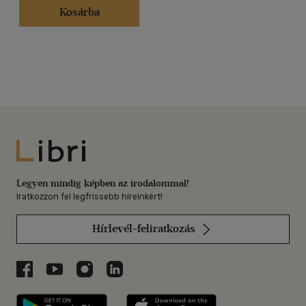
Kosárba
Libri
Legyen mindig képben az irodalommal!
Iratkozzon fel legfrissebb híreinkért!
Hírlevél-feliratkozás
Libri a Facebookon
Libri a Youtube-on
Libri az Instagramon
Libri a LinkedInen
Libri applikáció Szerezd meg: Google P
Libri applikáció 