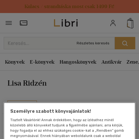
Kulacs / strandtáska most csak 1499 Ft!
Rendezés
Törzsvásárlói Kártya adatai
Rendezés
Kiadás éve szerint csökkenő
Részletes keresés
Kiadás éve szerint növekvő
Ár szerint csökkenő
Könyvek
E-könyvek
Hangoskönyvek
Antikvár
Zene,
Ár szerint növekvő
Lisa Ridzén
Eladott darabszám szerint csökkenő
Eladott darabszám szerint növekvő
Cím szerint A-Z
Művei
Szerző szerint A-Z
Személyre szabott könyvajánlatok!
Tisztelt Vásárlónk! Annak érdekében, hogy az ízléséhez minél
Szűrés
Rendezés
közelebb álló könyveket tudjunk a figyelmébe ajánlani, arra kérjük,
Megjelenítés
hogy fogadja el az ehhez szükséges cookie-kat a „Rendben” gomb
megnyomásával. Ennek hiányában weboldalunk csak a weboldal
20 db / oldal