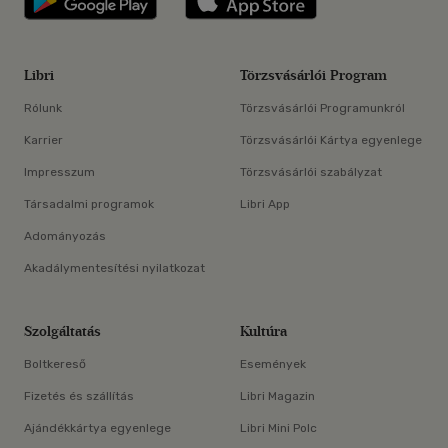
Libri
Törzsvásárlói Program
Rólunk
Törzsvásárlói Programunkról
Karrier
Törzsvásárlói Kártya egyenlege
Impresszum
Törzsvásárlói szabályzat
Társadalmi programok
Libri App
Adományozás
Akadálymentesítési nyilatkozat
Szolgáltatás
Kultúra
Boltkereső
Események
Fizetés és szállítás
Libri Magazin
Ajándékkártya egyenlege
Libri Mini Polc