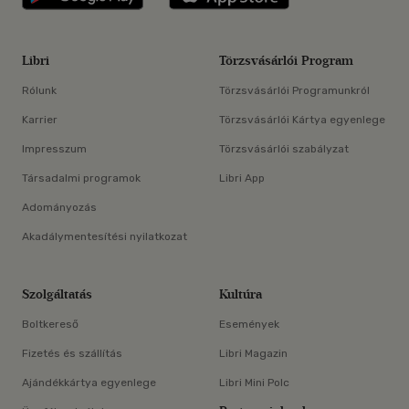
Libri
Törzsvásárlói Program
Rólunk
Törzsvásárlói Programunkról
Karrier
Törzsvásárlói Kártya egyenlege
Impresszum
Törzsvásárlói szabályzat
Társadalmi programok
Libri App
Adományozás
Akadálymentesítési nyilatkozat
Szolgáltatás
Kultúra
Boltkereső
Események
Fizetés és szállítás
Libri Magazin
Ajándékkártya egyenlege
Libri Mini Polc