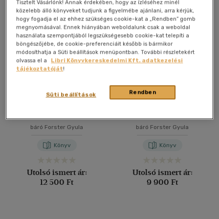
Összesen
5
db
Tisztelt Vásárlónk! Annak érdekében, hogy az ízléséhez minél
közelebb álló könyveket tudjunk a figyelmébe ajánlani, arra kérjük,
40 db / oldal
hogy fogadja el az ehhez szükséges cookie-kat a „Rendben” gomb
megnyomásával. Ennek hiányában weboldalunk csak a weboldal
használata szempontjából legszükségesebb cookie-kat telepíti a
böngészőjébe, de cookie-preferenciáit később is bármikor
Alkalmaz
módosíthatja a Süti beállítások menüpontban. További részletekért
olvassa el a
Libri Könyvkereskedelmi Kft. adatkezelési
tájékoztatóját
!
Rendben
Süti beállítások
III. Béla magyar király
Magyarország műemlékei
emlékezete
I.
báró Forster Gyula
báró Forster Gyula
Könyv
Könyv
Utolsó ismert ár:
Utolsó ismert ár:
12 500 Ft
9 900 Ft