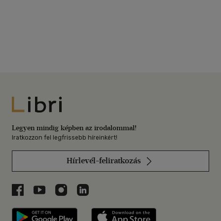
Libri
Legyen mindig képben az irodalommal!
Iratkozzon fel legfrissebb híreinkért!
Hírlevél-feliratkozás
Libri a Facebookon
Libri a Youtube-on
Libri az Instagramon
Libri a LinkedInen
Libri applikáció Szerezd meg: Google P
Libri applikáció 