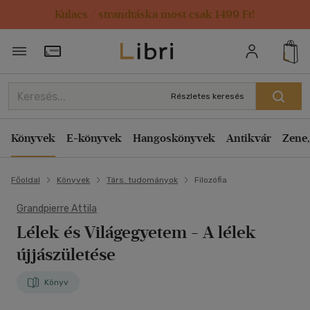
Kulacs / strandtáska most csak 1499 Ft!
Törzsvásárlói Kártya adatai
Részletes keresés
Könyvek
E-könyvek
Hangoskönyvek
Antikvár
Zene,
Főoldal
Könyvek
Társ. tudományok
Filozófia
Grandpierre Attila
Lélek és Világegyetem
- A lélek
újjászületése
Könyv