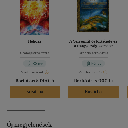
Héliosz
A Selyemút őstörténete és
a magyarság szerepe
Eurázsiában
Grandpierre Attila
Grandpierre Attila
Könyv
Könyv
Árinformációk
Árinformációk
Borító ár:
5 000 Ft
Borító ár:
5 000 Ft
Kosárba
Kosárba
Új megjelenések