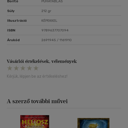
Borító
PUHATÁBLÁS
Súly
212 gr
Illusztráció
KÉPEKKEL
ISBN
9789637707094
Árukód
2691945 / 1161910
Vásárlói értékelések, vélemények
Kérjük, lépjen be az értékeléshez!
A szerző további művei