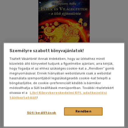
Személyre szabott könyvajánlatok!
Tisztelt Vásárlónk! Annak érdekében, hogy az ízléséhez minél
közelebb álló könyveket tudjunk a figyelmébe ajánlani, arra kérjük,
hogy fogadja el az ehhez szükséges cookie-kat a „Rendben” gomb
megnyomásával. Ennek hiányában weboldalunk csak a weboldal
használata szempontjából legszükségesebb cookie-kat telepíti a
böngészőjébe, de cookie-preferenciáit később is bármikor
módosíthatja a Süti beállítások menüpontban. További részletekért
olvassa el a
Libri Könyvkereskedelmi Kft. adatkezelési
tájékoztatóját
!
Kívánságlistához adom
Megosztom
Rendben
Süti beállítások
Titokfejtő Könyvkiadó
|
2016
|
magyar nyelvű
|
puhatáblás
|
200 oldal