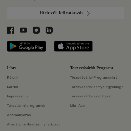
Hírlevél-feliratkozás
Libri a Facebookon
Libri a Youtube-on
Libri az Instagramon
Libri a LinkedInen
Libri applikáció Szerezd meg: Google P
Libri applikáció 
Libri
Törzsvásárlói Program
Rólunk
Törzsvásárlói Programunkról
Karrier
Törzsvásárlói Kártya egyenlege
Impresszum
Törzsvásárlói szabályzat
Társadalmi programok
Libri App
Adományozás
Akadálymentesítési nyilatkozat