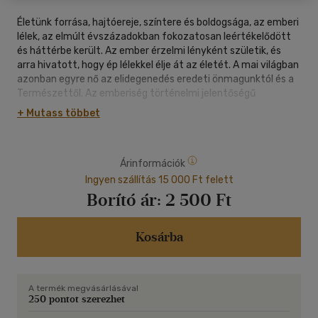
Életünk forrása, hajtóereje, színtere és boldogsága, az emberi
lélek, az elmúlt évszázadokban fokozatosan leértékelődött
és háttérbe került. Az ember érzelmi lényként születik, és
arra hivatott, hogy ép lélekkel élje át az életét. A mai világban
azonban egyre nő az elidegenedés eredeti önmagunktól és a
Természettől. Az emberiség történelmi jelentőségű
eseményei ma a lélek színterén zajlanak. Minden tudás közül a
+ Mutass többet
legfontosabb az élnitudás. Könyvünk útikalauz az
elidegenedés megértéséhez és legyőzéséhez, lelkünk teljes
fényének felfedezéséhez, feltárja a lélek tiszteletének és a
Árinformációk
Természet-vallásnak több mint 7000 éves
eszmetörténetét, elősegítve az elidegenedés legyőzését, az
Ingyen szállítás 15 000 Ft felett
emberi lélek újjászületését. Eközben fény derül az emberiség
Borító ár:
2 500 Ft
rendkívüli múltjára, az ősi bölcsesség, a Természet-vallás és a
legújabb tudományos eredmények megdöbbentő,
részletekbe menő egyezéseire. Ez a könyv azért íródott, hogy
Kosárba
visszanyerjük lelkünk igazi fényét és megalapozza a
Természet-vallás újjászületését.
A termék megvásárlásával
250 pontot szerezhet