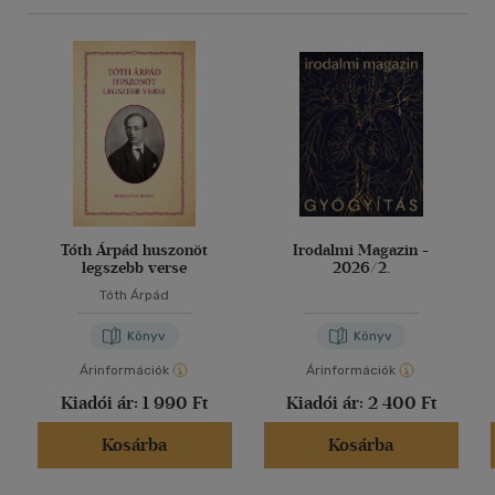
Tóth Árpád huszonöt
Irodalmi Magazin -
legszebb verse
2026/2.
Tóth Árpád
Könyv
Könyv
Árinformációk
Árinformációk
Kiadói ár:
1 990 Ft
Kiadói ár:
2 400 Ft
Kosárba
Kosárba