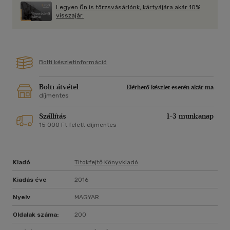
Legyen Ön is törzsvásárlónk, kártyájára akár 10%
visszajár.
Bolti készletinformáció
Bolti átvétel
Elérhető készlet esetén akár ma
díjmentes
Szállítás
1-3 munkanap
15 000 Ft felett díjmentes
Kiadó
Titokfejtő Könyvkiadó
Kiadás éve
2016
Nyelv
MAGYAR
Oldalak száma:
200