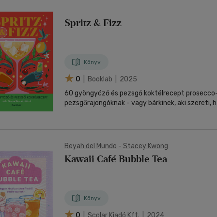
Spritz & Fizz
Könyv
0
| Booklab | 2025
60 gyöngyöző és pezsgő koktélrecept prosecco-
pezsgőrajongóknak - vagy bárkinek, aki szereti, ha
Beyah del Mundo
-
Stacey Kwong
Kawaii Café Bubble Tea
Könyv
0
| Scolar Kiadó Kft. | 2024