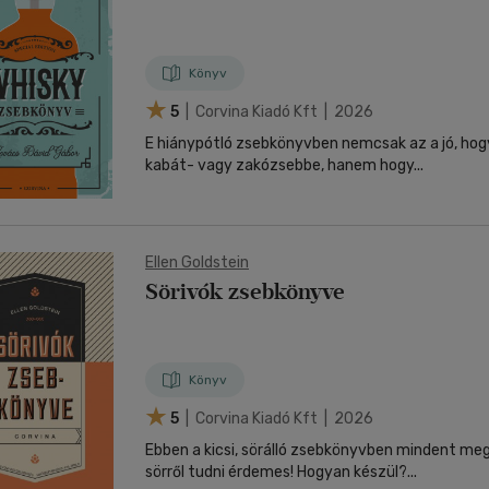
Könyv
5
| Corvina Kiadó Kft | 2026
E hiánypótló zsebkönyvben nemcsak az a jó, hog
kabát- vagy zakózsebbe, hanem hogy...
Ellen Goldstein
Sörivók zsebkönyve
Könyv
5
| Corvina Kiadó Kft | 2026
Ebben a kicsi, sörálló zsebkönyvben mindent meg
sörről tudni érdemes! Hogyan készül?...