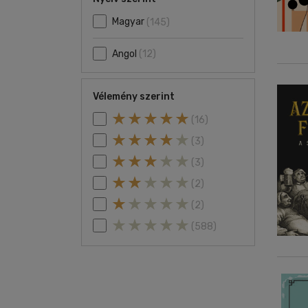
Magyar
(145)
Angol
(12)
Vélemény szerint
(16)
(3)
(3)
(2)
(2)
(588)