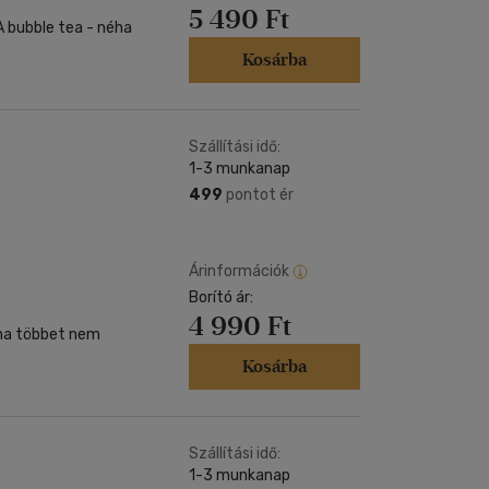
5 490 Ft
Kosárba
Szállítási idő:
1-3 munkanap
499
pontot ér
Árinformációk
Borító ár:
4 990 Ft
oha többet nem
Kosárba
Szállítási idő:
1-3 munkanap