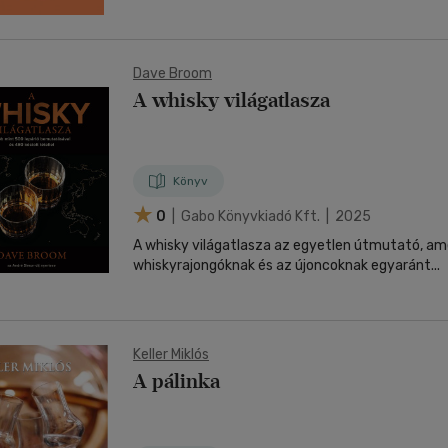
Dave Broom
A whisky világatlasza
Könyv
0
| Gabo Könyvkiadó Kft. | 2025
A whisky világatlasza az egyetlen útmutató, am
whiskyrajongóknak és az újoncoknak egyaránt...
Keller Miklós
A pálinka