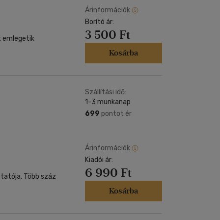
Árinformációk
Borító ár:
3 500 Ft
t emlegetik
Kosárba
Szállítási idő:
1-3 munkanap
699
pontot ér
Árinformációk
Kiadói ár:
6 990 Ft
utatója. Több száz
Kosárba