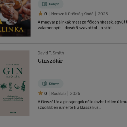
Könyv
0
| Nemzeti Örökség Kiadó | 2025
A magyar pálinkák messze földön híresek, együt
valamennyit - dicsérő szavakkal - a skót...
David T. Smith
Ginszótár
Könyv
0
| Booklab | 2025
A Ginszótár a ginrajongók nélkülözhetetlen útm
szócikkben ismerteti a klasszikus...