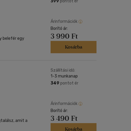
399
pontot ér
Árinformációk
Borító ár:
3 990 Ft
y belefér egy
Kosárba
Szállítási idő:
1-3 munkanap
349
pontot ér
Árinformációk
Borító ár:
3 490 Ft
találsz, amit a
Kosárba