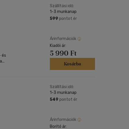
Szállítási idő:
1-3 munkanap
599
pontot ér
Árinformációk
Kiadói ár:
5 990 Ft
 és
...
Kosárba
Szállítási idő:
1-3 munkanap
549
pontot ér
Árinformációk
Borító ár: