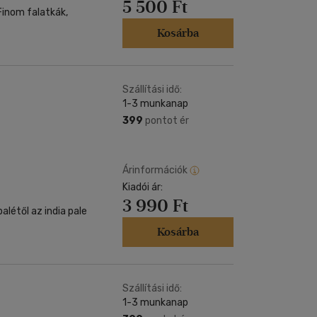
5 500 Ft
 Finom falatkák,
Kosárba
Szállítási idő:
1-3 munkanap
399
pontot ér
Árinformációk
Kiadói ár:
3 990 Ft
alétől az india pale
Kosárba
Szállítási idő:
1-3 munkanap