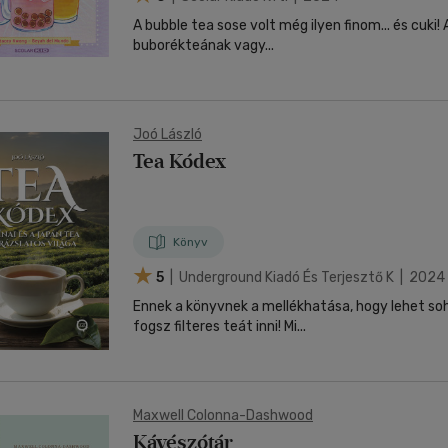
A bubble tea sose volt még ilyen finom... és cuki! A bubble tea - néha
buborékteának vagy...
Joó László
Tea Kódex
Könyv
5
| Underground Kiadó És Terjesztő K | 2024
Ennek a könyvnek a mellékhatása, hogy lehet s
fogsz filteres teát inni! Mi...
Maxwell Colonna-Dashwood
Kávészótár