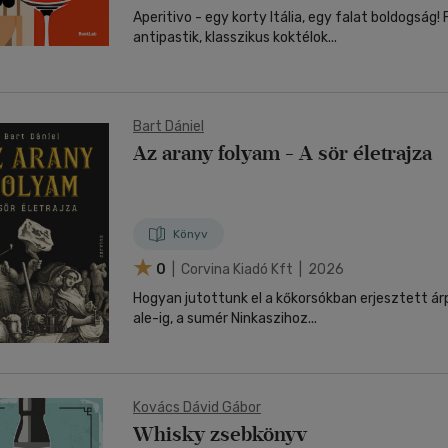
Aperitivo - egy korty Itália, egy falat boldogság!
antipastik, klasszikus koktélok...
Bart Dániel
Az arany folyam - A sör életrajza
Könyv
0
| Corvina Kiadó Kft | 2026
Hogyan jutottunk el a kőkorsókban erjesztett árp
ale-ig, a sumér Ninkaszihoz...
Kovács Dávid Gábor
Whisky zsebkönyv