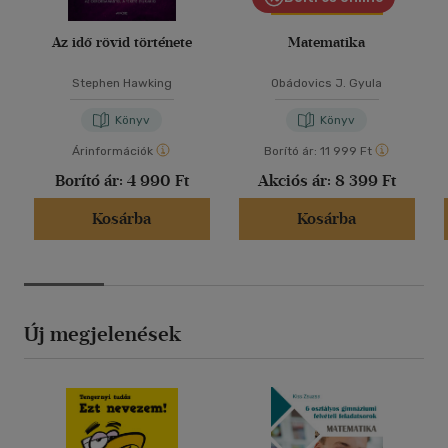
Az idő rövid története
Matematika
Stephen Hawking
Obádovics J. Gyula
Könyv
Könyv
Árinformációk
Borító ár:
11 999 Ft
Borító ár:
4 990 Ft
Akciós ár:
8 399 Ft
Kosárba
Kosárba
Új megjelenések