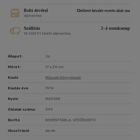
Bolti átvétel
Elérhető készlet esetén akár ma
díjmentes
Szállítás
2-4 munkanap
15 000 Ft felett díjmentes
Állapot:
Jó
Méret:
17 x 24 cm
Kiadó
Műszaki Könyvkiadó
Kiadás éve
1974
Nyelv
MAGYAR
Oldalak száma:
399
Borító
KEMÉNYTÁBLA, VÉDŐBORÍTÓ
Illusztráció
ábrák