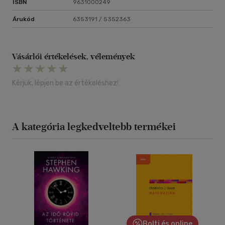
ISBN
9631000249
Árukód
6353191 / 5352363
Vásárlói értékelések, vélemények
Kérjük, lépjen be az értékeléshez!
A kategória legkedveltebb termékei
Bolti és online