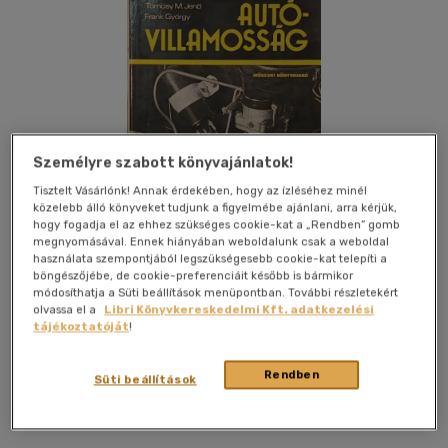
Személyre szabott könyvajánlatok!
Tisztelt Vásárlónk! Annak érdekében, hogy az ízléséhez minél
közelebb álló könyveket tudjunk a figyelmébe ajánlani, arra kérjük,
hogy fogadja el az ehhez szükséges cookie-kat a „Rendben” gomb
megnyomásával. Ennek hiányában weboldalunk csak a weboldal
használata szempontjából legszükségesebb cookie-kat telepíti a
böngészőjébe, de cookie-preferenciáit később is bármikor
módosíthatja a Süti beállítások menüpontban. További részletekért
olvassa el a
Libri Könyvkereskedelmi Kft. adatkezelési
tájékoztatóját
!
Kívánságlistához adom
Megosztom
Rendben
Süti beállítások
Műszaki Könyvkiadó
|
1974
|
magyar nyelvű
|
keménytábla,
védőborító
|
399 oldal