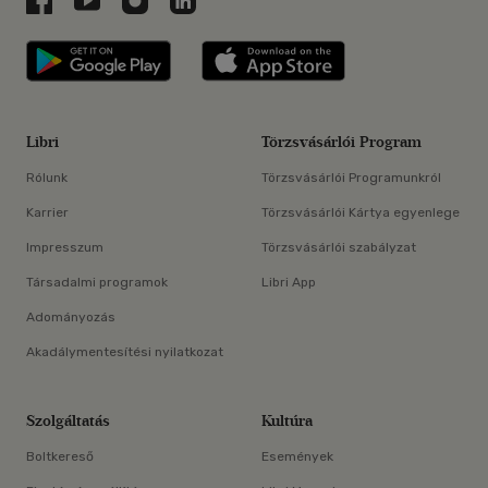
Libri applikáció Szerezd meg: Google P
Libri applikáció 
Libri
Törzsvásárlói Program
Rólunk
Törzsvásárlói Programunkról
Karrier
Törzsvásárlói Kártya egyenlege
Impresszum
Törzsvásárlói szabályzat
Társadalmi programok
Libri App
Adományozás
Akadálymentesítési nyilatkozat
Szolgáltatás
Kultúra
Boltkereső
Események