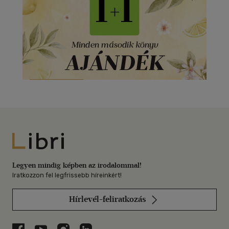
Libri
Legyen mindig képben az irodalommal!
Iratkozzon fel legfrissebb híreinkért!
Hírlevél-feliratkozás
Libri a Facebookon
Libri a Youtube-on
Libri az Instagramon
Libri a LinkedInen