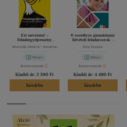
Ezt nevezem! -
6 osztályos gimnáziumi
Feladatgyűjtemény
felvételi feladatsorok -
Bosnyák Viktória
Matematika
Bosnyák Viktória
-
Hevérné
Kiss Zsuzsa
regényéhez
Kanyó Andrea
Könyv
Könyv
Árinformációk
Árinformációk
Kiadói ár:
2 390 Ft
Kiadói ár:
4 490 Ft
Kosárba
Kosárba