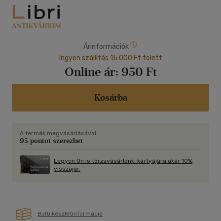
Árinformációk
Ingyen szállítás 15 000 Ft felett
Online ár:
950 Ft
Kosárba
A termék megvásárlásával
95 pontot szerezhet
Legyen Ön is törzsvásárlónk, kártyájára akár 10%
visszajár.
Bolti készletinformáció