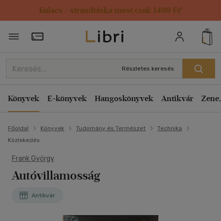
Kulacs / strandtáska most csak 1499 Ft!
Törzsvásárlói Kártya adatai
Részletes keresés
Könyvek
E-könyvek
Hangoskönyvek
Antikvár
Zene,
Főoldal
Könyvek
Tudomány és Természet
Technika
Közlekedés
Frank György
Autóvillamosság
Antikvár