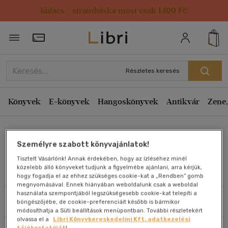
Kulacs / strandtáska most csak 1499 Ft!
Rendezés
Törzsvásárlói Kártya adatai
Rendezés
Kiadás éve szerint csökkenő
Részletes keresés
Kiadás éve szerint növekvő
Ár szerint csökkenő
Könyvek
E-könyvek
Hangoskönyvek
Antikvár
Zene,
Ár szerint növekvő
Wolfgang Sedelmaier
Eladott darabszám szerint csökkenő
Személyre szabott könyvajánlatok!
Eladott darabszám szerint növekvő
Tisztelt Vásárlónk! Annak érdekében, hogy az ízléséhez minél
Cím szerint A-Z
közelebb álló könyveket tudjunk a figyelmébe ajánlani, arra kérjük,
Művei
hogy fogadja el az ehhez szükséges cookie-kat a „Rendben” gomb
Szerző szerint A-Z
megnyomásával. Ennek hiányában weboldalunk csak a weboldal
használata szempontjából legszükségesebb cookie-kat telepíti a
Szűrés
Rendezés
böngészőjébe, de cookie-preferenciáit később is bármikor
Megjelenítés
módosíthatja a Süti beállítások menüpontban. További részletekért
olvassa el a
Libri Könyvkereskedelmi Kft. adatkezelési
20 db / oldal
tájékoztatóját
!