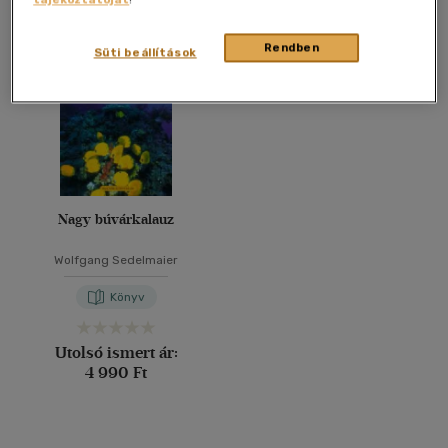
Összesen
1
db
40 db / oldal
Rendben
Süti beállítások
Alkalmaz
Nagy búvárkalauz
Wolfgang Sedelmaier
Könyv
Utolsó ismert ár:
4 990 Ft