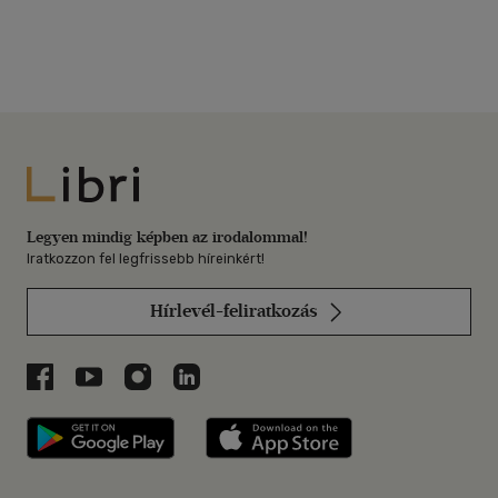
Libri
Legyen mindig képben az irodalommal!
Iratkozzon fel legfrissebb híreinkért!
Hírlevél-feliratkozás
Libri a Facebookon
Libri a Youtube-on
Libri az Instagramon
Libri a LinkedInen
Libri applikáció Szerezd meg: Google P
Libri applikáció 