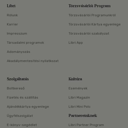
Libri
Törzsvásárlói Program
Rólunk
Törzsvásárlói Programunkról
Karrier
Törzsvásárlói Kártya egyenlege
Impresszum
Törzsvásárlói szabályzat
Társadalmi programok
Libri App
Adományozás
Akadálymentesítési nyilatkozat
Szolgáltatás
Kultúra
Boltkereső
Események
Fizetés és szállítás
Libri Magazin
Ajándékkártya egyenlege
Libri Mini Polc
Partnereinknek
Ügyfélszolgálat
E-könyv-segédlet
Libri Partner Program