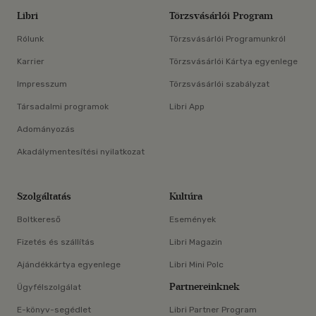
Libri
Törzsvásárlói Program
Rólunk
Törzsvásárlói Programunkról
Karrier
Törzsvásárlói Kártya egyenlege
Impresszum
Törzsvásárlói szabályzat
Társadalmi programok
Libri App
Adományozás
Akadálymentesítési nyilatkozat
Szolgáltatás
Kultúra
Boltkereső
Események
Fizetés és szállítás
Libri Magazin
Ajándékkártya egyenlege
Libri Mini Polc
Partnereinknek
Ügyfélszolgálat
E-könyv-segédlet
Libri Partner Program