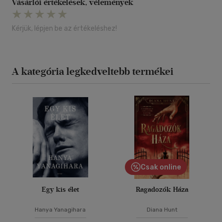
Vásárlói értékelések, vélemények
Kérjük, lépjen be az értékeléshez!
A kategória legkedveltebb termékei
Csak online
Egy kis élet
Ragadozók Háza
Hanya Yanagihara
Diana Hunt