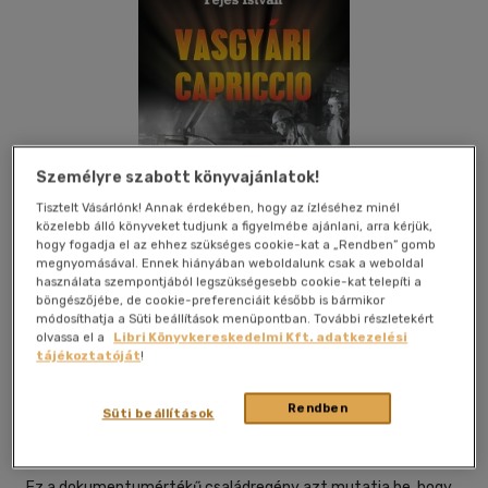
Személyre szabott könyvajánlatok!
Tisztelt Vásárlónk! Annak érdekében, hogy az ízléséhez minél
közelebb álló könyveket tudjunk a figyelmébe ajánlani, arra kérjük,
hogy fogadja el az ehhez szükséges cookie-kat a „Rendben” gomb
megnyomásával. Ennek hiányában weboldalunk csak a weboldal
használata szempontjából legszükségesebb cookie-kat telepíti a
böngészőjébe, de cookie-preferenciáit később is bármikor
módosíthatja a Süti beállítások menüpontban. További részletekért
olvassa el a
Libri Könyvkereskedelmi Kft. adatkezelési
Kívánságlistához adom
Megosztom
tájékoztatóját
!
Rendben
Süti beállítások
Kornétás Kiadó És Ker.kft.
|
2016
|
magyar nyelvű
|
puhatáblás, ragasztókötött
|
152 oldal
Ez a dokumentumértékű családregény azt mutatja be, hogy