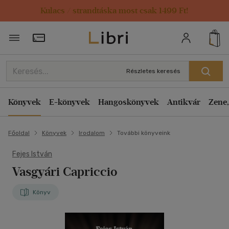
Kulacs / strandtáska most csak 1499 Ft!
Törzsvásárlói Kártya adatai
Részletes keresés
Könyvek
E-könyvek
Hangoskönyvek
Antikvár
Zene,
Főoldal
Könyvek
Irodalom
További könyveink
Fejes István
Vasgyári Capriccio
Könyv