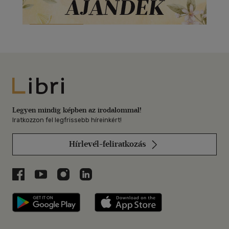
Libri
Legyen mindig képben az irodalommal!
Iratkozzon fel legfrissebb híreinkért!
Hírlevél-feliratkozás
Libri a Facebookon
Libri a Youtube-on
Libri az Instagramon
Libri a LinkedInen
Libri applikáció Szerezd meg: Google P
Libri applikáció 