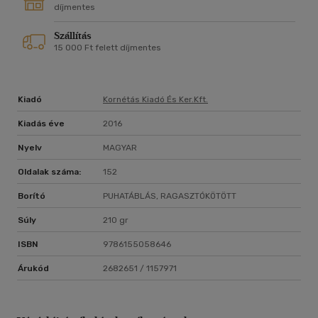
díjmentes
Szállítás
15 000 Ft felett díjmentes
Kiadó
Kornétás Kiadó És Ker.kft.
Kiadás éve
2016
Nyelv
MAGYAR
Oldalak száma:
152
Borító
PUHATÁBLÁS, RAGASZTÓKÖTÖTT
Súly
210 gr
ISBN
9786155058646
Árukód
2682651 / 1157971