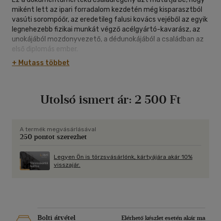
miként lett az ipari forradalom kezdetén még kisparasztból
vasúti sorompóőr, az eredetileg falusi kovács vejéből az egyik
legnehezebb fizikai munkát végző acélgyártó-kavarász, az
unokájából mozdonyvezető, a dédunokájából a családban az
első diplomás ember.
+ Mutass többet
Utolsó ismert ár:
2 500 Ft
A termék megvásárlásával
250 pontot szerezhet
Legyen Ön is törzsvásárlónk, kártyájára akár 10%
visszajár.
Bolti átvétel
Elérhető készlet esetén akár ma