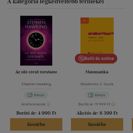
A kategória legkedveltebb termékei
Bolti és online
Az idő rövid története
Matematika
Stephen Hawking
Obádovics J. Gyula
Könyv
Könyv
Árinformációk
Borító ár:
11 999 Ft
Borító ár:
4 990 Ft
Akciós ár:
8 399 Ft
Kosárba
Kosárba