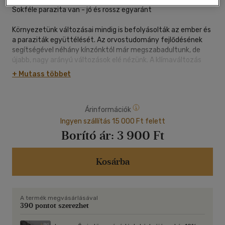
Sokféle parazita van - jó és rossz egyaránt
Környezetünk változásai mindig is befolyásolták az ember és
a paraziták együttélését. Az orvostudomány fejlődésének
segítségével néhány kínzónktól már megszabadultunk, de
újabb, nagy arányú változások elé nézünk. A klímaváltozás
során a korábban leginkább a trópusokon előforduló élősködők
+ Mutass többet
világszerte elterjedhetnek, és a dengue-lázhoz hasonló
betegségek nemsokára Európát is fenyegethetik. Az
erdőirtások miatt az emberek és az állatok egyre inkább
Árinformációk
közelebb kerülnek egymáshoz, és egyre több vírust adhatnak
át egymásnak. Minél többször történik meg ez, annál
Ingyen szállítás 15 000 Ft felett
valószínűbb, hogy valamelyik közülük ránk specializálódik.
Borító ár:
3 900 Ft
Ezeket a folyamatokat kizárólag a saját, emberi
nézőpontunkból nem érthetjük meg a maguk mélységében. A
Végtelen paraziták egy ismeretlen világot tár fel előttünk: a
Kosárba
bélférgek, a vírusok és a baktériumok perspektívájából tekint
az életünkre.
A termék megvásárlásával
390 pontot szerezhet