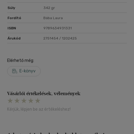
Súly
342 gr
Fordító
Bába Laura
ISBN
9789634931331
Árukód
2751454 / 1202425
Elérhető még:
E-könyv
Vásárlói értékelések, vélemények
Kérjük, lépjen be az értékeléshez!