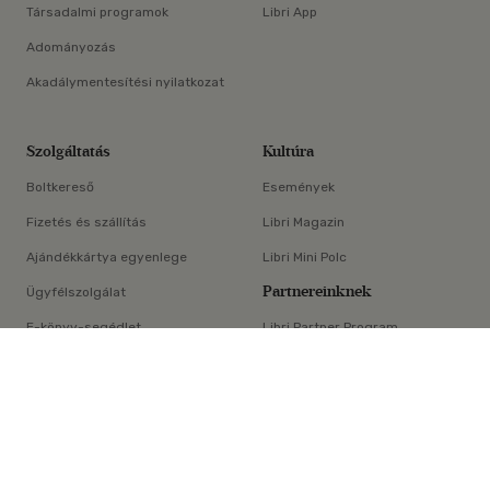
Társadalmi programok
Libri App
Adományozás
Akadálymentesítési nyilatkozat
Szolgáltatás
Kultúra
Boltkereső
Események
Fizetés és szállítás
Libri Magazin
Ajándékkártya egyenlege
Libri Mini Polc
Partnereinknek
Ügyfélszolgálat
E-könyv-segédlet
Libri Partner Program
×
Elállási nyilatkozat
Médiaajánlat
ÁSZF
Adatvédelem
Oldaltérkép
Süti beállítások
© Libri Könyvkereskedelmi Kft. Minden jog fenntartva!