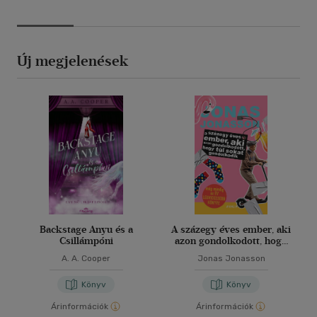
Új megjelenések
Backstage Anyu és a
A százegy éves ember, aki
Csillámpóni
azon gondolkodott, hogy
túl sokat gondolkodik
A. A. Cooper
Jonas Jonasson
Könyv
Könyv
Árinformációk
Árinformációk