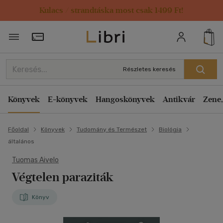
Kulacs / strandtáska most csak 1499 Ft!
Törzsvásárlói Kártya adatai
Részletes keresés
Könyvek
E-könyvek
Hangoskönyvek
Antikvár
Zene,
Főoldal
Könyvek
Tudomány és Természet
Biológia
általános
Tuomas Aivelo
Végtelen paraziták
Könyv