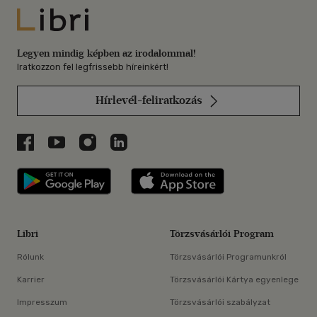
Libri
Legyen mindig képben az irodalommal!
Iratkozzon fel legfrissebb híreinkért!
Hírlevél-feliratkozás
Libri a Facebookon
Libri a Youtube-on
Libri az Instagramon
Libri a LinkedInen
Libri applikáció Szerezd meg: Google P
Libri applikáció 
Libri
Törzsvásárlói Program
Rólunk
Törzsvásárlói Programunkról
Karrier
Törzsvásárlói Kártya egyenlege
Impresszum
Törzsvásárlói szabályzat