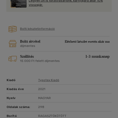
Legyen Ön is törzsvásárlónk, kártyájára akár 10%
visszajár.
Bolti készletinformáció
Bolti átvétel
Elérhető készlet esetén akár ma
díjmentes
Szállítás
1-3 munkanap
15 000 Ft felett díjmentes
Kiadó
Typotex Kiadó
Kiadás éve
2021
Nyelv
MAGYAR
Oldalak száma:
298
Borító
RAGASZTÓKÖTÖTT