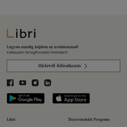
Libri
Legyen mindig képben az irodalommal!
Iratkozzon fel legfrissebb híreinkért!
Hírlevél-feliratkozás
Libri a Facebookon
Libri a Youtube-on
Libri az Instagramon
Libri a LinkedInen
Libri applikáció Szerezd meg: Google P
Libri applikáció 
Libri
Törzsvásárlói Program