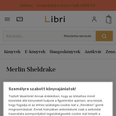
Kulacs / strandtáska most csak 1499 Ft!
Rendezés
Törzsvásárlói Kártya adatai
Rendezés
Kiadás éve szerint csökkenő
Részletes keresés
Kiadás éve szerint növekvő
Ár szerint csökkenő
Könyvek
E-könyvek
Hangoskönyvek
Antikvár
Zene,
Ár szerint növekvő
Merlin Sheldrake
Eladott darabszám szerint csökkenő
Eladott darabszám szerint növekvő
Cím szerint A-Z
Személyre szabott könyvajánlatok!
Szerző szerint A-Z
Tisztelt Vásárlónk! Annak érdekében, hogy az ízléséhez minél
közelebb álló könyveket tudjunk a figyelmébe ajánlani, arra kérjük,
hogy fogadja el az ehhez szükséges cookie-kat a „Rendben” gomb
Megjelenítés
megnyomásával. Ennek hiányában weboldalunk csak a weboldal
használata szempontjából legszükségesebb cookie-kat telepíti a
20 db / oldal