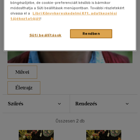
böngészőjébe, de cookie-preferenciáit később is bármikor
módosíthatja a Süti beállítások menüpontban. További részletekért
40 db / oldal
olvassa el a
Libri Könyvkereskedelmi Kft. adatkezelési
tájékoztatóját
!
Alkalmaz
Rendben
Süti beállítások
Művei
Életrajz
Szűrés
Rendezés
Összesen
2
db