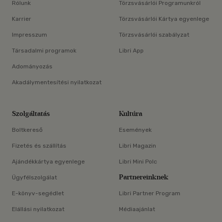
Rólunk
Törzsvásárlói Programunkról
Karrier
Törzsvásárlói Kártya egyenlege
Impresszum
Törzsvásárlói szabályzat
Társadalmi programok
Libri App
Adományozás
Akadálymentesítési nyilatkozat
Szolgáltatás
Kultúra
Boltkereső
Események
Fizetés és szállítás
Libri Magazin
Ajándékkártya egyenlege
Libri Mini Polc
Partnereinknek
Ügyfélszolgálat
E-könyv-segédlet
Libri Partner Program
Elállási nyilatkozat
Médiaajánlat