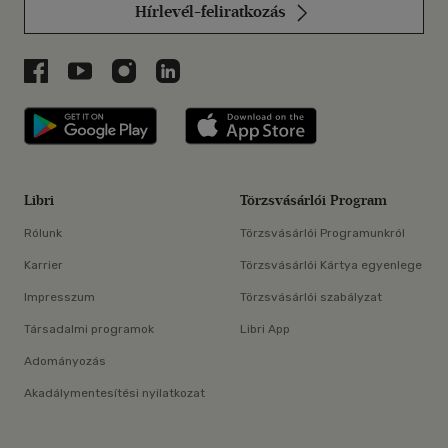
Hírlevél-feliratkozás
Libri a Facebookon
Libri a Youtube-on
Libri az Instagramon
Libri a LinkedInen
Libri applikáció Szerezd meg: Google P
Libri applikáció 
Libri
Törzsvásárlói Program
Rólunk
Törzsvásárlói Programunkról
Karrier
Törzsvásárlói Kártya egyenlege
Impresszum
Törzsvásárlói szabályzat
Társadalmi programok
Libri App
Adományozás
Akadálymentesítési nyilatkozat