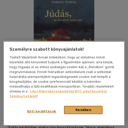
Személyre szabott könyvajánlatok!
Tisztelt Vásárlónk! Annak érdekében, hogy az ízléséhez minél
közelebb álló könyveket tudjunk a figyelmébe ajánlani, arra kérjük,
hogy fogadja el az ehhez szükséges cookie-kat a „Rendben” gomb
megnyomásával. Ennek hiányában weboldalunk csak a weboldal
használata szempontjából legszükségesebb cookie-kat telepíti a
böngészőjébe, de cookie-preferenciáit később is bármikor
módosíthatja a Süti beállítások menüpontban. További részletekért
Kívánságlistához adom
Megosztom
olvassa el a
Libri Könyvkereskedelmi Kft. adatkezelési
tájékoztatóját
!
Luther Kiadó
|
2024
|
magyar nyelvű
|
keménytábla,
Rendben
Süti beállítások
védőborító
|
208 oldal
Júdás Iskáriótes alakja úgy hozzátartozik Jézus alakjához,