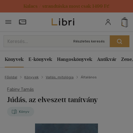
Kulacs / strandtáska most csak 1499 Ft!
Törzsvásárlói Kártya adatai
Részletes keresés
Könyvek
E-könyvek
Hangoskönyvek
Antikvár
Zene,
Főoldal
Könyvek
Vallás, mitológia
Általános
Fabiny Tamás
Júdás, az elveszett tanítvány
Könyv