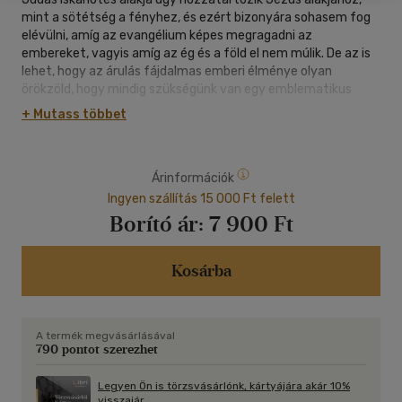
mint a sötétség a fényhez, és ezért bizonyára sohasem fog
elévülni, amíg az evangélium képes megragadni az
embereket, vagyis amíg az ég és a föld el nem múlik. De az is
lehet, hogy az árulás fájdalmas emberi élménye olyan
örökzöld, hogy mindig szükségünk van egy emblematikus
személyre is, akihez köthetjük, valahányszor velünk is
+ Mutass többet
megesik.
Fabiny Tamás újszövetséges teológus és evangélikus püspök
Árinformációk
tanulmánya egyszerre igyekszik tudományos igényességgel
feldolgozni Júdás alakját a Bibliában és utat mutatni a
Ingyen szállítás 15 000 Ft felett
Júdásjelenség gazdag irodalmi és művészeti
Borító ár:
7 900 Ft
hatástörténetében. A szemet gyönyörködtető könyvet
forgatva arról is meggyőződhetünk, hogy mily szép és mily
gyönyörűséges, amikor egy értékes irodalmi anyag
Kosárba
tehetséges szerkesztők és vizuális szakemberek kezébe
kerül. Az eredmény egy olvasmányos, tanulságos és
letehetetlen album.
A termék megvásárlásával
790 pontot szerezhet
Pecsuk Ottó református biblikus teológus,
a Magyar Bibliatársulat főtitkára
Legyen Ön is törzsvásárlónk, kártyájára akár 10%
visszajár.