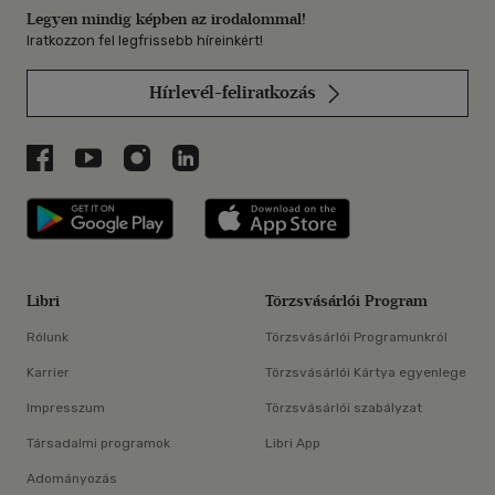
Legyen mindig képben az irodalommal!
Iratkozzon fel legfrissebb híreinkért!
Hírlevél-feliratkozás
Libri a Facebookon
Libri a Youtube-on
Libri az Instagramon
Libri a LinkedInen
Libri applikáció Szerezd meg: Google P
Libri applikáció 
Libri
Törzsvásárlói Program
Rólunk
Törzsvásárlói Programunkról
Karrier
Törzsvásárlói Kártya egyenlege
Impresszum
Törzsvásárlói szabályzat
Társadalmi programok
Libri App
Adományozás