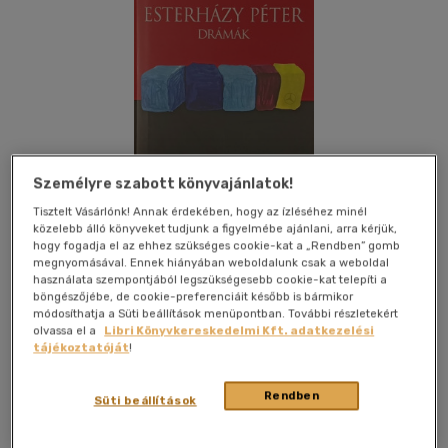
Személyre szabott könyvajánlatok!
Tisztelt Vásárlónk! Annak érdekében, hogy az ízléséhez minél
közelebb álló könyveket tudjunk a figyelmébe ajánlani, arra kérjük,
hogy fogadja el az ehhez szükséges cookie-kat a „Rendben” gomb
megnyomásával. Ennek hiányában weboldalunk csak a weboldal
használata szempontjából legszükségesebb cookie-kat telepíti a
böngészőjébe, de cookie-preferenciáit később is bármikor
Kívánságlistához adom
Megosztom
módosíthatja a Süti beállítások menüpontban. További részletekért
olvassa el a
Libri Könyvkereskedelmi Kft. adatkezelési
tájékoztatóját
!
Magvető Kft.
|
2016
|
magyar nyelvű
|
keménytábla,
Rendben
Süti beállítások
védőborító
|
450 oldal