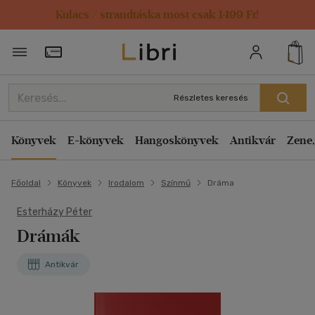
Kulacs / strandtáska most csak 1499 Ft!
Törzsvásárlói Kártya adatai
Részletes keresés
Könyvek
E-könyvek
Hangoskönyvek
Antikvár
Zene,
Főoldal
Könyvek
Irodalom
Színmű
Dráma
Esterházy Péter
Drámák
Antikvár