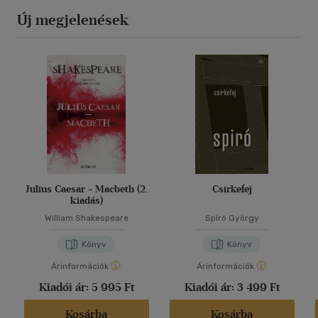
Új megjelenések
Julius Caesar - Macbeth (2.
Csirkefej
kiadás)
William Shakespeare
Spiró György
Könyv
Könyv
Árinformációk
Árinformációk
Kiadói ár:
5 995 Ft
Kiadói ár:
3 499 Ft
Kosárba
Kosárba