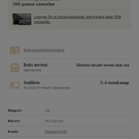
290 pontot szerezhet
Legyen Ön is törzsvásárlónk, kártyájára akár 10%
visszajár.
Bolti készletinformáció
Bolti átvétel
Elérhető készlet esetén akár ma
díjmentes
Szállítás
2-4 munkanap
15 000 Ft felett díjmentes
Állapot:
Jó
Méret:
14 x 22 cm
Kiadó
Magvető Kft.