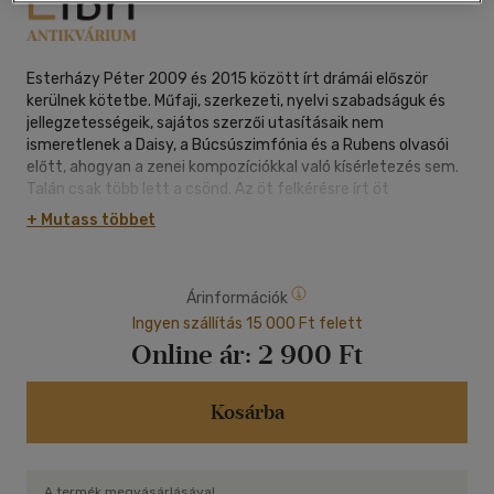
Esterházy Péter 2009 és 2015 között írt drámái először
kerülnek kötetbe. Műfaji, szerkezeti, nyelvi szabadságuk és
jellegzetességeik, sajátos szerzői utasításaik nem
ismeretlenek a Daisy, a Búcsúszimfónia és a Rubens olvasói
előtt, ahogyan a zenei kompozíciókkal való kísérletezés sem.
Talán csak több lett a csönd. Az öt felkérésre írt öt
különböző, saját törvényekkel bíró szöveg a korábbi művekkel,
+ Mutass többet
az európai drámairodalommal és egymással is szüntelenül
kapcsolatba lép. Angyalok és kihallgatótisztek, Haydn és
Joplin, apák és fiúk, egy dadogó próféta és az öregedő Úr,
Árinformációk
család, hagyomány, válság és felelősség, hit, szabad akarat,
alkotás és pusztulás a szín változik, a drámák közösek.
Ingyen szállítás 15 000 Ft felett
Rémület, vidámság, bizakodás és kilátástalanság.
Online ár:
2 900 Ft
(csönd vagy zene, vagy csönd, mely zene)
Esterházy Péter egyik nagy drámaírói teljesítménye ez.
Kosárba
A termék megvásárlásával