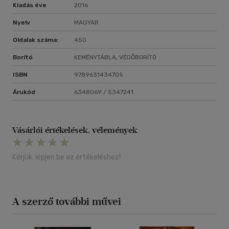
Kiadás éve
2016
Nyelv
MAGYAR
Oldalak száma:
450
Borító
KEMÉNYTÁBLA, VÉDŐBORÍTÓ
ISBN
9789631434705
Árukód
6348069 / 5347241
Vásárlói értékelések, vélemények
Kérjük, lépjen be az értékeléshez!
A szerző további művei