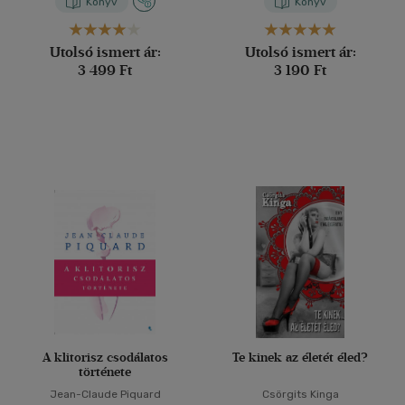
Könyv
Könyv
Utolsó ismert ár:
Utolsó ismert ár:
3 499 Ft
3 190 Ft
A klitorisz csodálatos
Te kinek az életét éled?
története
Jean-Claude Piquard
Csörgits Kinga