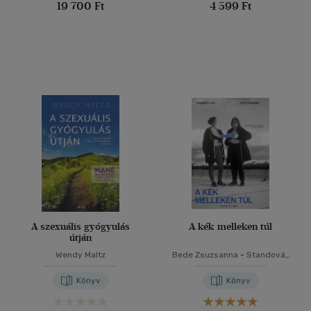
19 700 Ft
4 599 Ft
A szexuális gyógyulás
A kék melleken túl
útján
Wendy Maltz
Bede Zsuzsanna
-
Standovár
Júlia
Könyv
Könyv