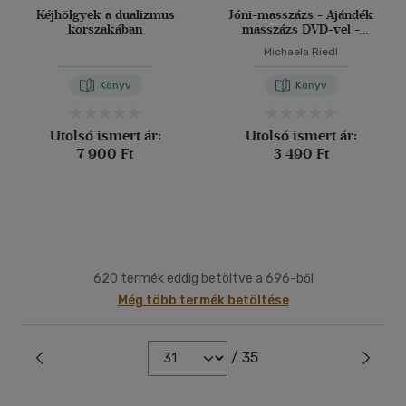
Kéjhölgyek a dualizmus
Jóni-masszázs - Ajándék
korszakában
masszázs DVD-vel -
Puhatábla
Michaela Riedl
Könyv
Könyv
Utolsó ismert ár:
Utolsó ismert ár:
7 900 Ft
3 490 Ft
620 termék eddig betöltve a 696-ből
Még több termék betöltése
/ 35