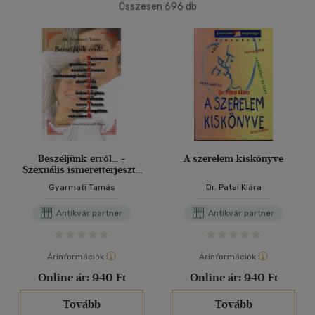
(121)
Összesen
696
db
40 db / oldal
Korosztály szerint
Ifjúsági
(3)
Alkalmaz
10 - 14 év
(1)
14 - 18 év
(1)
Felnőtt
(150)
Beszéljünk erről... -
A szerelem kiskönyve
Szexuális ismeretterjesztő
Nyelv szerint
könyv
Gyarmati Tamás
Dr. Patai Klára
Magyar
(153)
Antikvár partner
Antikvár partner
Angol
(6)
Francia
(2)
Árinformációk
Árinformációk
Német
(2)
Online ár:
940 Ft
Online ár:
940 Ft
Román
(1)
Tovább
Tovább