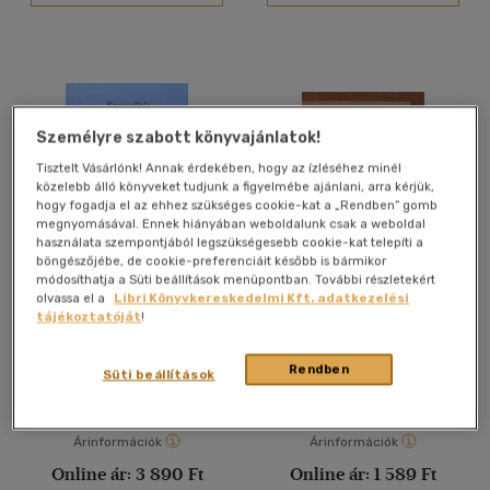
Vélemény szerint
(16)
(13)
(5)
Személyre szabott könyvajánlatok!
(2)
Tisztelt Vásárlónk! Annak érdekében, hogy az ízléséhez minél
közelebb álló könyveket tudjunk a figyelmébe ajánlani, arra kérjük,
(1)
hogy fogadja el az ehhez szükséges cookie-kat a „Rendben” gomb
megnyomásával. Ennek hiányában weboldalunk csak a weboldal
(659)
használata szempontjából legszükségesebb cookie-kat telepíti a
böngészőjébe, de cookie-preferenciáit később is bármikor
módosíthatja a Süti beállítások menüpontban. További részletekért
Szexualitás a
Szexualitás - AIDS
olvassa el a
Libri Könyvkereskedelmi Kft. adatkezelési
pszichoanalízis és a
megelőzés
Alkalmaz
tájékoztatóját
!
társadalomtudományok
Pető Katalin (Szerk.)
Ránky Edit
tükrében
Rendben
Antikvár partner
Antikvár partner
Süti beállítások
Árinformációk
Árinformációk
Online ár:
3 890 Ft
Online ár:
1 589 Ft