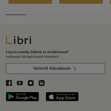
Libri
Legyen mindig képben az irodalommal!
Iratkozzon fel legfrissebb híreinkért!
Hírlevél-feliratkozás
Libri a Facebookon
Libri a Youtube-on
Libri az Instagramon
Libri a LinkedInen
Libri applikáció Szerezd meg: Google P
Libri applikáció 