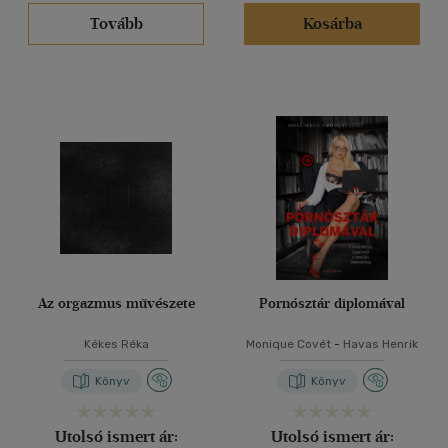
Tovább
Kosárba
Az orgazmus művészete
Pornósztár diplomával
Kékes Réka
Monique Covét
-
Havas Henrik
Könyv
Könyv
Utolsó ismert ár:
Utolsó ismert ár: