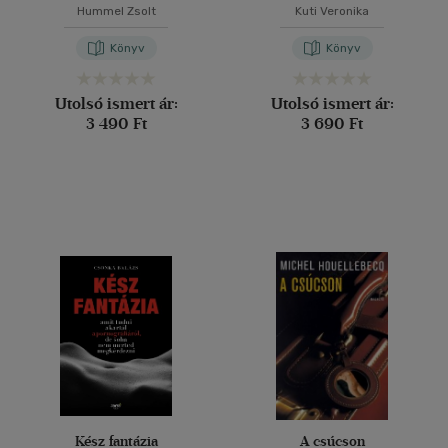
Hummel Zsolt
Kuti Veronika
Könyv
Könyv
Utolsó ismert ár:
Utolsó ismert ár:
3 490 Ft
3 690 Ft
Kész fantázia
A csúcson