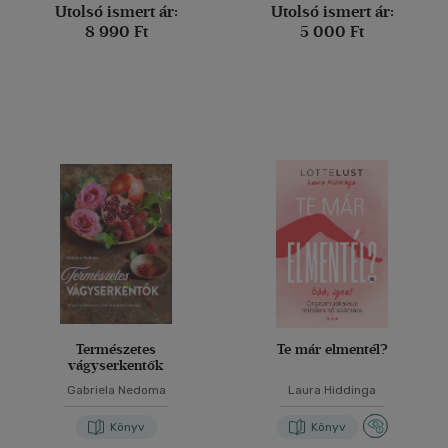
Utolsó ismert ár:
Utolsó ismert ár:
8 990 Ft
5 000 Ft
Természetes
Te már elmentél?
vágyserkentők
Gabriela Nedoma
Laura Hiddinga
Könyv
Könyv