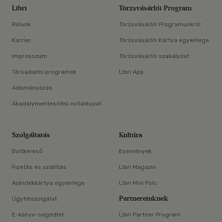
Libri
Törzsvásárlói Program
Rólunk
Törzsvásárlói Programunkról
Karrier
Törzsvásárlói Kártya egyenlege
Impresszum
Törzsvásárlói szabályzat
Társadalmi programok
Libri App
Adományozás
Akadálymentesítési nyilatkozat
Szolgáltatás
Kultúra
Boltkereső
Események
Fizetés és szállítás
Libri Magazin
Ajándékkártya egyenlege
Libri Mini Polc
Partnereinknek
Ügyfélszolgálat
E-könyv-segédlet
Libri Partner Program