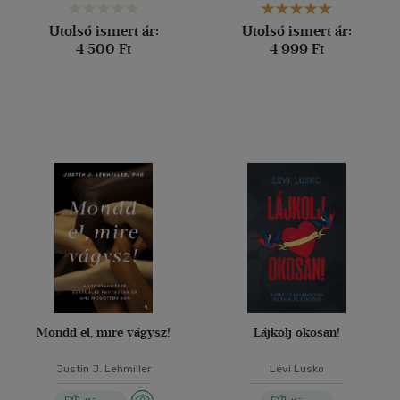
Utolsó ismert ár:
Utolsó ismert ár:
4 500 Ft
4 999 Ft
Mondd el, mire vágysz!
Lájkolj okosan!
Justin J. Lehmiller
Levi Lusko