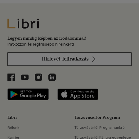
Libri
Legyen mindig képben az irodalommal!
Iratkozzon fel legfrissebb híreinkért!
Hírlevél-feliratkozás
Libri a Facebookon
Libri a Youtube-on
Libri az Instagramon
Libri a LinkedInen
Libri applikáció Szerezd meg: Google P
Libri applikáció 
Libri
Törzsvásárlói Program
Rólunk
Törzsvásárlói Programunkról
Karrier
Törzsvásárlói Kártya egyenlege