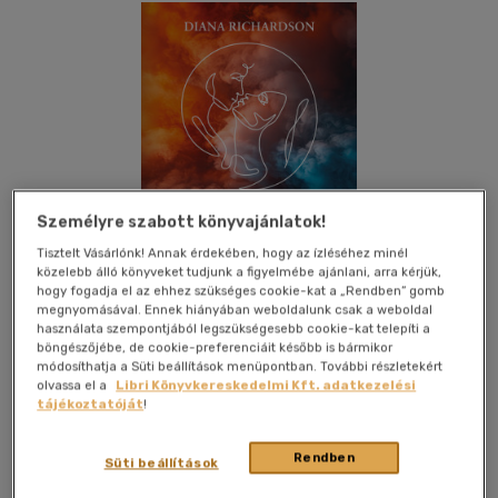
Személyre szabott könyvajánlatok!
Tisztelt Vásárlónk! Annak érdekében, hogy az ízléséhez minél
közelebb álló könyveket tudjunk a figyelmébe ajánlani, arra kérjük,
hogy fogadja el az ehhez szükséges cookie-kat a „Rendben” gomb
megnyomásával. Ennek hiányában weboldalunk csak a weboldal
használata szempontjából legszükségesebb cookie-kat telepíti a
böngészőjébe, de cookie-preferenciáit később is bármikor
módosíthatja a Süti beállítások menüpontban. További részletekért
Kívánságlistához adom
Megosztom
olvassa el a
Libri Könyvkereskedelmi Kft. adatkezelési
tájékoztatóját
!
Rendben
Bioenergetic Kiadó Kft.
|
2024
|
magyar nyelvű
|
puhatáblás,
Süti beállítások
ragasztókötött
|
168 oldal