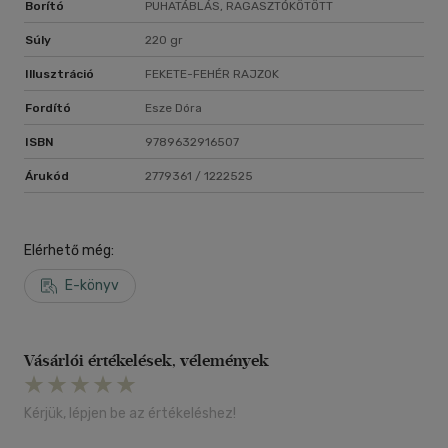
Borító
PUHATÁBLÁS, RAGASZTÓKÖTÖTT
Súly
220 gr
Illusztráció
FEKETE-FEHÉR RAJZOK
Fordító
Esze Dóra
ISBN
9789632916507
Árukód
2779361 / 1222525
Elérhető még:
E-könyv
Vásárlói értékelések, vélemények
Kérjük, lépjen be az értékeléshez!