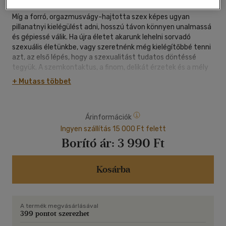
Míg a forró, orgazmusvágy-hajtotta szex képes ugyan
pillanatnyi kielégülést adni, hosszú távon könnyen unalmassá
és gépiessé válik. Ha újra életet akarunk lehelni sorvadó
szexuális életünkbe, vagy szeretnénk még kielégítőbbé tenni
azt, az első lépés, hogy a szexualitást tudatos döntéssé
tegyük. A szemkontaktus, a finom, delikát érzetek és a mély
légzés segítségével felébreszthetjük a test veleszületett
+ Mutass többet
képességét az eksztázisra, ezzel megnyitva az ajtót, amely
az érzékenység rendkívüli birodalmába, az érzékiséghez és
magasabb tudati szintekhez vezet.
Árinformációk
Ez a könyv a lassú szex gyógyító és spirituális erejét tárja fel,
Ingyen szállítás 15 000 Ft felett
mi-közben lépésről lépésre útmutatót ad azoknak a
Borító ár:
3 990 Ft
pároknak, akik elég elkötelezettek ahhoz, hogy szexuális
életüket az egymást kiegészítő energiák meditatív,
szeretetteljes egységévé alakítsák. Kifejti, hogyan fokozza a
Kosárba
lassú szex az érzékenységet, a szexuális életerőt, és
elmondja, hogy a lassú szex - hiszen megteremti és
visszahozza a szeretetet és a szerelmet - maga a szerelmi
A termék megvásárlásával
szex. A könyv különféle testhelyzeteket is ábrázol,
399 pontot szerezhet
amelyekben megvalósítható a szem-kontaktus, a mély,