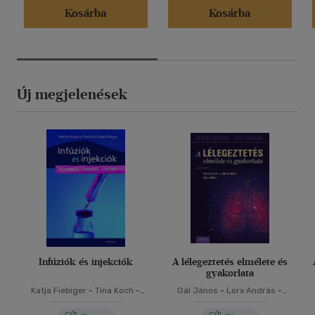
Kosárba
Kosárba
Új megjelenések
Infúziók és injekciók
A lélegeztetés elmélete és
gyakorlata
Katja Fiebiger
-
Tina Koch
-
Gál János
-
Lorx András
-
Andreas Schubert
Valkó Luca