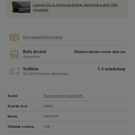
hosszan tartó behatolás, a puha behatolás, és megtudhatjuk
Legyen Ön is törzsvásárlónk, kártyájára akár 10%
azt is, hogy a szexet könnyűszerrel megtarthatjuk és
visszajár.
élvezhetjük idősebb korunkban is.
Diana Richardson a Női orgazmus a tantra szellemében
szerzője, a Tantrikus szex férfiaknak társszerzője. A
Bolti készletinformáció
tantramester, Osho tanítványa, több különféle holisztikus
szemléletű test-terápia oktatója és művelője. Társával,
Michael Richardsonnal 1995 óta oktatnak párokat a tantra
Bolti átvétel
Elérhető készlet esetén akár ma
művészetére.
díjmentes
Szállítás
1-3 munkanap
15 000 Ft felett díjmentes
Kiadó
Bioenergetic Kiadó Kft.
Kiadás éve
2024
Nyelv
MAGYAR
Oldalak száma:
168