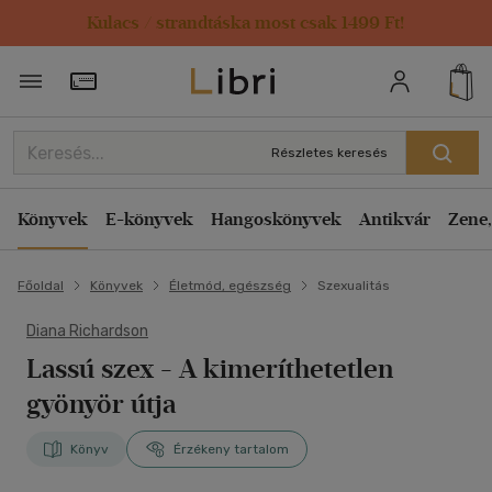
Kulacs / strandtáska most csak 1499 Ft!
Törzsvásárlói Kártya adatai
Részletes keresés
Könyvek
E-könyvek
Hangoskönyvek
Antikvár
Zene,
Főoldal
Könyvek
Életmód, egészség
Szexualitás
Diana Richardson
Lassú szex
- A kimeríthetetlen
gyönyör útja
Könyv
Érzékeny tartalom