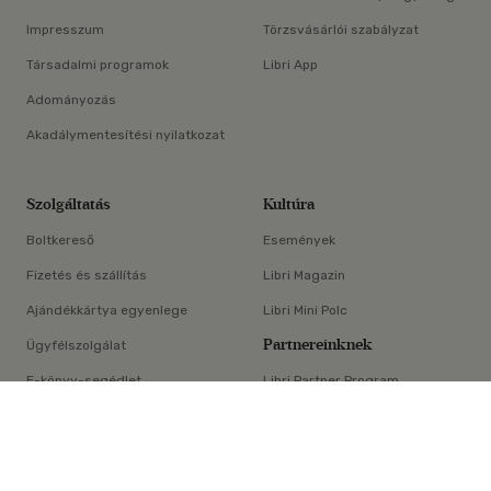
Impresszum
Törzsvásárlói szabályzat
Társadalmi programok
Libri App
Adományozás
Akadálymentesítési nyilatkozat
Szolgáltatás
Kultúra
Boltkereső
Események
Fizetés és szállítás
Libri Magazin
Ajándékkártya egyenlege
Libri Mini Polc
Partnereinknek
Ügyfélszolgálat
E-könyv-segédlet
Libri Partner Program
×
Elállási nyilatkozat
Médiaajánlat