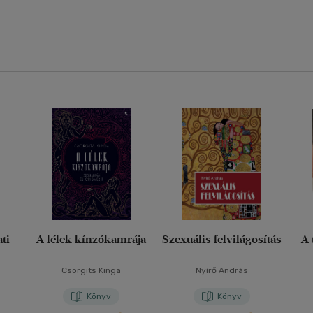
ti
A lélek kínzókamrája
Szexuális felvilágosítás
A 
Csörgits Kinga
Nyírő András
Könyv
Könyv