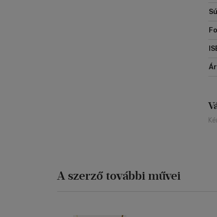
Sú
Fo
IS
Á
V
Ké
A szerző további művei