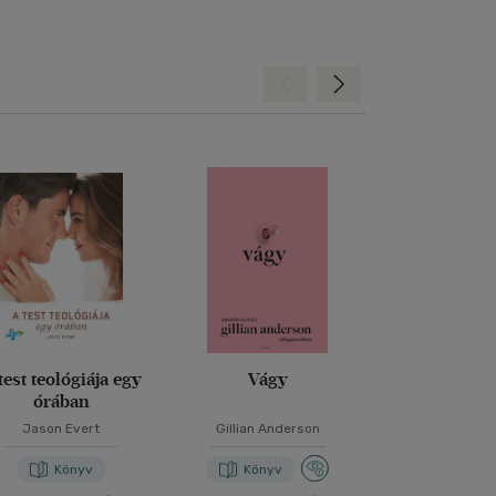
Hátra
Előre
test teológiája egy
Vágy
Egy tantra
órában
tolláb
Jason Evert
Gillian Anderson
Végh Ani
Könyv
Könyv
Kön