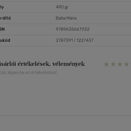
ly
490 gr
rdító
Ballai Mária
BN
9789635667932
rukód
2787391 / 1227437
ásárlói értékelések, vélemények
rjük, lépjen be az értékeléshez!