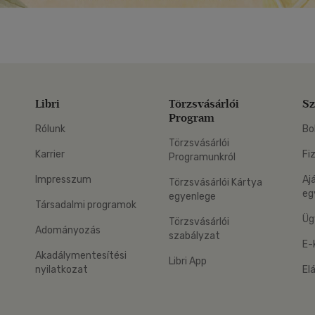
Libri
Törzsvásárlói
Sz
Program
Rólunk
Bo
Törzsvásárlói
Karrier
Fi
Programunkról
Impresszum
Aj
Törzsvásárlói Kártya
eg
egyenlege
Társadalmi programok
Üg
Törzsvásárlói
Adományozás
szabályzat
E-
Akadálymentesítési
Libri App
nyilatkozat
El