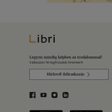
Libri
Legyen mindig képben az irodalommal!
Iratkozzon fel legfrissebb híreinkért!
Hírlevél-feliratkozás
Libri a Facebookon
Libri a Youtube-on
Libri az Instagramon
Libri a LinkedInen