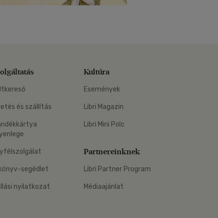
olgáltatás
Kultúra
ltkereső
Események
zetés és szállítás
Libri Magazin
ándékkártya
Libri Mini Polc
yenlege
Partnereinknek
yfélszolgálat
könyv-segédlet
Libri Partner Program
állási nyilatkozat
Médiaajánlat