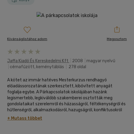
Könyv
Kívánságlistához adom
Megosztom
Jaffa Kiadó És Kereskedelmi Kft
|
2008
|
magyar nyelvű
|
cérnafűzött, keménytáblás
|
278 oldal
A kötet az immár hatéves Mesterkurzus rendhagyó
előadássorozatának szerkesztett, kibővített anyagát
foglalja egybe. A Párkapcsolatok iskolájában hazánk
legismertebb, legkiválóbb szakemberei osztották meg
gondolataikat szerelemről és házasságról, féltékenységről és
hűtlenségről, alkalmazkodásról, hazugságról, konfliktusokról
és szexről. A kérdés, amely a kurzust életre hívta: vajon mi a
+ Mutass többet
baj manapság a párkapcsolatokkal? Miért olyan rettenetesen
nehéz valódi társra találni? Miként lehetséges, hogy éppen
abban a korban, amelyben minden a kommunikációról szól,