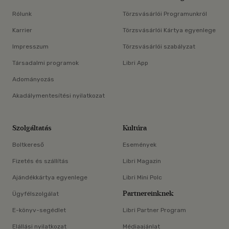
Rólunk
Törzsvásárlói Programunkról
Karrier
Törzsvásárlói Kártya egyenlege
Impresszum
Törzsvásárlói szabályzat
Társadalmi programok
Libri App
Adományozás
Akadálymentesítési nyilatkozat
Szolgáltatás
Kultúra
Boltkereső
Események
Fizetés és szállítás
Libri Magazin
Ajándékkártya egyenlege
Libri Mini Polc
Partnereinknek
Ügyfélszolgálat
E-könyv-segédlet
Libri Partner Program
Elállási nyilatkozat
Médiaajánlat