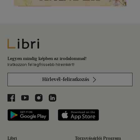
Libri
Legyen mindig képben az irodalommal!
Iratkozzon fel legfrissebb híreinkért!
Hírlevél-feliratkozás
Libri a Facebookon
Libri a Youtube-on
Libri az Instagramon
Libri a LinkedInen
Libri applikáció Szerezd meg: Google P
Libri applikáció 
Libri
Törzsvásárlói Program