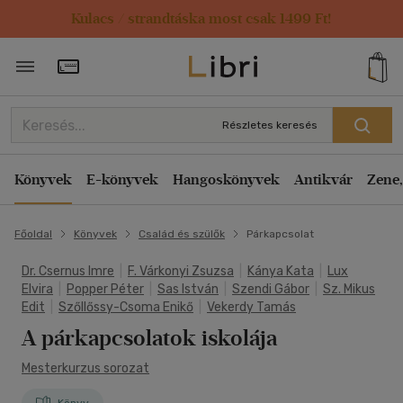
Kulacs / strandtáska most csak 1499 Ft!
Törzsvásárlói Kártya adatai
Részletes keresés
Könyvek
E-könyvek
Hangoskönyvek
Antikvár
Zene,
Főoldal
Könyvek
Család és szülők
Párkapcsolat
Dr. Csernus Imre
|
F. Várkonyi Zsuzsa
|
Kánya Kata
|
Lux
Elvira
|
Popper Péter
|
Sas István
|
Szendi Gábor
|
Sz. Mikus
Edit
|
Szőllőssy-Csoma Enikő
|
Vekerdy Tamás
A párkapcsolatok iskolája
Mesterkurzus sorozat