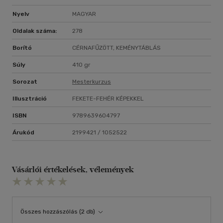
Nyelv
MAGYAR
Oldalak száma:
278
Borító
CÉRNAFŰZÖTT, KEMÉNYTÁBLÁS
Súly
410 gr
Sorozat
Mesterkurzus
Illusztráció
FEKETE-FEHÉR KÉPEKKEL
ISBN
9789639604797
Árukód
2199421 / 1052522
Vásárlói értékelések, vélemények
Összes hozzászólás (2 db)