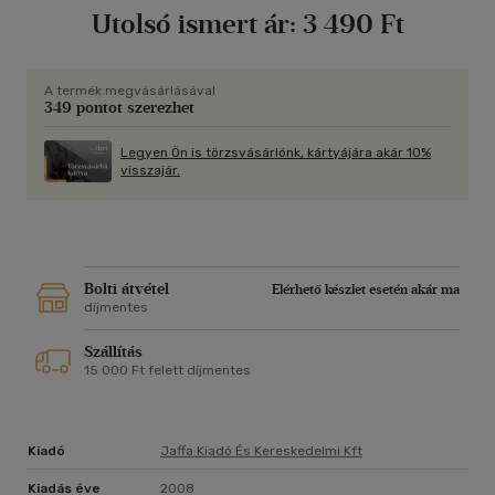
Utolsó ismert ár:
3 490 Ft
egyre kevésbé értjük egymást? Hová tart ez a folyamat?
Valóban nincs más választásunk, mint hogy újabb és újabb
kérészéletű kapcsolatokba meneküljünk, vagy hogy
megkeseredett hétköznapok várjanak ránk egy idegenné vált
A termék megvásárlásával
349 pontot szerezhet
ember oldalán? A könyv tíz neves szerzője úgy véli,
dönthetünk másképpen is. Igaz, az általuk javasolt út nagy
elszántságot, akaraterőt, szeretetet és rengeteg munkát
Legyen Ön is törzsvásárlónk, kártyájára akár 10%
visszajár.
követel � de járható, és megéri az erőfeszítést.
Bolti átvétel
Elérhető készlet esetén akár ma
díjmentes
Szállítás
15 000 Ft felett díjmentes
Kiadó
Jaffa Kiadó És Kereskedelmi Kft
Kiadás éve
2008