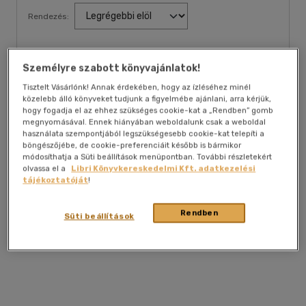
Rendezés:
Személyre szabott könyvajánlatok!
Bucskó Zsolt
2009. 06. 24.
Tisztelt Vásárlónk! Annak érdekében, hogy az ízléséhez minél
Zseniális. Ajánlom mindenkinek.
közelebb álló könyveket tudjunk a figyelmébe ajánlani, arra kérjük,
hogy fogadja el az ehhez szükséges cookie-kat a „Rendben” gomb
megnyomásával. Ennek hiányában weboldalunk csak a weboldal
Kérjük, lépjen be az értékeléshez!
használata szempontjából legszükségesebb cookie-kat telepíti a
böngészőjébe, de cookie-preferenciáit később is bármikor
módosíthatja a Süti beállítások menüpontban. További részletekért
olvassa el a
Libri Könyvkereskedelmi Kft. adatkezelési
tájékoztatóját
!
A kategória legkedveltebb termékei
Rendben
Süti beállítások