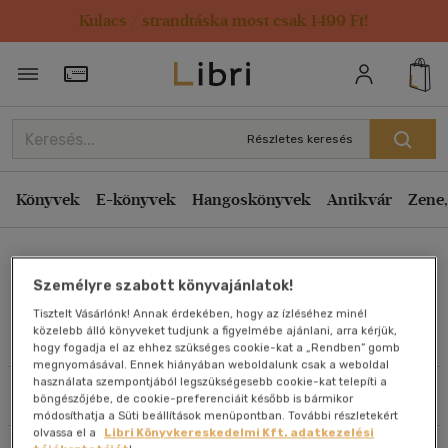
Kulacs / strandtáska most csak 1499 Ft!
Rendezés
Törzsvásárlói Kártya adatai
Rendezés
Kiadás éve szerint csökkenő
Részletes keresés
Kiadás éve szerint növekvő
Ár szerint csökkenő
Könyvek
E-könyvek
Hangoskönyvek
Antikvár
Zene,
Ár szerint növekvő
Isabel Pérez
Eladott darabszám szerint csökkenő
Személyre szabott könyvajánlatok!
Eladott darabszám szerint növekvő
Tisztelt Vásárlónk! Annak érdekében, hogy az ízléséhez minél
Cím szerint A-Z
közelebb álló könyveket tudjunk a figyelmébe ajánlani, arra kérjük,
Művei
hogy fogadja el az ehhez szükséges cookie-kat a „Rendben” gomb
Szerző szerint A-Z
megnyomásával. Ennek hiányában weboldalunk csak a weboldal
használata szempontjából legszükségesebb cookie-kat telepíti a
Szűrés
Rendezés
böngészőjébe, de cookie-preferenciáit később is bármikor
Megjelenítés
módosíthatja a Süti beállítások menüpontban. További részletekért
olvassa el a
Libri Könyvkereskedelmi Kft. adatkezelési
20 db / oldal