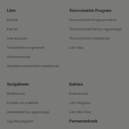
Libri
Törzsvásárlói Program
Rólunk
Törzsvásárlói Programunkról
Karrier
Törzsvásárlói Kártya egyenlege
Impresszum
Törzsvásárlói szabályzat
Társadalmi programok
Libri App
Adományozás
Akadálymentesítési nyilatkozat
Szolgáltatás
Kultúra
Boltkereső
Események
Fizetés és szállítás
Libri Magazin
Ajándékkártya egyenlege
Libri Mini Polc
Partnereinknek
Ügyfélszolgálat