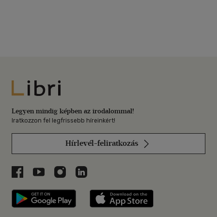
Libri
Legyen mindig képben az irodalommal!
Iratkozzon fel legfrissebb híreinkért!
Hírlevél-feliratkozás
Libri a Facebookon
Libri a Youtube-on
Libri az Instagramon
Libri a LinkedInen
Libri applikáció Szerezd meg: Google P
Libri applikáció 