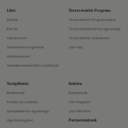
Libri
Törzsvásárlói Program
Rólunk
Törzsvásárlói Programunkról
Karrier
Törzsvásárlói Kártya egyenlege
Impresszum
Törzsvásárlói szabályzat
Társadalmi programok
Libri App
Adományozás
Akadálymentesítési nyilatkozat
Szolgáltatás
Kultúra
Boltkereső
Események
Fizetés és szállítás
Libri Magazin
Ajándékkártya egyenlege
Libri Mini Polc
Partnereinknek
Ügyfélszolgálat