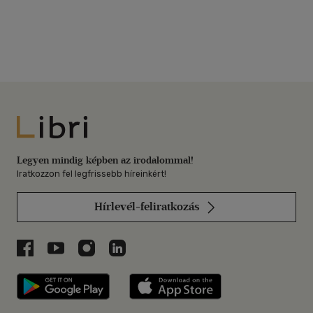
Libri
Legyen mindig képben az irodalommal!
Iratkozzon fel legfrissebb híreinkért!
Hírlevél-feliratkozás
Libri a Facebookon
Libri a Youtube-on
Libri az Instagramon
Libri a LinkedInen
Libri applikáció Szerezd meg: Google P
Libri applikáció 