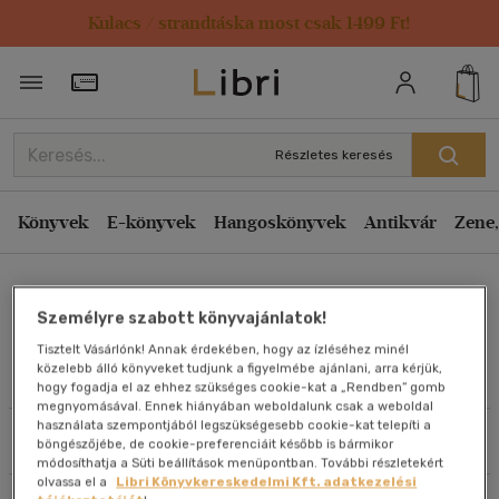
Kulacs / strandtáska most csak 1499 Ft!
Rendezés
Törzsvásárlói Kártya adatai
Rendezés
Kiadás éve szerint csökkenő
Részletes keresés
Kiadás éve szerint növekvő
Ár szerint csökkenő
Könyvek
E-könyvek
Hangoskönyvek
Antikvár
Zene,
Ár szerint növekvő
Joan DeClaire
Eladott darabszám szerint csökkenő
Személyre szabott könyvajánlatok!
Eladott darabszám szerint növekvő
Tisztelt Vásárlónk! Annak érdekében, hogy az ízléséhez minél
Cím szerint A-Z
közelebb álló könyveket tudjunk a figyelmébe ajánlani, arra kérjük,
Művei
hogy fogadja el az ehhez szükséges cookie-kat a „Rendben” gomb
Szerző szerint A-Z
megnyomásával. Ennek hiányában weboldalunk csak a weboldal
használata szempontjából legszükségesebb cookie-kat telepíti a
Szűrés
Rendezés
böngészőjébe, de cookie-preferenciáit később is bármikor
Megjelenítés
módosíthatja a Süti beállítások menüpontban. További részletekért
olvassa el a
Libri Könyvkereskedelmi Kft. adatkezelési
20 db / oldal