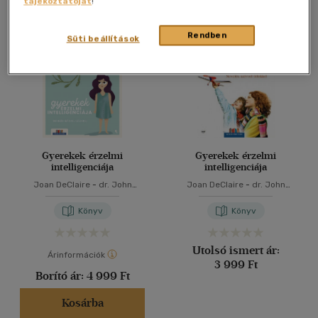
tájékoztatóját
!
Összesen
2
db
40 db / oldal
Rendben
Süti beállítások
Alkalmaz
Gyerekek érzelmi
Gyerekek érzelmi
intelligenciája
intelligenciája
Joan DeClaire
-
dr. John
Joan DeClaire
-
dr. John
Gottman
Gottman
Könyv
Könyv
Utolsó ismert ár:
Árinformációk
3 999 Ft
Borító ár:
4 999 Ft
Kosárba