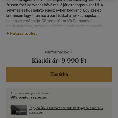
frissen főtt kotyogós kávé mellé jár a ropogós biscotti. A
selymes és hűs gelato egész évben kedvenc. Egy szelet
krémesen lágy tiramisu a barátokkal a hétköznapokat
ünnepivé varázsolja. Citrusillatú torták Camparival
megbolondítva, gazdagon töltött bombolonik és cannolik,
teasütik és tartlettek, mascarponés és ricottás desszertek -
+ Mutass többet
garantáltan emlékezetes és édes pillanatokat csempésznek
az otthonunkba.
Árinformációk
Letitia Clark gasztronómiai író és séf több mint 80 recepttel
és történeteivel repít el bennünket Szardínia napsütötte
Kiadói ár:
9 990 Ft
tájaira. Desszertjeiben ötvöződik a klasszikus olasz
hagyomány és a szerző kreativitásának és
kísérletezőkedvének köszönhető modernitás.
Kosárba
A La Vita e Dolce nemcsak az olasz desszertek, de az élet
szeretetének könyve is.
A termék megvásárlásával
999 pontot szerezhet
Legyen Ön is törzsvásárlónk, kártyájára akár 10%
visszajár.