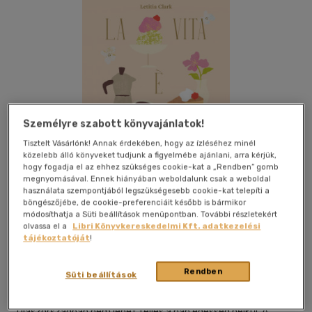
Személyre szabott könyvajánlatok!
Tisztelt Vásárlónk! Annak érdekében, hogy az ízléséhez minél
közelebb álló könyveket tudjunk a figyelmébe ajánlani, arra kérjük,
hogy fogadja el az ehhez szükséges cookie-kat a „Rendben” gomb
megnyomásával. Ennek hiányában weboldalunk csak a weboldal
használata szempontjából legszükségesebb cookie-kat telepíti a
böngészőjébe, de cookie-preferenciáit később is bármikor
módosíthatja a Süti beállítások menüpontban. További részletekért
olvassa el a
Libri Könyvkereskedelmi Kft. adatkezelési
Kívánságlistához adom
Megosztom
tájékoztatóját
!
Rendben
Süti beállítások
Booklab
|
2025
|
magyar nyelvű
|
keménytábla
|
271 oldal
Olaszországban nem lehet teljes a nap édesség nélkül. A