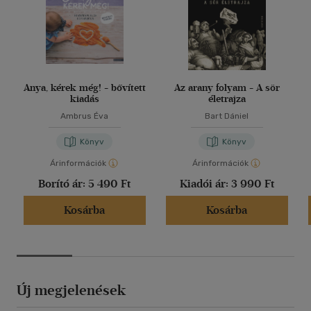
Anya, kérek még! - bővített
Az arany folyam - A sör
kiadás
életrajza
Ambrus Éva
Bart Dániel
Könyv
Könyv
Árinformációk
Árinformációk
Borító ár:
5 490 Ft
Kiadói ár:
3 990 Ft
Kosárba
Kosárba
Új megjelenések