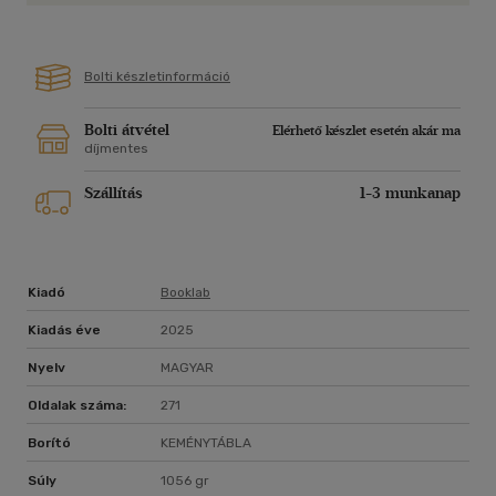
Bolti készletinformáció
Bolti átvétel
Elérhető készlet esetén akár ma
díjmentes
Szállítás
1-3 munkanap
Kiadó
Booklab
Kiadás éve
2025
Nyelv
MAGYAR
Oldalak száma:
271
Borító
KEMÉNYTÁBLA
Súly
1056 gr