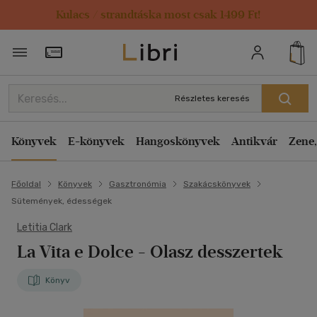
Kulacs / strandtáska most csak 1499 Ft!
Törzsvásárlói Kártya adatai
Részletes keresés
Könyvek
E-könyvek
Hangoskönyvek
Antikvár
Zene,
Főoldal
Könyvek
Gasztronómia
Szakácskönyvek
Sütemények, édességek
Letitia Clark
La Vita e Dolce
- Olasz desszertek
Könyv