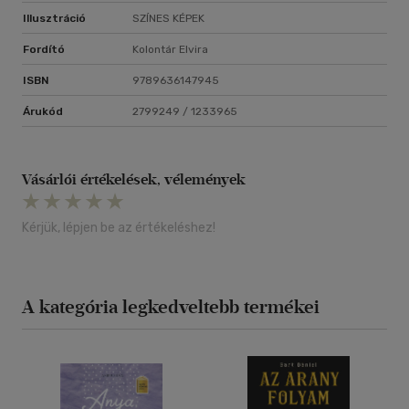
Illusztráció
SZÍNES KÉPEK
Fordító
Kolontár Elvira
ISBN
9789636147945
Árukód
2799249 / 1233965
Vásárlói értékelések, vélemények
Kérjük, lépjen be az értékeléshez!
A kategória legkedveltebb termékei