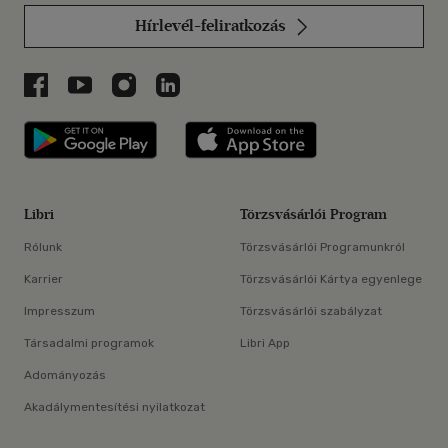
Hírlevél-feliratkozás
Libri a Facebookon
Libri a Youtube-on
Libri az Instagramon
Libri a LinkedInen
Libri applikáció Szerezd meg: Google P
Libri applikáció 
Libri
Törzsvásárlói Program
Rólunk
Törzsvásárlói Programunkról
Karrier
Törzsvásárlói Kártya egyenlege
Impresszum
Törzsvásárlói szabályzat
Társadalmi programok
Libri App
Adományozás
Akadálymentesítési nyilatkozat