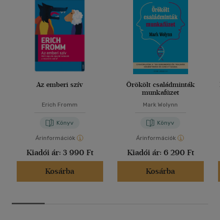
Az emberi szív
Örökölt családminták
munkafüzet
Erich Fromm
Mark Wolynn
Könyv
Könyv
Árinformációk
Árinformációk
Kiadói ár:
3 990 Ft
Kiadói ár:
6 290 Ft
Kosárba
Kosárba