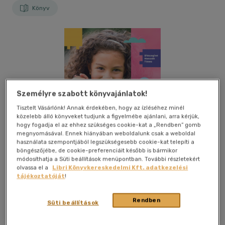
Könyv
Személyre szabott könyvajánlatok!
Tisztelt Vásárlónk! Annak érdekében, hogy az ízléséhez minél
közelebb álló könyveket tudjunk a figyelmébe ajánlani, arra kérjük,
hogy fogadja el az ehhez szükséges cookie-kat a „Rendben” gomb
megnyomásával. Ennek hiányában weboldalunk csak a weboldal
használata szempontjából legszükségesebb cookie-kat telepíti a
böngészőjébe, de cookie-preferenciáit később is bármikor
módosíthatja a Süti beállítások menüpontban. További részletekért
olvassa el a
Libri Könyvkereskedelmi Kft. adatkezelési
tájékoztatóját
!
Kívánságlistához adom
Megosztom
Rendben
Süti beállítások