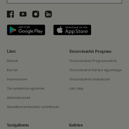
Libri a Facebookon
Libri a Youtube-on
Libri az Instagramon
Libri a LinkedInen
Libri applikáció Szerezd meg: Google P
Libri applikáció 
Libri
Törzsvásárlói Program
Rólunk
Törzsvásárlói Programunkról
Karrier
Törzsvásárlói Kártya egyenlege
Impresszum
Törzsvásárlói szabályzat
Társadalmi programok
Libri App
Adományozás
Akadálymentesítési nyilatkozat
Szolgáltatás
Kultúra