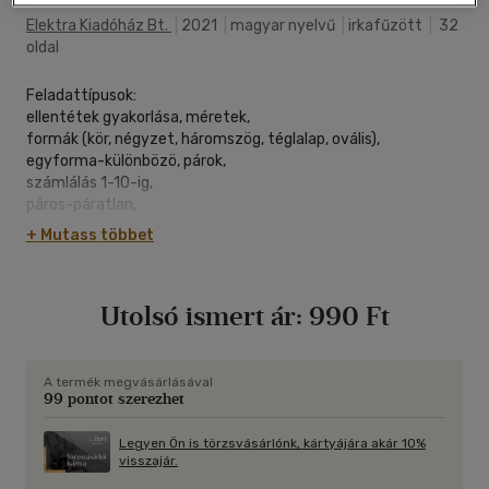
Elektra Kiadóház Bt.
|
2021
|
magyar nyelvű
|
irkafűzött
|
32
oldal
Feladattípusok:
ellentétek gyakorlása, méretek,
formák (kör, négyzet, háromszög, téglalap, ovális),
egyforma-különbözö, párok,
számlálás 1-10-ig,
páros-páratlan,
sorozatok, szabályjátékok,
+ Mutass többet
tükrözés,
, = .
Utolsó ismert ár:
990 Ft
A termék megvásárlásával
99 pontot szerezhet
Legyen Ön is törzsvásárlónk, kártyájára akár 10%
visszajár.