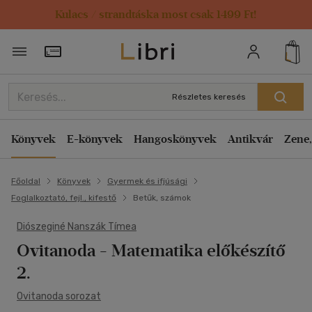
Kulacs / strandtáska most csak 1499 Ft!
Törzsvásárlói Kártya adatai
Részletes keresés
Könyvek
E-könyvek
Hangoskönyvek
Antikvár
Zene,
Főoldal
Könyvek
Gyermek és ifjúsági
Foglalkoztató, fejl., kifestő
Betűk, számok
Diószeginé Nanszák Tímea
Ovitanoda - Matematika előkészítő
2.
Ovitanoda sorozat