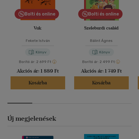
Bolti és online
Bolti és online
Vuk
Szeleburdi család
Fekete István
Bálint Ágnes
Könyv
Könyv
Borító ár:
2 699 Ft
Borító ár:
2 499 Ft
Akciós ár:
1 889 Ft
Akciós ár:
1 749 Ft
Kosárba
Kosárba
Új megjelenések