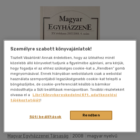
Személyre szabott könyvajánlatok!
Tisztelt Vásárlónk! Annak érdekében, hogy az ízléséhez minél
közelebb álló könyveket tudjunk a figyelmébe ajánlani, arra kérjük,
hogy fogadja el az ehhez szükséges cookie-kat a „Rendben” gomb
megnyomásával. Ennek hiányában weboldalunk csak a weboldal
használata szempontjából legszükségesebb cookie-kat telepíti a
böngészőjébe, de cookie-preferenciáit később is bármikor
módosíthatja a Süti beállítások menüpontban. További részletekért
olvassa el a
Libri Könyvkereskedelmi Kft. adatkezelési
tájékoztatóját
!
Kívánságlistához adom
Megosztom
Rendben
Süti beállítások
Magyar Egyházzenei Társaság
|
2008
|
magyar nyelvű