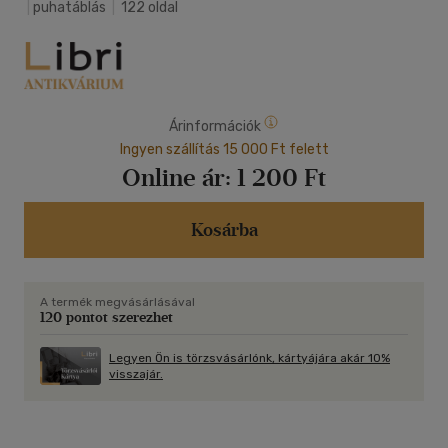
|
puhatáblás
|
122 oldal
Árinformációk
Ingyen szállítás 15 000 Ft felett
Online ár:
1 200 Ft
Kosárba
A termék megvásárlásával
120 pontot szerezhet
Legyen Ön is törzsvásárlónk, kártyájára akár 10%
visszajár.