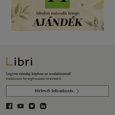
Libri
Legyen mindig képben az irodalommal!
Iratkozzon fel legfrissebb híreinkért!
Hírlevél-feliratkozás
Libri a Facebookon
Libri a Youtube-on
Libri az Instagramon
Libri a LinkedInen