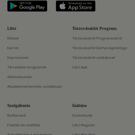
Libri applikáció Szerezd meg: Google P
Libri applikáció 
Libri
Törzsvásárlói Program
Rólunk
Törzsvásárlói Programunkról
Karrier
Törzsvásárlói Kártya egyenlege
Impresszum
Törzsvásárlói szabályzat
Társadalmi programok
Libri App
Adományozás
Akadálymentesítési nyilatkozat
Szolgáltatás
Kultúra
Boltkereső
Események
Fizetés és szállítás
Libri Magazin
Ajándékkártya egyenlege
Libri Mini Polc