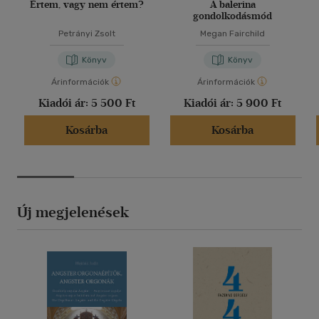
Értem, vagy nem értem?
A balerina
gondolkodásmód
Petrányi Zsolt
Megan Fairchild
Könyv
Könyv
Árinformációk
Árinformációk
Kiadói ár:
5 500 Ft
Kiadói ár:
5 900 Ft
Kosárba
Kosárba
Új megjelenések