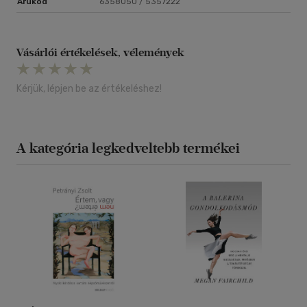
Árukód
6358050 / 5357222
Vásárlói értékelések, vélemények
Kérjük, lépjen be az értékeléshez!
A kategória legkedveltebb termékei