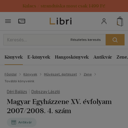
Kulacs / strandtáska most csak 1499 Ft!
Törzsvásárlói Kártya adatai
Részletes keresés
Könyvek
E-könyvek
Hangoskönyvek
Antikvár
Zene,
Főoldal
Könyvek
Művészet, építészet
Zene
További könyveink
Déri Balázs
|
Dobszay László
Magyar Egyházzene XV. évfolyam
2007/2008. 4. szám
Antikvár