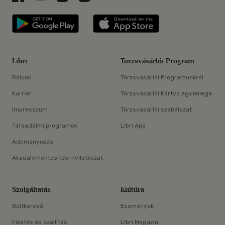
Libri applikáció Szerezd meg: Google P
Libri applikáció 
Libri
Törzsvásárlói Program
Rólunk
Törzsvásárlói Programunkról
Karrier
Törzsvásárlói Kártya egyenlege
Impresszum
Törzsvásárlói szabályzat
Társadalmi programok
Libri App
Adományozás
Akadálymentesítési nyilatkozat
Szolgáltatás
Kultúra
Boltkereső
Események
Fizetés és szállítás
Libri Magazin