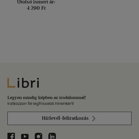
Utolsó ismert ár:
4 290 Ft
Libri
Legyen mindig képben az irodalommal!
Iratkozzon fel legfrissebb híreinkért!
Hírlevél-feliratkozás
Libri a Facebookon
Libri a Youtube-on
Libri az Instagramon
Libri a LinkedInen