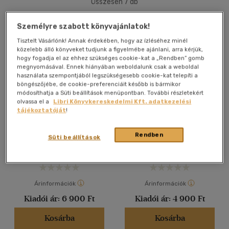
Összesen
7
db
40 db / oldal
Személyre szabott könyvajánlatok!
Tisztelt Vásárlónk! Annak érdekében, hogy az ízléséhez minél
közelebb álló könyveket tudjunk a figyelmébe ajánlani, arra kérjük,
Alkalmaz
hogy fogadja el az ehhez szükséges cookie-kat a „Rendben” gomb
megnyomásával. Ennek hiányában weboldalunk csak a weboldal
használata szempontjából legszükségesebb cookie-kat telepíti a
böngészőjébe, de cookie-preferenciáit később is bármikor
módosíthatja a Süti beállítások menüpontban. További részletekért
olvassa el a
Libri Könyvkereskedelmi Kft. adatkezelési
tájékoztatóját
!
Remekművek titkos élete
Remekművek titkos élete
2.
Horváth Hilda
Barki Gergely
-
Bellák Gábor
-
Rendben
Süti beállítások
Horváth Hilda
-
Jurecskó
László
-
Kaszás Gábor
-
Kelen
Könyv
Könyv
Anna
-
Kishonthy Zsolt
-
Kopócsy Anna
-
Molnos Péter
-
Radványi Orsolya
-
Tátrai
Vilmos
-
Topor Tünde
Árinformációk
Árinformációk
Kiadói ár:
6 900 Ft
Kiadói ár:
4 900 Ft
Kosárba
Kosárba