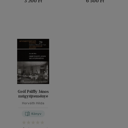
3 200 Ft
6 500 Ft
Gróf Pálffy János
műgyűjteménye
Horváth Hilda
Könyv