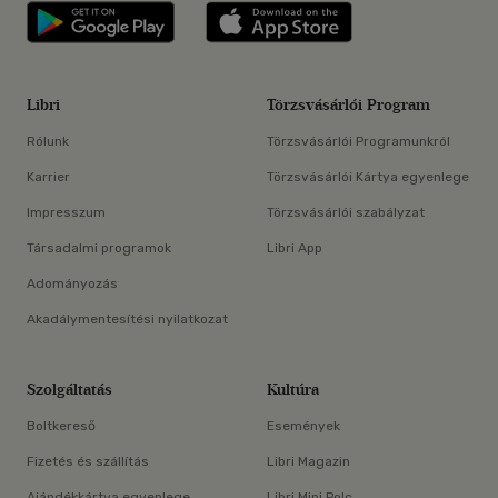
Libri applikáció Szerezd meg: Google P
Libri applikáció 
Libri
Törzsvásárlói Program
Rólunk
Törzsvásárlói Programunkról
Karrier
Törzsvásárlói Kártya egyenlege
Impresszum
Törzsvásárlói szabályzat
Társadalmi programok
Libri App
Adományozás
Akadálymentesítési nyilatkozat
Szolgáltatás
Kultúra
Boltkereső
Események
Fizetés és szállítás
Libri Magazin
Ajándékkártya egyenlege
Libri Mini Polc