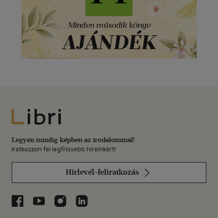
Libri
Legyen mindig képben az irodalommal!
Iratkozzon fel legfrissebb híreinkért!
Hírlevél-feliratkozás
Libri a Facebookon
Libri a Youtube-on
Libri az Instagramon
Libri a LinkedInen