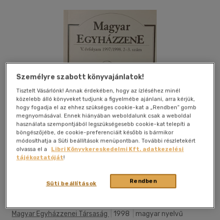
Személyre szabott könyvajánlatok!
Tisztelt Vásárlónk! Annak érdekében, hogy az ízléséhez minél
közelebb álló könyveket tudjunk a figyelmébe ajánlani, arra kérjük,
hogy fogadja el az ehhez szükséges cookie-kat a „Rendben” gomb
megnyomásával. Ennek hiányában weboldalunk csak a weboldal
használata szempontjából legszükségesebb cookie-kat telepíti a
böngészőjébe, de cookie-preferenciáit később is bármikor
módosíthatja a Süti beállítások menüpontban. További részletekért
olvassa el a
Libri Könyvkereskedelmi Kft. adatkezelési
tájékoztatóját
!
Kívánságlistához adom
Megosztom
Rendben
Süti beállítások
Magyar Egyházzenei Társaság
|
1998
|
magyar nyelvű