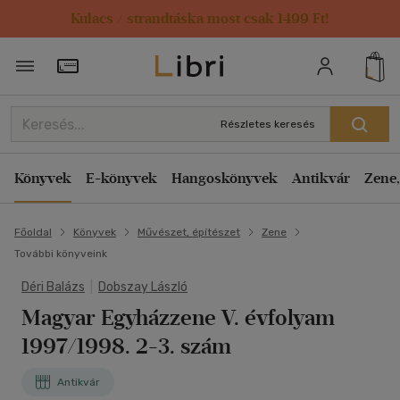
Kulacs / strandtáska most csak 1499 Ft!
Törzsvásárlói Kártya adatai
Részletes keresés
Könyvek
E-könyvek
Hangoskönyvek
Antikvár
Zene,
Főoldal
Könyvek
Művészet, építészet
Zene
További könyveink
Déri Balázs
|
Dobszay László
Magyar Egyházzene V. évfolyam
1997/1998. 2-3. szám
Antikvár