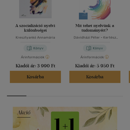
A szocializáció nyelvi
Mit tehet nyelvünk a
különbségei
tudományért?
Kresztyankó Annamária
Dávidházi Péter
-
Kertész
András
Könyv
Könyv
Árinformációk
Árinformációk
Kiadói ár:
3 990 Ft
Kiadói ár:
5 950 Ft
Kosárba
Kosárba