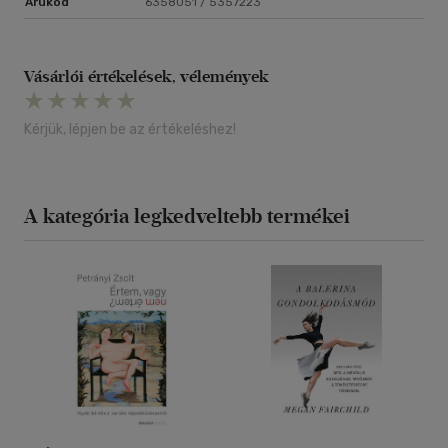
Árukód
6358051 / 5357223
Vásárlói értékelések, vélemények
Kérjük, lépjen be az értékeléshez!
A kategória legkedveltebb termékei