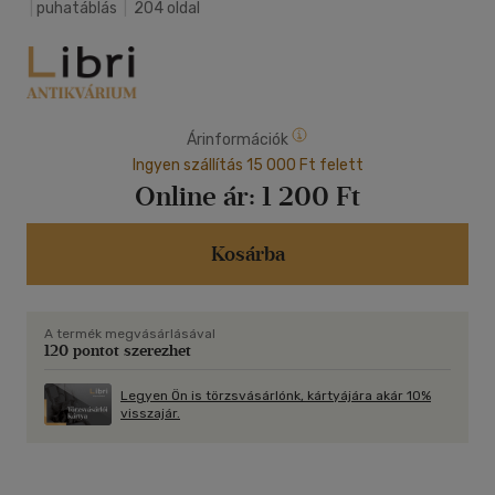
|
puhatáblás
|
204 oldal
Árinformációk
Ingyen szállítás 15 000 Ft felett
Online ár:
1 200 Ft
Kosárba
A termék megvásárlásával
120 pontot szerezhet
Legyen Ön is törzsvásárlónk, kártyájára akár 10%
visszajár.