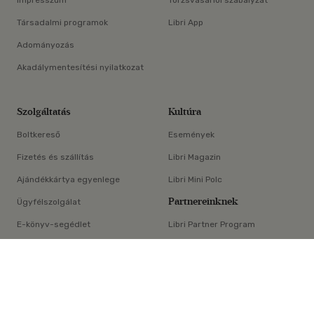
Impresszum
Törzsvásárlói szabályzat
Társadalmi programok
Libri App
Adományozás
Akadálymentesítési nyilatkozat
Szolgáltatás
Kultúra
Boltkereső
Események
Fizetés és szállítás
Libri Magazin
Ajándékkártya egyenlege
Libri Mini Polc
Partnereinknek
Ügyfélszolgálat
E-könyv-segédlet
Libri Partner Program
×
Elállási nyilatkozat
Médiaajánlat
ÁSZF
Adatvédelem
Oldaltérkép
Süti beállítások