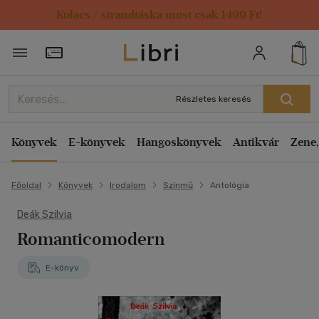
Kulacs / strandtáska most csak 1499 Ft!
Törzsvásárlói Kártya adatai
Részletes keresés
Könyvek
E-könyvek
Hangoskönyvek
Antikvár
Zene,
Főoldal
Könyvek
Irodalom
Színmű
Antológia
Deák Szilvia
Romanticomodern
E-könyv