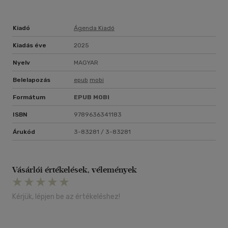
Kiadó
Ágenda Kiadó
Kiadás éve
2025
Nyelv
MAGYAR
Belelapozás
epub
mobi
Formátum
EPUB
MOBI
ISBN
9789636341183
Árukód
3-83281 / 3-83281
Vásárlói értékelések, vélemények
Kérjük, lépjen be az értékeléshez!