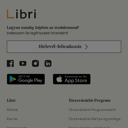
Libri
Legyen mindig képben az irodalommal!
Iratkozzon fel legfrissebb híreinkért!
Hírlevél-feliratkozás
Libri a Facebookon
Libri a Youtube-on
Libri az Instagramon
Libri a LinkedInen
Libri applikáció Szerezd meg: Google P
Libri applikáció 
Libri
Törzsvásárlói Program
Rólunk
Törzsvásárlói Programunkról
Karrier
Törzsvásárlói Kártya egyenlege