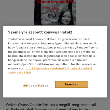
Személyre szabott könyvajánlatok!
Tisztelt Vásárlónk! Annak érdekében, hogy az ízléséhez minél
közelebb álló könyveket tudjunk a figyelmébe ajánlani, arra kérjük,
hogy fogadja el az ehhez szükséges cookie-kat a „Rendben” gomb
megnyomásával. Ennek hiányában weboldalunk csak a weboldal
használata szempontjából legszükségesebb cookie-kat telepíti a
böngészőjébe, de cookie-preferenciáit később is bármikor
módosíthatja a Süti beállítások menüpontban. További részletekért
olvassa el a
Libri Könyvkereskedelmi Kft. adatkezelési
tájékoztatóját
!
Beleolvasok
Kívánságlistához adom
Megosztom
Rendben
Süti beállítások
Ágenda Kiadó
|
2025
|
magyar nyelvű
Kedves Olvasó!Verseim írásakor a megélt, megtapasztalt
élethelyzetekből, és érzéseimből merítettem ihletet.