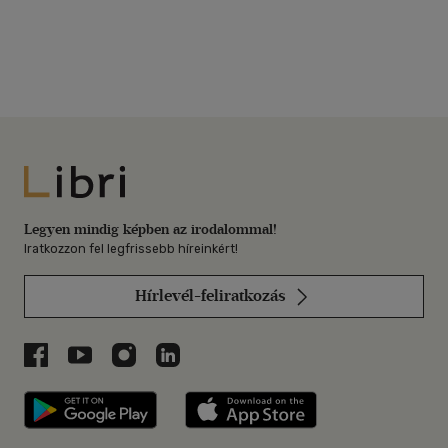
Libri
Legyen mindig képben az irodalommal!
Iratkozzon fel legfrissebb híreinkért!
Hírlevél-feliratkozás
Libri a Facebookon
Libri a Youtube-on
Libri az Instagramon
Libri a LinkedInen
Libri applikáció Szerezd meg: Google P
Libri applikáció 