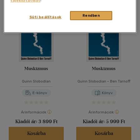
tájékoztatóját
!
Összesen
2
db
40 db / oldal
Rendben
Süti beállítások
Alkalmaz
Muskizmus
Muskizmus
Quinn Slobodian
Quinn Slobodian
-
Ben Tarnoff
E-könyv
Könyv
Árinformációk
Árinformációk
Kiadói ár:
3 899 Ft
Kiadói ár:
5 999 Ft
Kosárba
Kosárba