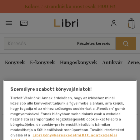
Kulacs / strandtáska most csak 1499 Ft!
Rendezés
Törzsvásárlói Kártya adatai
Rendezés
Kiadás éve szerint csökkenő
Részletes keresés
Kiadás éve szerint növekvő
Ár szerint csökkenő
Könyvek
E-könyvek
Hangoskönyvek
Antikvár
Zene,
Ár szerint növekvő
Quinn Slobodian
Eladott darabszám szerint csökkenő
Személyre szabott könyvajánlatok!
Eladott darabszám szerint növekvő
Tisztelt Vásárlónk! Annak érdekében, hogy az ízléséhez minél
Cím szerint A-Z
közelebb álló könyveket tudjunk a figyelmébe ajánlani, arra kérjük,
Művei
hogy fogadja el az ehhez szükséges cookie-kat a „Rendben” gomb
Szerző szerint A-Z
megnyomásával. Ennek hiányában weboldalunk csak a weboldal
használata szempontjából legszükségesebb cookie-kat telepíti a
Szűrés
Rendezés
böngészőjébe, de cookie-preferenciáit később is bármikor
Megjelenítés
módosíthatja a Süti beállítások menüpontban. További részletekért
olvassa el a
Libri Könyvkereskedelmi Kft. adatkezelési
20 db / oldal