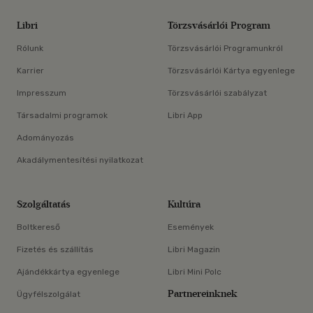
Libri
Törzsvásárlói Program
Rólunk
Törzsvásárlói Programunkról
Karrier
Törzsvásárlói Kártya egyenlege
Impresszum
Törzsvásárlói szabályzat
Társadalmi programok
Libri App
Adományozás
Akadálymentesítési nyilatkozat
Szolgáltatás
Kultúra
Boltkereső
Események
Fizetés és szállítás
Libri Magazin
Ajándékkártya egyenlege
Libri Mini Polc
Partnereinknek
Ügyfélszolgálat