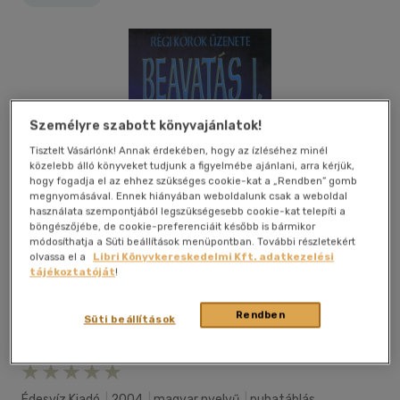
Személyre szabott könyvajánlatok!
Tisztelt Vásárlónk! Annak érdekében, hogy az ízléséhez minél
közelebb álló könyveket tudjunk a figyelmébe ajánlani, arra kérjük,
hogy fogadja el az ehhez szükséges cookie-kat a „Rendben” gomb
megnyomásával. Ennek hiányában weboldalunk csak a weboldal
használata szempontjából legszükségesebb cookie-kat telepíti a
böngészőjébe, de cookie-preferenciáit később is bármikor
módosíthatja a Süti beállítások menüpontban. További részletekért
olvassa el a
Libri Könyvkereskedelmi Kft. adatkezelési
tájékoztatóját
!
Rendben
Süti beállítások
Kívánságlistához adom
Megosztom
Édesvíz Kiadó
|
2004
|
magyar nyelvű
|
puhatáblás,