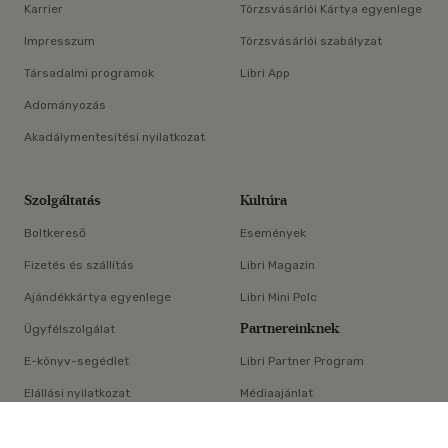
Karrier
Törzsvásárlói Kártya egyenlege
Impresszum
Törzsvásárlói szabályzat
Társadalmi programok
Libri App
Adományozás
Akadálymentesítési nyilatkozat
Szolgáltatás
Kultúra
Boltkereső
Események
Fizetés és szállítás
Libri Magazin
Ajándékkártya egyenlege
Libri Mini Polc
Partnereinknek
Ügyfélszolgálat
E-könyv-segédlet
Libri Partner Program
Elállási nyilatkozat
Médiaajánlat
×