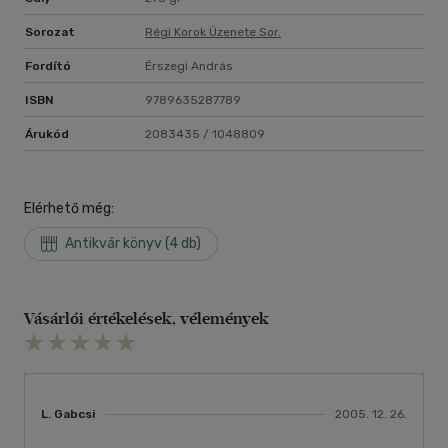
Sorozat
Régi Korok Üzenete Sor.
Fordító
Érszegi András
ISBN
9789635287789
Árukód
2083435 / 1048809
Elérhető még:
Antikvár könyv (4 db)
Vásárlói értékelések, vélemények
L. Gabcsi
2005. 12. 26.