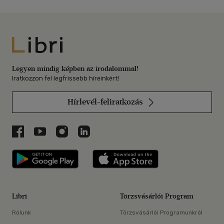
Libri
Legyen mindig képben az irodalommal!
Iratkozzon fel legfrissebb híreinkért!
Hírlevél-feliratkozás
Libri a Facebookon
Libri a Youtube-on
Libri az Instagramon
Libri a LinkedInen
Libri applikáció Szerezd meg: Google P
Libri applikáció 
Libri
Törzsvásárlói Program
Rólunk
Törzsvásárlói Programunkról