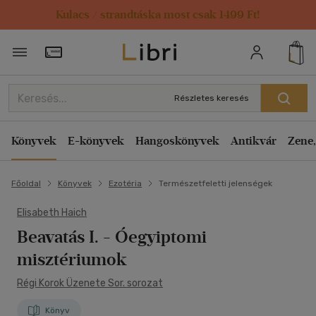
Kulacs / strandtáska most csak 1499 Ft!
Törzsvásárlói Kártya adatai
Részletes keresés
Könyvek
E-könyvek
Hangoskönyvek
Antikvár
Zene,
Főoldal
Könyvek
Ezotéria
Természetfeletti jelenségek
Elisabeth Haich
Beavatás I.
- Óegyiptomi
misztériumok
Régi Korok Üzenete Sor. sorozat
Könyv