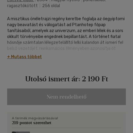
ragasztókötött
|
256 oldal
A misztikus önéletrajzi regény keretbe foglalja az óegyiptomi
nagy beavatást és válogatást ad Ptanhotep főpap
tanításaiból, amelyek az univerzum, az emberi lélek és a sors
okkult törvényeibe engednek bepillantást. A történet fiatal
hősnője számtalan lélegzetelállító lelki kalandon át ismeri fel
belső vezetőjét, reinkarnációs élményeben azonosítja őt
háromezer évvel korábbi tanítójával, a tisztánlátó főpappal,
+ Mutass többet
akitől annak idején mint a fáraó elszánt, de éretlen lánya
kicsikarta a beavatást. A tanítás elkezdődik, folytatását és
azt, hogy élettapasztalatok híján milyen sorsra jut a
Utolsó ismert ár:
2 190 Ft
fáraólány, hamarosan megjelenő második kötetből tudhatja
meg az olvasó. A misztika egész területét átfogó, és a
karma, valamint a reinkarnáció törvényeit érzékletesen
megjelenítő gondolatok, élmények és tapasztalatok egész
Nem rendelhető
tárháza nyílik meg előttünk. Elisabeth Haich ma már
világszerte ismert alapkönyvét nemzedékek adták kézről-
kézre titokban, hogy megismerkedjenek a tanítással,
A termék megvásárlásával
bepillanthassanak a beavatás rejtelmeibe, amelyek a bennünk
219 pontot szerezhet
rejlő mély igazságokkal ősidők óta rabul ejtették az emberi
képzeletet. A vízöntő korában a lassan öntudatra ébredő