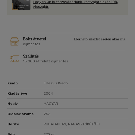
Legyen Ön is törzsvásárlónk, kártyájára akár 10%
emberiség előtt kitárulnak a titkok kapui: a Régi Korok és a
visszajár.
New Age üzenete összecseng. "A könyv személyes okok
miatt regényformában íródott. Mégis akinek füle van, hallani
fogja, hogy minden szó az igazságot adja vissza."
Bolti átvétel
Elérhető készlet esetén akár ma
díjmentes
Szállítás
15 000 Ft felett díjmentes
Kiadó
Édesvíz Kiadó
Kiadás éve
2004
Nyelv
MAGYAR
Oldalak száma:
256
Borító
PUHATÁBLÁS, RAGASZTÓKÖTÖTT
Súly
270 gr