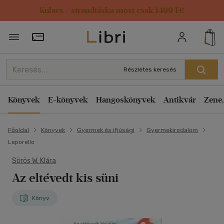
Kulacs / strandtáska most csak 1499 Ft!
Törzsvásárlói Kártya adatai
Részletes keresés
Könyvek
E-könyvek
Hangoskönyvek
Antikvár
Zene,
Főoldal
Könyvek
Gyermek és ifjúsági
Gyermekirodalom
Leporello
Sörös W. Klára
Az eltévedt kis süni
Könyv