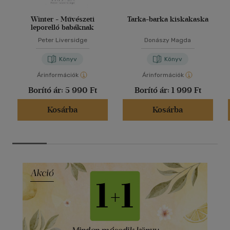
Winter - Művészeti
Tarka-barka kiskakaska
leporelló babáknak
Peter Liversidge
Donászy Magda
Könyv
Könyv
Árinformációk
Árinformációk
Borító ár:
5 990 Ft
Borító ár:
1 999 Ft
Kosárba
Kosárba