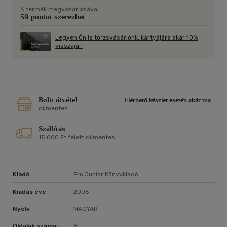
A termék megvásárlásával
59 pontot szerezhet
Legyen Ön is törzsvásárlónk, kártyájára akár 10%
visszajár.
Bolti átvétel
Elérhető készlet esetén akár ma
díjmentes
Szállítás
15 000 Ft felett díjmentes
Kiadó
Pro Junior Könyvkiadó
Kiadás éve
2006
Nyelv
MAGYAR
Oldalak száma:
8