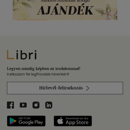
Libri
Legyen mindig képben az irodalommal!
Iratkozzon fel legfrissebb híreinkért!
Hírlevél-feliratkozás
Libri a Facebookon
Libri a Youtube-on
Libri az Instagramon
Libri a LinkedInen
Libri applikáció Szerezd meg: Google P
Libri applikáció 