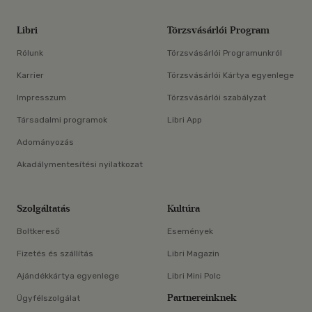
Libri
Törzsvásárlói Program
Rólunk
Törzsvásárlói Programunkról
Karrier
Törzsvásárlói Kártya egyenlege
Impresszum
Törzsvásárlói szabályzat
Társadalmi programok
Libri App
Adományozás
Akadálymentesítési nyilatkozat
Szolgáltatás
Kultúra
Boltkereső
Események
Fizetés és szállítás
Libri Magazin
Ajándékkártya egyenlege
Libri Mini Polc
Partnereinknek
Ügyfélszolgálat