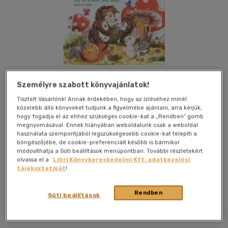
Személyre szabott könyvajánlatok!
Tisztelt Vásárlónk! Annak érdekében, hogy az ízléséhez minél
Kívánságlistához adom
Megosztom
közelebb álló könyveket tudjunk a figyelmébe ajánlani, arra kérjük,
hogy fogadja el az ehhez szükséges cookie-kat a „Rendben” gomb
megnyomásával. Ennek hiányában weboldalunk csak a weboldal
használata szempontjából legszükségesebb cookie-kat telepíti a
Pro Junior Könyvkiadó
|
2006
|
magyar nyelvű
|
leporello
|
8
böngészőjébe, de cookie-preferenciáit később is bármikor
oldal
módosíthatja a Süti beállítások menüpontban. További részletekért
olvassa el a
Libri Könyvkereskedelmi Kft. adatkezelési
tájékoztatóját
!
Képeskönyv a legkisebbeknek Vida Kata rajzaival.
Rendben
Süti beállítások
Utolsó ismert ár:
599 Ft