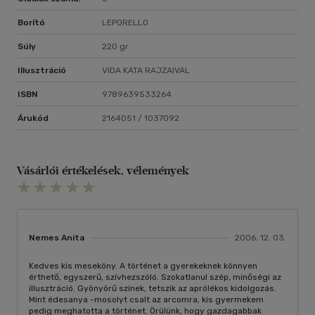
Borító
LEPORELLO
Súly
220 gr
Illusztráció
VIDA KATA RAJZAIVAL
ISBN
9789639533264
Árukód
2164051 / 1037092
Vásárlói értékelések, vélemények
Nemes Anita
2006. 12. 03.
Kedves kis meseköny. A történet a gyerekeknek könnyen
érthető, egyszerű, szívhezszóló. Szokatlanul szép, minőségi az
illusztráció. Gyönyörű színek, tetszik az aprólékos kidolgozás.
Mint édesanya -mosolyt csalt az arcomra, kis gyermekem
pedig meghatotta a történet. Örülünk, hogy gazdagabbak