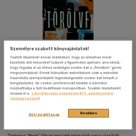
Személyre szabott könyvajánlatok!
Tisztelt Vásárlónk! Annak érdekében, hogy az ízléséhez minél
közelebb álló könyveket tudjunk a figyelmébe ajánlani, arra kérjük,
hogy fogadja el az ehhez szükséges cookie-kat a „Rendben” gomb
megnyomásával. Ennek hiányában weboldalunk csak a weboldal
használata szempontjából legszükségesebb cookie-kat telepíti a
böngészőjébe, de cookie-preferenciáit később is bármikor
módosíthatja a Süti beállítások menüpontban. További részletekért
olvassa el a
Libri Könyvkereskedelmi Kft. adatkezelési
Kívánságlistához adom
Megosztom
tájékoztatóját
!
Rendben
Süti beállítások
Jelenkor Kiadó
|
2026
|
magyar nyelvű
|
keménytábla,
védőborító
|
388 oldal
Thelonius "Monk" Ellison legújabb kéziratát sorra utasítják