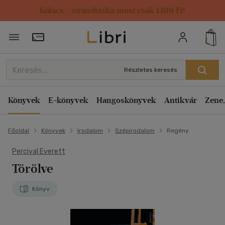
Kulacs / strandtáska most csak 1499 Ft!
Törzsvásárlói Kártya adatai
Részletes keresés
Könyvek
E-könyvek
Hangoskönyvek
Antikvár
Zene,
Főoldal
Könyvek
Irodalom
Szépirodalom
Regény
Percival Everett
Törölve
Könyv