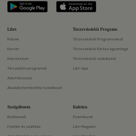
Libri applikáció Szerezd meg: Google P
Libri applikáció 
Libri
Törzsvásárlói Program
Rólunk
Törzsvásárlói Programunkról
Karrier
Törzsvásárlói Kártya egyenlege
Impresszum
Törzsvásárlói szabályzat
Társadalmi programok
Libri App
Adományozás
Akadálymentesítési nyilatkozat
Szolgáltatás
Kultúra
Boltkereső
Események
Fizetés és szállítás
Libri Magazin