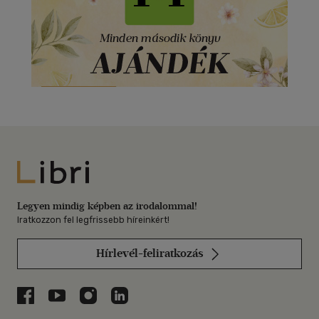
Libri
Legyen mindig képben az irodalommal!
Iratkozzon fel legfrissebb híreinkért!
Hírlevél-feliratkozás
Libri a Facebookon
Libri a Youtube-on
Libri az Instagramon
Libri a LinkedInen