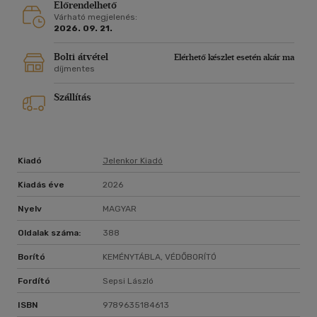
Előrendelhető
Várható megjelenés:
PERCIVAL EVERETT amerikai író, költő, irodalomprofesszor
2026. 09. 21.
(1956). Műveit számtalan elismerésben részesítették; nagy
sikerű Huckleberry Finn kalandjai-átirata, a James elnyerte
Bolti átvétel
Elérhető készlet esetén akár ma
többek között a 2024-es Nemzeti Könyvdíjat, egy évvel
díjmentes
később pedig Pulitzer-díjjal jutalmazták.
Törölve című regényéből 2023-ban film készült Cord
Szállítás
Jefferson rendezésében, Jeffrey Wright főszereplésével,
melyet Amerikai irodalom címmel Magyarországon is
bemutattak.
Kiadó
Jelenkor Kiadó
Kiadás éve
2026
Nyelv
MAGYAR
Oldalak száma:
388
Borító
KEMÉNYTÁBLA, VÉDŐBORÍTÓ
Fordító
Sepsi László
ISBN
9789635184613