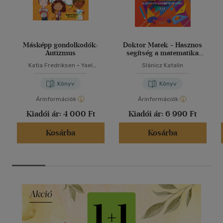
Másképp gondolkodók:
Doktor Matek - Hasznos
Autizmus
segítség a matematika
tanulásához
Katia Fredriksen
-
Yael
Slánicz Katalin
Rothman
Könyv
Könyv
Árinformációk
Árinformációk
Kiadói ár:
4 000 Ft
Kiadói ár:
6 990 Ft
Kosárba
Kosárba