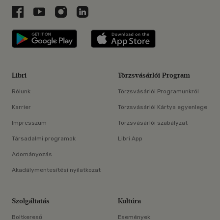
Libri a Facebookon
Libri a Youtube-on
Libri az Instagramon
Libri a LinkedInen
Libri applikáció Szerezd meg: Google P
Libri applikáció 
Libri
Törzsvásárlói Program
Rólunk
Törzsvásárlói Programunkról
Karrier
Törzsvásárlói Kártya egyenlege
Impresszum
Törzsvásárlói szabályzat
Társadalmi programok
Libri App
Adományozás
Akadálymentesítési nyilatkozat
Szolgáltatás
Kultúra
Boltkereső
Események