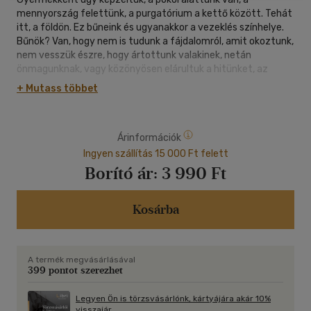
mennyország felettünk, a purgatórium a kettő között. Tehát
itt, a földön. Ez bűneink és ugyanakkor a vezeklés színhelye.
Bűnök? Van, hogy nem is tudunk a fájdalomról, amit okoztunk,
nem vesszük észre, hogy ártottunk valakinek, netán
önmagunknak, vagy közönyösen elárultuk a hitünket, az
erkölcsi Jót. Leginkább azok ellen vétkezünk, akik a
+ Mutass többet
legközelebb állnak hozzánk: szülők, testvérek, rokonok,
szerelmes társak, barátok.
Árinformációk
Boriska, avagy Borka, Bori, Borcsa, Borbála - hosszú élete
során mindenki másképpen szólítja - a háború dúlta Budapest
Ingyen szállítás 15 000 Ft felett
egyik munkásnegyedében nő fel. Környezete képtelen
Borító ár:
3 990 Ft
befogadni ösztönös szellemi igényeit, ambícióit, majd az 56-
os forradalom véglegesen szembe fordítja a kommunista
jelszavakba bódult munkás-famíliával. Az "ellenforradalmi
Kosárba
tevékenység" bélyegét viselve, támasz és családi háttér
nélkül küzdi fel magát az elit-értelmiségi körökbe. De ott a
remélt otthonosság helyett besúgónak állt barátok árulása, a
A termék megvásárlásával
számításból és karrierféltésből elkövetett mulasztások
399 pontot szerezhet
miatti önvád, a szerelmi hűtlenség és az emberi gyengeség
megannyi, addig ismeretlen formája várja.
Legyen Ön is törzsvásárlónk, kártyájára akár 10%
visszajár.