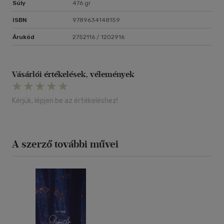
Művészeti Akadémia rendes tagja.
Súly
476 gr
ISBN
9789634148159
Árukód
2752116 / 1202916
Vásárlói értékelések, vélemények
Kérjük, lépjen be az értékeléshez!
A szerző további művei