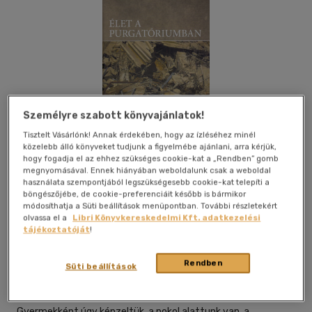
Személyre szabott könyvajánlatok!
Tisztelt Vásárlónk! Annak érdekében, hogy az ízléséhez minél
közelebb álló könyveket tudjunk a figyelmébe ajánlani, arra kérjük,
hogy fogadja el az ehhez szükséges cookie-kat a „Rendben” gomb
megnyomásával. Ennek hiányában weboldalunk csak a weboldal
használata szempontjából legszükségesebb cookie-kat telepíti a
böngészőjébe, de cookie-preferenciáit később is bármikor
módosíthatja a Süti beállítások menüpontban. További részletekért
Kívánságlistához adom
Megosztom
olvassa el a
Libri Könyvkereskedelmi Kft. adatkezelési
tájékoztatóját
!
Rendben
L' Harmattan Kft.
|
2021
|
magyar nyelvű
|
keménytábla,
Süti beállítások
védőborító
|
384 oldal
Gyermekként úgy képzeltük, a pokol alattunk van, a