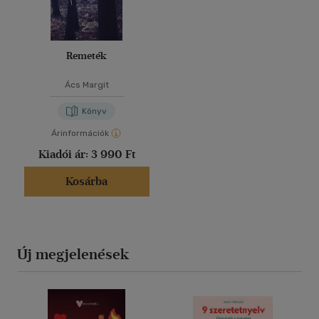
Remeték
Ács Margit
Könyv
Árinformációk
Kiadói ár:
3 990 Ft
Kosárba
Új megjelenések