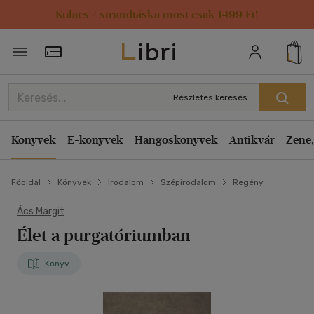
Kulacs / strandtáska most csak 1499 Ft!
Törzsvásárlói Kártya adatai
Részletes keresés
Könyvek
E-könyvek
Hangoskönyvek
Antikvár
Zene,
Főoldal
Könyvek
Irodalom
Szépirodalom
Regény
Ács Margit
Élet a purgatóriumban
Könyv